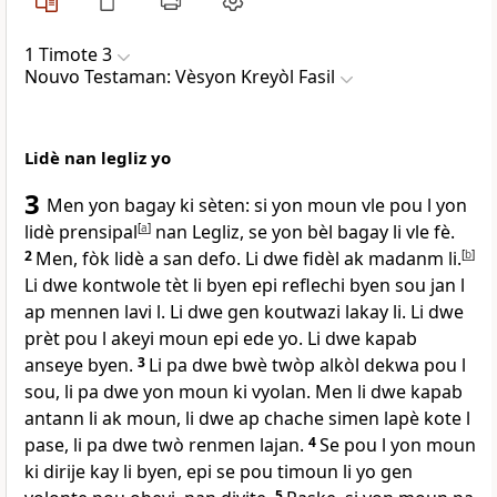
1 Timote 3
Nouvo Testaman: Vèsyon Kreyòl Fasil
Lidè nan legliz yo
3
Men yon bagay ki sèten: si yon moun vle pou l yon
lidè prensipal
[
a
]
nan Legliz, se yon bèl bagay li vle fè.
2
Men, fòk lidè a san defo. Li dwe fidèl ak madanm li.
[
b
]
Li dwe kontwole tèt li byen epi reflechi byen sou jan l
ap mennen lavi l. Li dwe gen koutwazi lakay li. Li dwe
prèt pou l akeyi moun epi ede yo. Li dwe kapab
anseye byen.
3
Li pa dwe bwè twòp alkòl dekwa pou l
sou, li pa dwe yon moun ki vyolan. Men li dwe kapab
antann li ak moun, li dwe ap chache simen lapè kote l
pase, li pa dwe twò renmen lajan.
4
Se pou l yon moun
ki dirije kay li byen, epi se pou timoun li yo gen
5