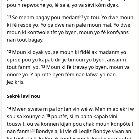
pou n repwoche yo, lè sa a, yo va sèvi kòm dyak.
11
Se menm bagay pou medam
[
c
]
yo tou. Yo dwe moun
ki fè respè yo. Yo pa dwe nan pale moun mal. Yo dwe
moun ki kontwole tèt yo byen, moun yo fè konfyans
nan tout bagay.
12
Moun ki dyak yo, se moun ki fidèl ak madanm yo
epi se pou yo kapab dirije timoun yo byen, ansanm
tout fanmi yo.
13
Moun ki fè travay yo byen, moun va
onore yo. Y ap rete byen fèm nan lafwa yo nan
Jezikris.
Sekrè lavi nou
14
Mwen swete m pa lontan vin wè w. Men m ap ekri w
sou sa kounye a
15
poutèt, si m pa ta kapab vini
touswit, ou va konnen kijan pou chak moun konpòte l
nan fanmi
[
d
]
Bondye a, ki vle di Legliz Bondye vivan an.
Se Legliz la ki kolòn ak fondasyon ki kenbe epi soutni