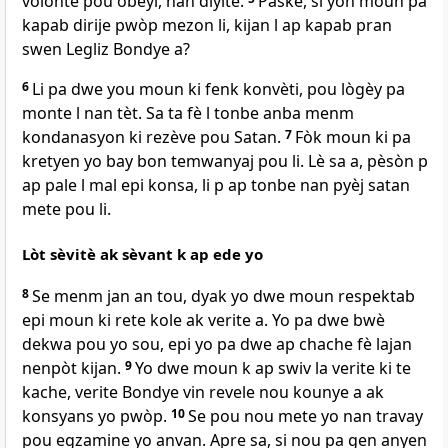
volonte pou obeyi, nan diyite.
Paske, si yon moun pa
kapab dirije pwòp mezon li, kijan l ap kapab pran
swen Legliz Bondye a?
6
Li pa dwe you moun ki fenk konvèti, pou lògèy pa
monte l nan tèt. Sa ta fè l tonbe anba menm
kondanasyon ki rezève pou Satan.
7
Fòk moun ki pa
kretyen yo bay bon temwanyaj pou li. Lè sa a, pèsòn p
ap pale l mal epi konsa, li p ap tonbe nan pyèj satan
mete pou li.
Lòt sèvitè ak sèvant k ap ede yo
8
Se menm jan an tou, dyak yo dwe moun respektab
epi moun ki rete kole ak verite a. Yo pa dwe bwè
dekwa pou yo sou, epi yo pa dwe ap chache fè lajan
nenpòt kijan.
9
Yo dwe moun k ap swiv la verite ki te
kache, verite Bondye vin revele nou kounye a ak
konsyans yo pwòp.
10
Se pou nou mete yo nan travay
pou egzamine yo anvan. Apre sa, si nou pa gen anyen