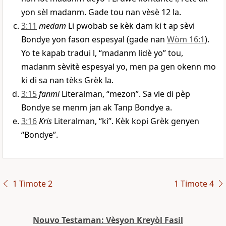
yon sèl madanm. Gade tou nan vèsè 12 la.
3:11
medam
Li pwobab se kèk dam ki t ap sèvi
Bondye yon fason espesyal (gade nan
Wòm 16:1
).
Yo te kapab tradui l, “madanm lidè yo” tou,
madanm sèvitè espesyal yo, men pa gen okenn mo
ki di sa nan tèks Grèk la.
3:15
fanmi
Literalman, “mezon”. Sa vle di pèp
Bondye se menm jan ak Tanp Bondye a.
3:16
Kris
Literalman, “ki”. Kèk kopi Grèk genyen
“Bondye”.
1 Timote 2
1 Timote 4
Nouvo Testaman: Vèsyon Kreyòl Fasil