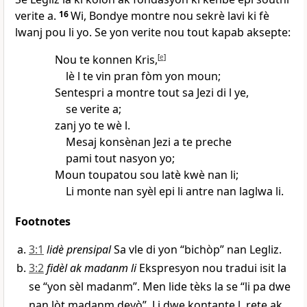
verite a.
16
Wi, Bondye montre nou sekrè lavi ki fè
lwanj pou li yo. Se yon verite nou tout kapab aksepte:
Nou te konnen Kris,
[
e
]
lè l te vin pran fòm yon moun;
Sentespri a montre tout sa Jezi di l ye,
se verite a;
zanj yo te wè l.
Mesaj konsènan Jezi a te preche
pami tout nasyon yo;
Moun toupatou sou latè kwè nan li;
Li monte nan syèl epi li antre nan laglwa li.
Footnotes
3:1
lidè prensipal
Sa vle di yon “bichòp” nan Legliz.
3:2
fidèl ak madanm li
Ekspresyon nou tradui isit la
se “yon sèl madanm”. Men lide tèks la se “li pa dwe
nan lòt madanm deyò”. Li dwe kontante l, rete ak