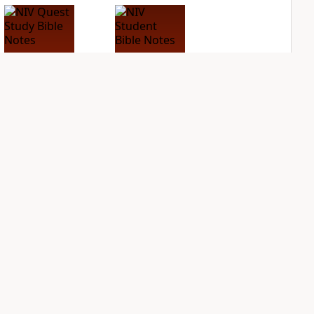
NIV Quest Study
NIV Student Bible
Bible Notes
Notes
PLUS
PLUS
8
entries
2
entries