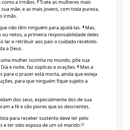
s como a irmãos.
2
Trate as mulheres mais
 sua mãe, e as mais jovens, com toda pureza,
s irmãs.
que não têm ninguém para ajudá-las.
4
Mas,
os ou netos, a primeira responsabilidade deles
 lar e retribuir aos pais o cuidado recebido.
da a Deus.
a, uma mulher sozinha no mundo, põe sua
ia e noite, faz súplicas e orações.
6
Mas a
s para o prazer está morta, ainda que esteja
ruções, para que ninguém fique sujeito a
uidam dos seus, especialmente dos de sua
aram a fé e são piores que os descrentes.
 lista para receber sustento deve ter pelo
 e ter sido esposa de um só marido.
[
c
]