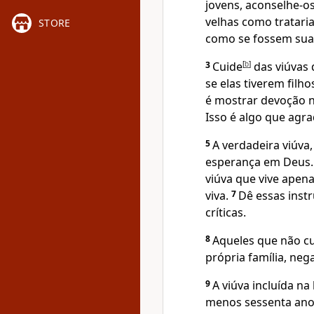
jovens, aconselhe-o
velhas como trataria
STORE
como se fossem sua
3
Cuide
[
b
]
das viúvas 
se elas tiverem filh
é mostrar devoção no
Isso é algo que agra
5
A verdadeira viúv
esperança em Deus. D
viúva que vive apena
viva.
7
Dê essas inst
críticas.
8
Aqueles que não c
própria família, neg
9
A viúva incluída na
menos sessenta anos