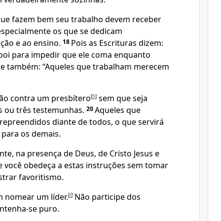
ue fazem bem seu trabalho devem receber
specialmente os que se dedicam
ção e ao ensino.
18
Pois as Escrituras dizem:
oi para impedir que ele coma enquanto
”, e também: “Aqueles que trabalham merecem
ão contra um presbítero
[
h
]
sem que seja
s ou três testemunhas.
20
Aqueles que
epreendidos diante de todos, o que servirá
 para os demais.
e, na presença de Deus, de Cristo Jesus e
ue você obedeça a estas instruções sem tomar
rar favoritismo.
 nomear um líder.
[
i
]
Não participe dos
ntenha-se puro.