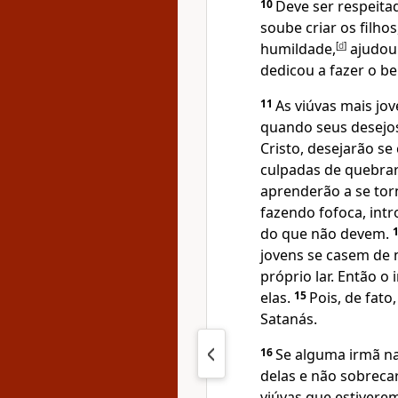
10
Deve ser respeit
soube criar os filhos
humildade,
[
d
]
ajudou 
dedicou a fazer o b
11
As viúvas mais jov
quando seus desejos
Cristo, desejarão s
culpadas de quebra
aprenderão a se tor
fazendo fofoca, int
do que não devem.
jovens se casem de 
próprio lar. Então o
elas.
15
Pois, de fat
Satanás.
16
Se alguma irmã na
delas e não sobrecar
viúvas que estivere