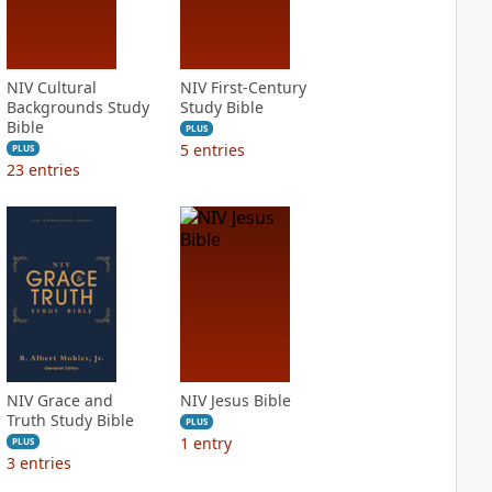
NIV Cultural
NIV First-Century
Backgrounds Study
Study Bible
Bible
PLUS
5
entries
PLUS
23
entries
NIV Grace and
NIV Jesus Bible
Truth Study Bible
PLUS
1
entry
PLUS
3
entries