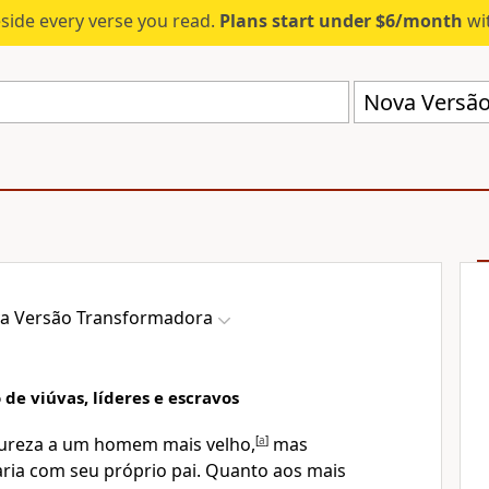
eside every verse you read.
Plans start under $6/month
wit
Nova Versão
a Versão Transformadora
 de viúvas, líderes e escravos
ureza a um homem mais velho,
[
a
]
mas
ria com seu próprio pai. Quanto aos mais