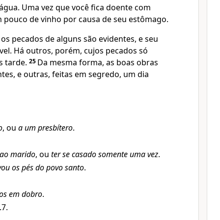
água. Uma vez que você fica doente com
m pouco de vinho por causa de seu estômago.
os pecados de alguns são evidentes, e seu
vel. Há outros, porém, cujos pecados só
s tarde.
25
Da mesma forma, as boas obras
tes, e outras, feitas em segredo, um dia
o
, ou
a um presbítero
.
l ao marido
, ou
ter se casado somente uma vez
.
vou os pés do povo santo
.
os em dobro
.
.7.