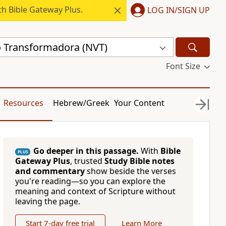
h Bible Gateway Plus.
LOG IN/SIGN UP
 Transformadora (NVT)
Font Size
Resources
Hebrew/Greek
Your Content
Go deeper in this passage.
With
Bible
PLUS
Gateway Plus
, trusted
Study Bible notes
and commentary
show beside the verses
you're reading—so you can explore the
meaning and context of Scripture without
leaving the page.
Start 7-day free trial
Learn More