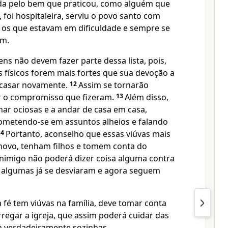
ada pelo bem que praticou, como alguém que
, foi hospitaleira, serviu o povo santo com
os que estavam em dificuldade e sempre se
em.
ens não devem fazer parte dessa lista, pois,
 físicos forem mais fortes que sua devoção a
e casar novamente.
12
Assim se tornarão
r o compromisso que fizeram.
13
Além disso,
nar ociosas e a andar de casa em casa,
rometendo-se em assuntos alheios e falando
14
Portanto, aconselho que essas viúvas mais
novo, tenham filhos e tomem conta do
 inimigo não poderá dizer coisa alguma contra
o, algumas já se desviaram e agora seguem
 fé tem viúvas na família, deve tomar conta
regar a igreja, que assim poderá cuidar das
m verdadeiramente sozinhas.