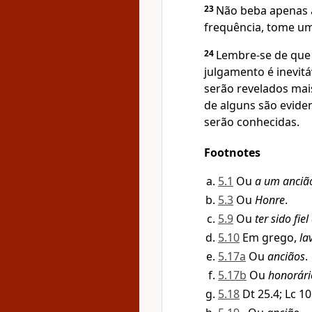
23
Não beba apenas 
frequência, tome u
24
Lembre-se de que 
julgamento é inevitá
serão revelados mai
de alguns são eviden
serão conhecidas.
Footnotes
5.1
Ou
a um anciã
5.3
Ou
Honre
.
5.9
Ou
ter sido fie
5.10
Em grego,
la
5.17a
Ou
anciãos
.
5.17b
Ou
honorári
5.18
Dt 25.4; Lc 10