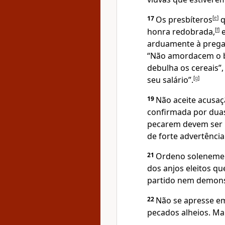
17
Os presbíteros
[
e
]
q
honra redobrada,
[
f
]
e
arduamente à prega
“Não amordacem o b
debulha os cereais
seu salário”.
[
g
]
19
Não aceite acusaç
confirmada por dua
pecarem devem ser r
de forte advertência
21
Ordeno solenement
dos anjos eleitos q
partido nem demonst
22
Não se apresse em
pecados alheios. Ma