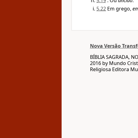
5.19
. Ou
ancião
.
5.22
Em grego,
em
Nova Versão Trans
BÍBLIA SAGRADA, N
2016 by Mundo Crist
Religiosa Editora Mu