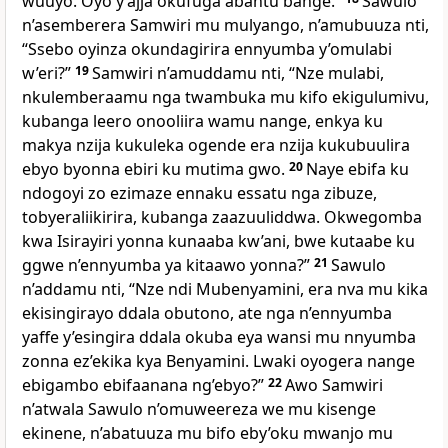
wuuyo. Oyo y’ajja okufuga abantu bange.”
Sawulo
n’asemberera Samwiri mu mulyango, n’amubuuza nti,
“Ssebo oyinza okundagirira ennyumba y’omulabi
w’eri?”
19
Samwiri n’amuddamu nti, “Nze mulabi,
nkulemberaamu nga twambuka mu kifo ekigulumivu,
kubanga leero onooliira wamu nange, enkya ku
makya nzija kukuleka ogende era nzija kukubuulira
ebyo byonna ebiri ku mutima gwo.
20
Naye ebifa ku
ndogoyi zo ezimaze ennaku essatu nga zibuze,
tobyeraliikirira, kubanga zaazuuliddwa. Okwegomba
kwa Isirayiri yonna kunaaba kw’ani, bwe kutaabe ku
ggwe n’ennyumba ya kitaawo yonna?”
21
Sawulo
n’addamu nti, “Nze ndi Mubenyamini, era nva mu kika
ekisingirayo ddala obutono, ate nga n’ennyumba
yaffe y’esingira ddala okuba eya wansi mu nnyumba
zonna ez’ekika kya Benyamini. Lwaki oyogera nange
ebigambo ebifaanana ng’ebyo?”
22
Awo Samwiri
n’atwala Sawulo n’omuweereza we mu kisenge
ekinene, n’abatuuza mu bifo eby’oku mwanjo mu