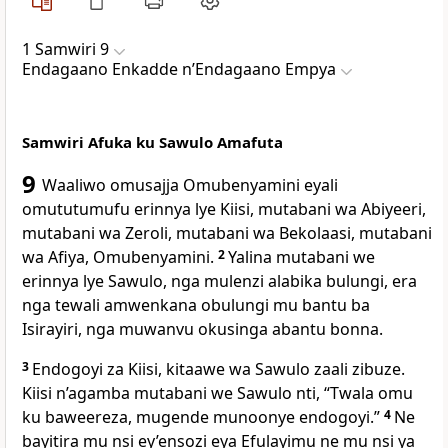
1 Samwiri 9
Endagaano Enkadde nʼEndagaano Empya
Samwiri Afuka ku Sawulo Amafuta
9
Waaliwo omusajja Omubenyamini eyali
omututumufu erinnya lye Kiisi, mutabani wa Abiyeeri,
mutabani wa Zeroli, mutabani wa Bekolaasi, mutabani
wa Afiya, Omubenyamini.
2
Yalina mutabani we
erinnya lye Sawulo, nga mulenzi alabika bulungi, era
nga tewali amwenkana obulungi mu bantu ba
Isirayiri, nga muwanvu okusinga abantu bonna.
3
Endogoyi za Kiisi, kitaawe wa Sawulo zaali zibuze.
Kiisi n’agamba mutabani we Sawulo nti, “Twala omu
ku baweereza, mugende munoonye endogoyi.”
4
Ne
bayitira mu nsi ey’ensozi eya Efulayimu ne mu nsi ya