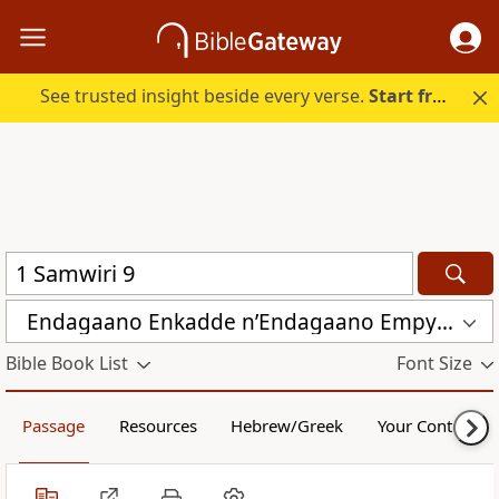
See trusted insight beside every verse.
Start free.
Endagaano Enkadde nʼEndagaano Empya (LCB)
Bible Book List
Font Size
Passage
Resources
Hebrew/Greek
Your Content