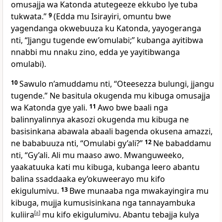
omusajja wa Katonda atutegeeze ekkubo lye tuba
tukwata.”
9
(Edda mu Isirayiri, omuntu bwe
yagendanga okwebuuza ku Katonda, yayogeranga
nti, “Jjangu tugende ew’omulabi;” kubanga ayitibwa
nnabbi mu nnaku zino, edda ye yayitibwanga
omulabi).
10
Sawulo n’amuddamu nti, “Oteesezza bulungi, jjangu
tugende.” Ne basitula okugenda mu kibuga omusajja
wa Katonda gye yali.
11
Awo bwe baali nga
balinnyalinnya akasozi okugenda mu kibuga ne
basisinkana abawala abaali bagenda okusena amazzi,
ne bababuuza nti, “Omulabi gy’ali?”
12
Ne babaddamu
nti, “Gy’ali. Ali mu maaso awo. Mwanguweeko,
yaakatuuka kati mu kibuga, kubanga leero abantu
balina ssaddaaka ey’okuweerayo mu kifo
ekigulumivu.
13
Bwe munaaba nga mwakayingira mu
kibuga, mujja kumusisinkana nga tannayambuka
kuliira
[
a
]
mu kifo ekigulumivu. Abantu tebajja kulya