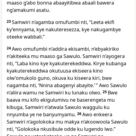
maaso g’abo bonna abaayitibwa abaali bawera
ng’amakumi asatu.
23
Samwiri n’agamba omufumbi nti, “Leeta ekifi
ky’ennyama, kye nakuteresezza, kye nakugambye
oteeke wabbali.”
24
Awo omufumbi n’addira ekisambi, n’ebyakiriko
n’akiteeka mu maaso ga Sawulo. Samwiri n’ayogera
nti, “Laba kino kye kyakuterekeddwa. Kirye kubanga
kyakuterekeddwa okutuusa ekiseera kino
olw’omukolo guno, okuva ku kiseera kiri, bwe
nagamba nti, ‘Nnina abagenyi abayite.’ ” Awo Sawulo
n’aliira wamu ne Samwiri ku lunaku olwo.
25
Bwe
baava mu kifo ekigulumivu ne baserengeta mu
kibuga, Samwiri n’atwala Sawulo waggulu ku
nnyumba ye ne banyumyamu.
26
Awo enkeera
Samwiri n’agolokoka mu makya n’akoowoola Sawulo
nti, “Golokoka nkusibule odde ku lugendo lwo.”