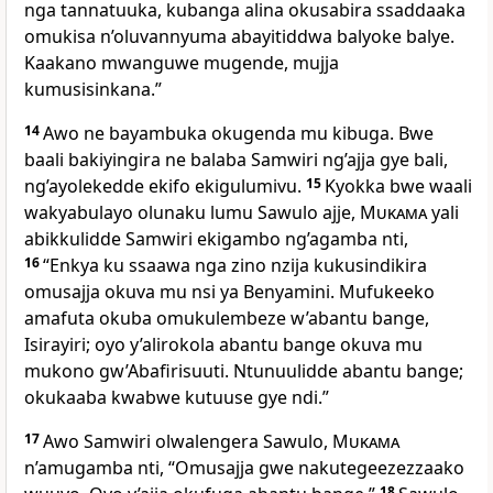
nga tannatuuka, kubanga alina okusabira ssaddaaka
omukisa n’oluvannyuma abayitiddwa balyoke balye.
Kaakano mwanguwe mugende, mujja
kumusisinkana.”
14
Awo ne bayambuka okugenda mu kibuga. Bwe
baali bakiyingira ne balaba Samwiri ng’ajja gye bali,
ng’ayolekedde ekifo ekigulumivu.
15
Kyokka bwe waali
wakyabulayo olunaku lumu Sawulo ajje,
Mukama
yali
abikkulidde Samwiri ekigambo ng’agamba nti,
16
“Enkya ku ssaawa nga zino nzija kukusindikira
omusajja okuva mu nsi ya Benyamini. Mufukeeko
amafuta okuba omukulembeze w’abantu bange,
Isirayiri; oyo y’alirokola abantu bange okuva mu
mukono gw’Abafirisuuti. Ntunuulidde abantu bange;
okukaaba kwabwe kutuuse gye ndi.”
17
Awo Samwiri olwalengera Sawulo,
Mukama
n’amugamba nti, “Omusajja gwe nakutegeezezzaako
18