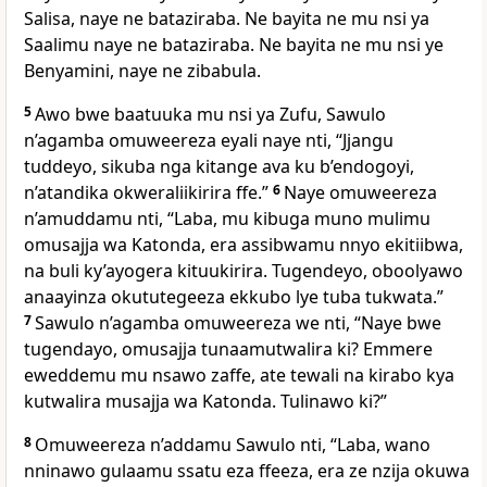
Salisa, naye ne bataziraba. Ne bayita ne mu nsi ya
Saalimu naye ne bataziraba. Ne bayita ne mu nsi ye
Benyamini, naye ne zibabula.
5
Awo bwe baatuuka mu nsi ya Zufu, Sawulo
n’agamba omuweereza eyali naye nti, “Jjangu
tuddeyo, sikuba nga kitange ava ku b’endogoyi,
n’atandika okweraliikirira ffe.”
6
Naye omuweereza
n’amuddamu nti, “Laba, mu kibuga muno mulimu
omusajja wa Katonda, era assibwamu nnyo ekitiibwa,
na buli ky’ayogera kituukirira. Tugendeyo, oboolyawo
anaayinza okututegeeza ekkubo lye tuba tukwata.”
7
Sawulo n’agamba omuweereza we nti, “Naye bwe
tugendayo, omusajja tunaamutwalira ki? Emmere
eweddemu mu nsawo zaffe, ate tewali na kirabo kya
kutwalira musajja wa Katonda. Tulinawo ki?”
8
Omuweereza n’addamu Sawulo nti, “Laba, wano
nninawo gulaamu ssatu eza ffeeza, era ze nzija okuwa