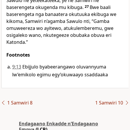
Sawulo ne yeteekateeka, ye ne Samwiri ne
baserengeta okugenda mu kibuga.
27
Bwe baali
baserengeta nga banaatera okutuuka ekibuga we
kikoma, Samwiri n’agamba Sawulo nti, “Gamba
omuweereza wo ayitewo, atukulemberemu, gwe
osigaleko wano, nkutegeeze obubaka obuva eri
Katonda.”
Footnotes
9:13
Ebijjulo byabeerangawo oluvannyuma
lw’emikolo egimu egy’okuwaayo ssaddaaka
1 Samwiri 8
1 Samwiri 10
Endagaano Enkadde nʼEndagaano
Empya
(LCB)