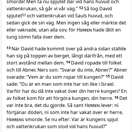
smorde! Men ta nu spjutet där vid hans huvud och
vattenkrukan, så går vi vår väg.”
12
Så tog David
spjutet
[
b
]
och vattenkrukan vid Sauls huvud, och
sedan gick de sin väg. Men ingen såg eller märkte det
eller vaknade, utan alla sov, för
Herren
hade låtit en
tung sömn falla över dem.
13
När David hade kommit över på andra sidan ställde
han sig på toppen av berget, långt därifrån, med ett
stort avstånd mellan dem.
14
David ropade till folket
och till Abner, Ners son: ”Svarar du inte, Abner?” Abner
svarade: ”Vem är du som ropar till kungen?”
15
David
sade: ”Du är en man som inte har sin like i Israel.
Varför har du då inte vakat över din herre kungen? En
av folket kom för att förgöra kungen, din herre.
16
Det
var inte bra, det du gjorde. Så sant
Herren
lever: ni
förtjänar döden, ni som inte har vakat över er herre,
Herrens
smorde. Se nu efter: Var är kungens spjut
och vattenkrukan som stod vid hans huvud?”