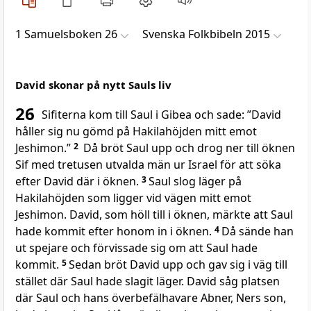
1 Samuelsboken 26
Svenska Folkbibeln 2015
David skonar på nytt Sauls liv
26
Sifiterna kom till Saul i Gibea och sade: ”David
håller sig nu gömd på Hakilahöjden mitt emot
Jeshimon.”
2
Då bröt Saul upp och drog ner till öknen
Sif med tretusen utvalda män ur Israel för att söka
efter David där i öknen.
3
Saul slog läger på
Hakilahöjden som ligger vid vägen mitt emot
Jeshimon. David, som höll till i öknen, märkte att Saul
hade kommit efter honom in i öknen.
4
Då sände han
ut spejare och förvissade sig om att Saul hade
kommit.
5
Sedan bröt David upp och gav sig i väg till
stället där Saul hade slagit läger. David såg platsen
där Saul och hans överbefälhavare Abner, Ners son,