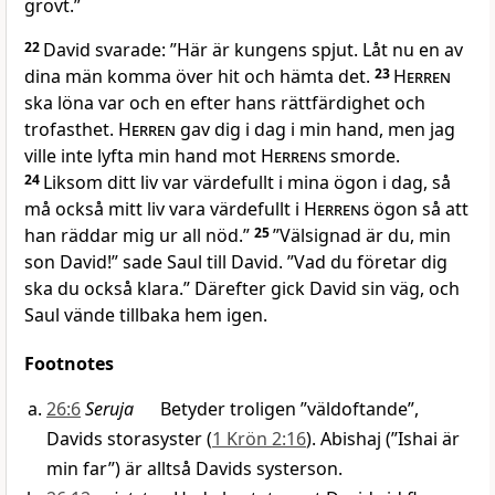
grovt.”
22
David svarade: ”Här är kungens spjut. Låt nu en av
dina män komma över hit och hämta det.
23
Herren
ska löna var och en efter hans rättfärdighet och
trofasthet.
Herren
gav dig i dag i min hand, men jag
ville inte lyfta min hand mot
Herrens
smorde.
24
Liksom ditt liv var värdefullt i mina ögon i dag, så
må också mitt liv vara värdefullt i
Herrens
ögon så att
han räddar mig ur all nöd.”
25
”Välsignad är du, min
son David!” sade Saul till David. ”Vad du företar dig
ska du också klara.” Därefter gick David sin väg, och
Saul vände tillbaka hem igen.
Footnotes
26:6
Seruja
Betyder troligen ”väldoftande”,
Davids storasyster (
1 Krön 2:16
). Abishaj (”Ishai är
min far”) är alltså Davids systerson.