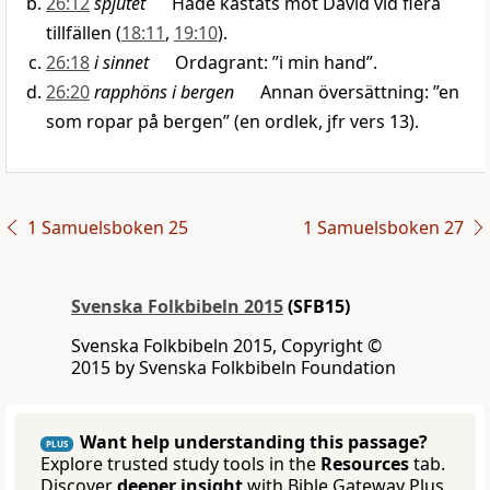
26:12
spjutet
Hade kastats mot David vid flera
tillfällen (
18:11
,
19:10
).
26:18
i sinnet
Ordagrant: ”i min hand”.
26:20
rapphöns i bergen
Annan översättning: ”en
som ropar på bergen” (en ordlek, jfr vers 13).
1 Samuelsboken 25
1 Samuelsboken 27
Svenska Folkbibeln 2015
(SFB15)
Svenska Folkbibeln 2015, Copyright ©
2015 by Svenska Folkbibeln Foundation
Want help understanding this passage?
PLUS
Explore trusted study tools in the
Resources
tab.
Discover
deeper insight
with Bible Gateway Plus.