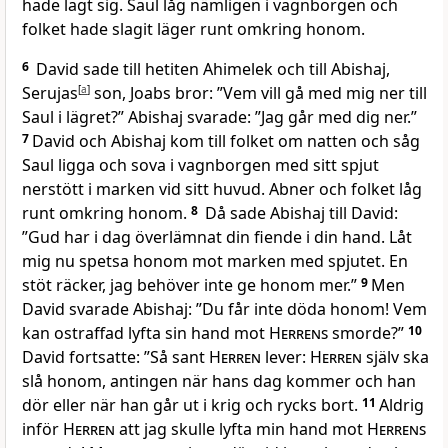
hade lagt sig. Saul låg nämligen i vagnborgen och
folket hade slagit läger runt omkring honom.
6
David sade till hetiten Ahimelek och till Abishaj,
Serujas
[
a
]
son, Joabs bror: ”Vem vill gå med mig ner till
Saul i lägret?” Abishaj svarade: ”Jag går med dig ner.”
7
David och Abishaj kom till folket om natten och såg
Saul ligga och sova i vagnborgen med sitt spjut
nerstött i marken vid sitt huvud. Abner och folket låg
runt omkring honom.
8
Då sade Abishaj till David:
”Gud har i dag överlämnat din fiende i din hand. Låt
mig nu spetsa honom mot marken med spjutet. En
stöt räcker, jag behöver inte ge honom mer.”
9
Men
David svarade Abishaj: ”Du får inte döda honom! Vem
kan ostraffad lyfta sin hand mot
Herrens
smorde?”
10
David fortsatte: ”Så sant
Herren
lever:
Herren
själv ska
slå honom, antingen när hans dag kommer och han
dör eller när han går ut i krig och rycks bort.
11
Aldrig
inför
Herren
att jag skulle lyfta min hand mot
Herrens