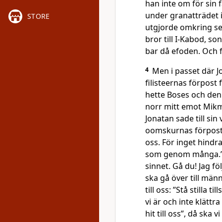
han inte om för sin f
under granatträdet 
STORE
utgjorde omkring s
bror till I-Kabod, son 
bar då efoden. Och fo
4
Men i passet där J
filisteernas förpost
hette Boses och den
norr mitt emot Mikm
Jonatan sade till sin
oomskurnas förpos
oss. För inget hindr
som genom många.
sinnet. Gå du! Jag föl
ska gå över till män
till oss: ”Stå stilla t
vi är och inte klättra
hit till oss”, då ska 