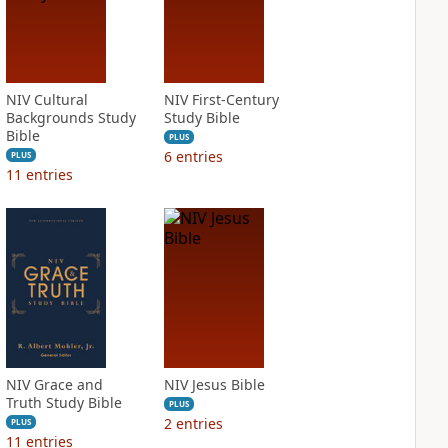
NIV Cultural
NIV First-Century
Backgrounds Study
Study Bible
Bible
PLUS
6
entries
PLUS
11
entries
NIV Grace and
NIV Jesus Bible
Truth Study Bible
PLUS
2
entries
PLUS
11
entries