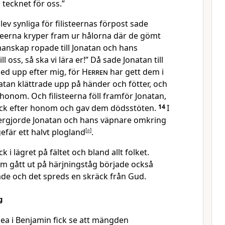
 tecknet för oss.”
ev synliga för filisteernas förpost sade
breerna kryper fram ur hålorna där de gömt
anskap ropade till Jonatan och hans
l oss, så ska vi lära er!” Då sade Jonatan till
ed upp efter mig, för
Herren
har gett dem i
tan klättrade upp på händer och fötter, och
honom. Och filisteerna föll framför Jonatan,
ick efter honom och gav dem dödsstöten.
14
I
 nergjorde Jonatan och hans väpnare omkring
fär ett halvt plogland
[
a
]
.
 i lägret på fältet och bland allt folket.
m gått ut på härjningståg började också
de och det spreds en skräck från Gud.
g
bea i Benjamin fick se att mängden