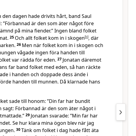
n den dagen hade drivits hårt, band Saul
: ”Förbannad är den som äter något före
 hämnd på mina fiender.” Ingen bland folket
mat.
25
Och allt folket kom in i skogen
[
b
]
, där
marken.
26
Men när folket kom in i skogen och
nungen vågade ingen föra handen till
lket var rädda för eden.
27
Jonatan däremot
ans far band folket med eden, så han räckte
ade i handen och doppade dess ände i
örde handen till munnen. Då klarnade hans
et sade till honom: ”Din far har bundit
h sagt: Förbannad är den som äter något i
utmattade.”
29
Jonatan svarade: ”Min far har
andet. Se hur klara mina ögon blev när jag
nungen.
30
Tänk om folket i dag hade fått äta