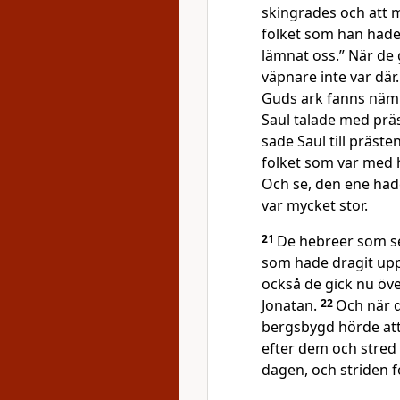
skingrades och att m
folket som han hade
lämnat oss.” När de 
väpnare inte var där
Guds ark fanns näml
Saul talade med präs
sade Saul till präste
folket som var med 
Och se, den ene hade
var mycket stor.
21
De hebreer som se
som hade dragit upp
också de gick nu öve
Jonatan.
22
Och när d
bergsbygd hörde att 
efter dem och stre
dagen, och striden 