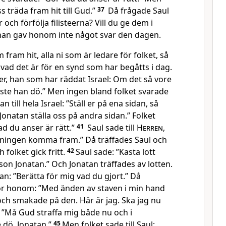
s träda fram hit till Gud.”
37
Då frågade Saul
 och förfölja filisteerna? Vill du ge dem i
han gav honom inte något svar den dagen.
fram hit, alla ni som är ledare för folket, så
e vad det är för en synd som har begåtts i dag.
er, han som har räddat Israel: Om det så vore
ste han dö.” Men ingen bland folket svarade
n till hela Israel: ”Ställ er på ena sidan, så
Jonatan ställa oss på andra sidan.” Folket
ad du anser är rätt.”
41
Saul sade till
Herren
,
anningen komma fram.” Då träffades Saul och
 folket gick fritt.
42
Saul sade: ”Kasta lott
on Jonatan.” Och Jonatan träffades av lotten.
tan: ”Berätta för mig vad du gjort.” Då
ör honom: ”Med änden av staven i min hand
och smakade på den. Här är jag. Ska jag nu
 ”Må Gud straffa mig både nu och i
 dö, Jonatan.”
45
Men folket sade till Saul: