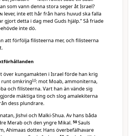
han som vann denna stora seger åt Israel?
en
lever, inte ett hår från hans huvud ska falla
har gjort detta i dag med Guds hjälp.” Så friade
behövde inte dö.
att förfölja filisteerna mer, och filisteerna
t.
äktförhållanden
t över kungamakten i Israel förde han krig
r runt omkring
[
d
]
: mot Moab, ammoniterna,
a och filisteerna. Vart han än vände sig
gjorde mäktiga ting och slog amalekiterna
från dess plundrare.
natan, Jishvi och Malki-Shua. Av hans båda
ldre Merab och den yngre Mikal.
50
Sauls
m, Ahimaas dotter. Hans överbefälhavare