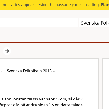
mmentaries appear beside the passage you're reading.
Plan
Svenska Fol
Svenska Folkbibeln 2015
s son Jonatan till sin väpnare: ”Kom, så går vi
s förpost där på andra sidan.” Men detta talade