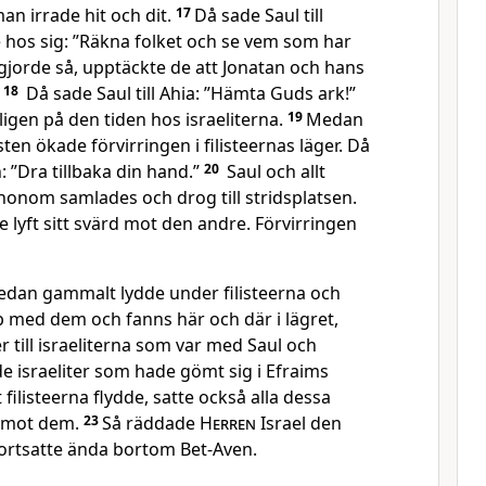
an irrade hit och dit.
17
Då sade Saul till
 hos sig: ”Räkna folket och se vem som har
gjorde så, upptäckte de att Jonatan och hans
.
18
Då sade Saul till Ahia: ”Hämta Guds ark!”
igen på den tiden hos israeliterna.
19
Medan
ten ökade förvirringen i filisteernas läger. Då
n: ”Dra tillbaka din hand.”
20
Saul och allt
honom samlades och drog till stridsplatsen.
 lyft sitt svärd mot den andre. Förvirringen
dan gammalt lydde under filisteerna och
 med dem och fanns här och där i lägret,
r till israeliterna som var med Saul och
e israeliter som hade gömt sig i Efraims
filisteerna flydde, satte också alla dessa
d mot dem.
23
Så räddade
Herren
Israel den
fortsatte ända bortom Bet-Aven.