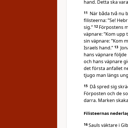
hand. Detta ska vara
11
När båda två nu bl
filisteerna: ”Se! He
sig.”
12
Förpostens m
väpnare: ”Kom upp til
sin väpnare: ”Kom m
Israels hand.”
13
Jona
hans väpnare följde 
och hans väpnare g
det första anfallet
tjugo man längs unge
15
Då spred sig skräck
Förposten och de so
darra. Marken skaka
Filisteernas nederla
16
Sauls väktare i Gi