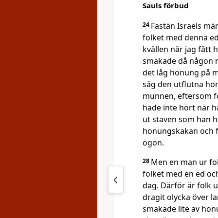
Sauls förbud
24
Fastän Israels mä
folket med denna ed
kvällen när jag fått
smakade då någon 
det låg honung på 
såg den utflutna ho
munnen, eftersom fo
hade inte hört när h
ut staven som han h
honungskakan och f
ögon.
28
Men en man ur folk
folket med en ed oc
dag. Därför är folk 
dragit olycka över l
smakade lite av ho