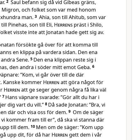
ar.
2
Saul befann sig då vid Gibeas gräns,
i Migron, och folket som var med honom
exhundra man.
3
Ahia, son till Ahitub, som var
till Pinehas, son till Eli,
Herrens
präst i Shilo,
lket visste inte att Jonatan hade gett sig av.
onatan försökte gå över för att komma till
 fanns en klippa på vardera sidan. Den ena
 andra Sene.
5
Den ena klippan reste sig i
as, den andra i söder mitt emot Geba.
6
 väpnare: ”Kom, vi går över till de där
t. Kanske kommer
Herren
att göra något för
ar
Herren
att ge seger genom några få lika väl
”
7
Hans väpnare svarade: ”Gör allt du har i
jer dig vart du vill.”
8
Då sade Jonatan: ”Bra, vi
nen där och visa oss för dem.
9
Om de säger
ills vi kommer fram till er”, då ska vi stanna där
 upp till dem.
10
Men om de säger: ”Kom upp
vi gå upp dit, för då har
Herren
gett dem i vår