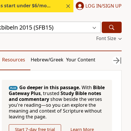
s start under $6/month.
Start free.
LOG IN/SIGN UP
kbibeln 2015 (SFB15)
Font Size
Resources
Hebrew/Greek
Your Content
Go deeper in this passage.
With
Bible
PLUS
Gateway Plus
, trusted
Study Bible notes
and commentary
show beside the verses
you're reading—so you can explore the
meaning and context of Scripture without
leaving the page.
Start 7-day free trial
Learn More