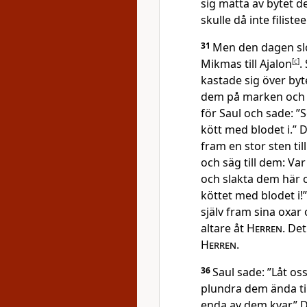
sig mätta av bytet d
skulle då inte filiste
31
Men den dagen slo
Mikmas till Ajalon
[
c
]
.
kastade sig över byt
dem på marken och å
för Saul och sade: ”
kött med blodet i.” D
fram en stor sten til
och säg till dem: Var 
och slakta dem här 
köttet med blodet i!
själv fram sina oxar
altare åt
Herren
. De
Herren
.
36
Saul sade: ”Låt oss
plundra dem ända till
enda av dem kvar.” D