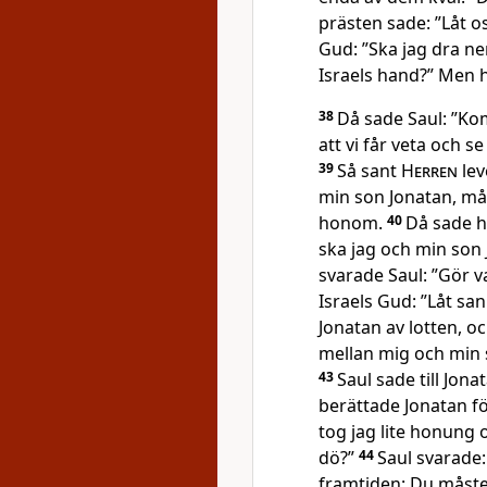
prästen sade: ”Låt os
Gud: ”Ska jag dra ner
Israels hand?” Men 
38
Då sade Saul: ”Kom 
att vi får veta och s
39
Så sant
Herren
lev
min son Jonatan, må
honom.
40
Då sade ha
ska jag och min son 
svarade Saul: ”Gör v
Israels Gud: ”Låt s
Jonatan av lotten, och
mellan mig och min s
43
Saul sade till Jona
berättade Jonatan f
tog jag lite honung 
dö?”
44
Saul svarade:
framtiden: Du måste