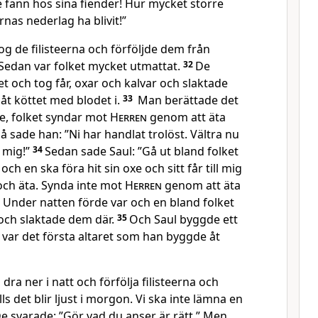
e fann hos sina fiender! Hur mycket större
ernas nederlag ha blivit!”
g de filisteerna och förföljde dem från
 Sedan var folket mycket utmattat.
32
De
et och tog får, oxar och kalvar och slaktade
t köttet med blodet i.
33
Man berättade det
Se, folket syndar mot
Herren
genom att äta
å sade han: ”Ni har handlat trolöst. Vältra nu
l mig!”
34
Sedan sade Saul: ”Gå ut bland folket
och en ska föra hit sin oxe och sitt får till mig
och äta. Synda inte mot
Herren
genom att äta
” Under natten förde var och en bland folket
 och slaktade dem där.
35
Och Saul byggde ett
t var det första altaret som han byggde åt
 dra ner i natt och förfölja filisteerna och
s det blir ljust i morgon. Vi ska inte lämna en
e svarade: ”Gör vad du anser är rätt.” Men