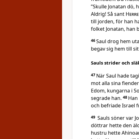
”Skulle Jonatan dö, 
Aldrig! Så sant
Herr
till jorden, för han 
folket Jonatan, han 
46
Saul drog hem utan 
begav sig hem till sit
Sauls strider och sl
47
När Saul hade tagi
mot alla sina fiende
Edom, kungarna i Sob
segrade han.
48
Han 
och befriade Israel 
49
Sauls söner var Jo
döttrar hette den ä
hustru hette Ahinoa