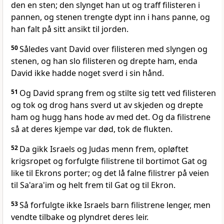
den en sten; den slynget han ut og traff filisteren i
pannen, og stenen trengte dypt inn i hans panne, og
han falt på sitt ansikt til jorden.
50
Således vant David over filisteren med slyngen og
stenen, og han slo filisteren og drepte ham, enda
David ikke hadde noget sverd i sin hånd.
51
Og David sprang frem og stilte sig tett ved filisteren
og tok og drog hans sverd ut av skjeden og drepte
ham og hugg hans hode av med det. Og da filistrene
så at deres kjempe var død, tok de flukten.
52
Da gikk Israels og Judas menn frem, opløftet
krigsropet og forfulgte filistrene til bortimot Gat og
like til Ekrons porter; og det lå falne filistrer på veien
til Sa'ara'im og helt frem til Gat og til Ekron.
53
Så forfulgte ikke Israels barn filistrene lenger, men
vendte tilbake og plyndret deres leir.