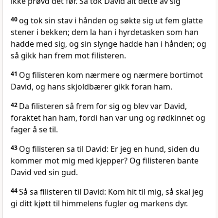
ikke prøvd det før. Så tok David alt dette av sig
40
og tok sin stav i hånden og søkte sig ut fem glatte
stener i bekken; dem la han i hyrdetasken som han
hadde med sig, og sin slynge hadde han i hånden; og
så gikk han frem mot filisteren.
41
Og filisteren kom nærmere og nærmere bortimot
David, og hans skjoldbærer gikk foran ham.
42
Da filisteren så frem for sig og blev var David,
foraktet han ham, fordi han var ung og rødkinnet og
fager å se til.
43
Og filisteren sa til David: Er jeg en hund, siden du
kommer mot mig med kjepper? Og filisteren bante
David ved sin gud.
44
Så sa filisteren til David: Kom hit til mig, så skal jeg
gi ditt kjøtt til himmelens fugler og markens dyr.