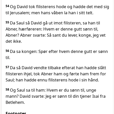
54
Og David tok filisterens hode og hadde det med sig
til Jerusalem; men hans våben la han i sitt telt.
55
Da Saul så David gå ut imot filisteren, sa han til
Abner, hærføreren: Hvem er denne gutt sønn til,
Abner? Abner svarte: Så sant du lever, konge, jeg vet
det ikke.
56
Da sa kongen: Spør efter hvem denne gutt er sønn
til.
57
Da så David vendte tilbake efterat han hadde slått
filisteren ihjel, tok Abner ham og førte ham frem for
Saul; han hadde ennu filisterens hode i sin hånd.
58
Og Saul sa til ham: Hvem er du sønn til, unge
mann? David svarte: Jeg er sønn til din tjener Isai fra
Betlehem.
Footnotes