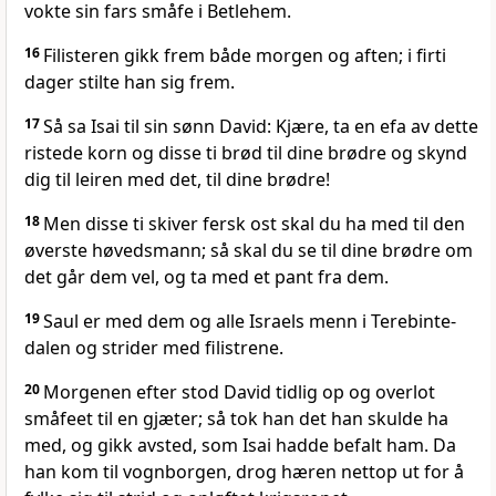
vokte sin fars småfe i Betlehem.
16
Filisteren gikk frem både morgen og aften; i firti
dager stilte han sig frem.
17
Så sa Isai til sin sønn David: Kjære, ta en efa av dette
ristede korn og disse ti brød til dine brødre og skynd
dig til leiren med det, til dine brødre!
18
Men disse ti skiver fersk ost skal du ha med til den
øverste høvedsmann; så skal du se til dine brødre om
det går dem vel, og ta med et pant fra dem.
19
Saul er med dem og alle Israels menn i Terebinte-
dalen og strider med filistrene.
20
Morgenen efter stod David tidlig op og overlot
småfeet til en gjæter; så tok han det han skulde ha
med, og gikk avsted, som Isai hadde befalt ham. Da
han kom til vognborgen, drog hæren nettop ut for å