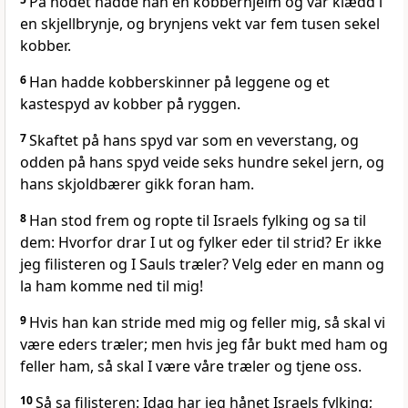
På hodet hadde han en kobberhjelm og var klædd i
en skjellbrynje, og brynjens vekt var fem tusen sekel
kobber.
6
Han hadde kobberskinner på leggene og et
kastespyd av kobber på ryggen.
7
Skaftet på hans spyd var som en veverstang, og
odden på hans spyd veide seks hundre sekel jern, og
hans skjoldbærer gikk foran ham.
8
Han stod frem og ropte til Israels fylking og sa til
dem: Hvorfor drar I ut og fylker eder til strid? Er ikke
jeg filisteren og I Sauls træler? Velg eder en mann og
la ham komme ned til mig!
9
Hvis han kan stride med mig og feller mig, så skal vi
være eders træler; men hvis jeg får bukt med ham og
feller ham, så skal I være våre træler og tjene oss.
10
Så sa filisteren: Idag har jeg hånet Israels fylking;