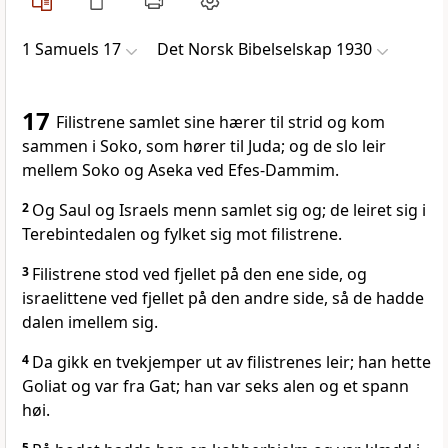
1 Samuels 17
Det Norsk Bibelselskap 1930
17
Filistrene samlet sine hærer til strid og kom
sammen i Soko, som hører til Juda; og de slo leir
mellem Soko og Aseka ved Efes-Dammim.
2
Og Saul og Israels menn samlet sig og; de leiret sig i
Terebintedalen og fylket sig mot filistrene.
3
Filistrene stod ved fjellet på den ene side, og
israelittene ved fjellet på den andre side, så de hadde
dalen imellem sig.
4
Da gikk en tvekjemper ut av filistrenes leir; han hette
Goliat og var fra Gat; han var seks alen og et spann
høi.
5