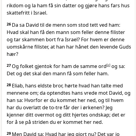
rikdom og la ham få sin datter og gjøre hans fars hus
skattefritt i Israel.
26
Da sa David til de menn som stod tett ved ham:
Hvad skal han få den mann som feller denne filister
og tar skammen bort fra Israel? For hvem er denne
uomskårne filister, at han har hånet den levende Guds
hær?
27
Og folket gjentok for ham de samme ord
[
a
]
og sa:
Det og det skal den mann få som feller ham.
28
Eliab, hans eldste bror, hørte hvad han talte med
mennene om; da optendtes hans vrede mot David, og
han sa: Hvorfor er du kommet her ned, og til hvem
har du overlatt de to-tre får der i ørkenen? Jeg
kjenner ditt overmot og ditt hjertes ondskap; det er
for å se på striden du er kommet her ned.
29
Men David sa: Hvad har jeg gjort nu? Det var jo