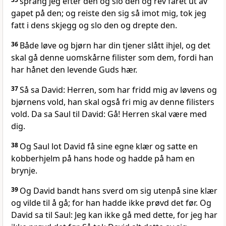
sprang jeg efter den og slo den og rev fåret ut av
gapet på den; og reiste den sig så imot mig, tok jeg
fatt i dens skjegg og slo den og drepte den.
36
Både løve og bjørn har din tjener slått ihjel, og det
skal gå denne uomskårne filister som dem, fordi han
har hånet den levende Guds hær.
37
Så sa David: Herren, som har fridd mig av løvens og
bjørnens vold, han skal også fri mig av denne filisters
vold. Da sa Saul til David: Gå! Herren skal være med
dig.
38
Og Saul lot David få sine egne klær og satte en
kobberhjelm på hans hode og hadde på ham en
brynje.
39
Og David bandt hans sverd om sig utenpå sine klær
og vilde til å gå; for han hadde ikke prøvd det før. Og
David sa til Saul: Jeg kan ikke gå med dette, for jeg har