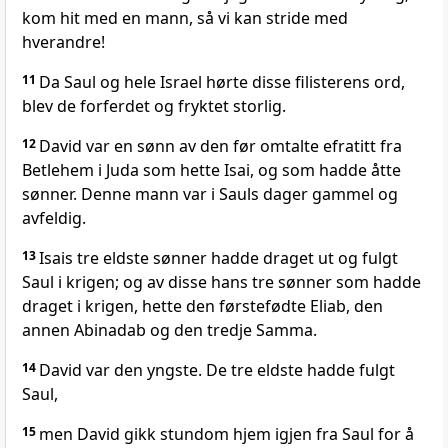
kom hit med en mann, så vi kan stride med
hverandre!
11
Da Saul og hele Israel hørte disse filisterens ord,
blev de forferdet og fryktet storlig.
12
David var en sønn av den før omtalte efratitt fra
Betlehem i Juda som hette Isai, og som hadde åtte
sønner. Denne mann var i Sauls dager gammel og
avfeldig.
13
Isais tre eldste sønner hadde draget ut og fulgt
Saul i krigen; og av disse hans tre sønner som hadde
draget i krigen, hette den førstefødte Eliab, den
annen Abinadab og den tredje Samma.
14
David var den yngste. De tre eldste hadde fulgt
Saul,
15
men David gikk stundom hjem igjen fra Saul for å