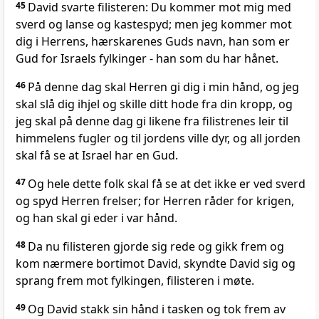
45
David svarte filisteren: Du kommer mot mig med
sverd og lanse og kastespyd; men jeg kommer mot
dig i Herrens, hærskarenes Guds navn, han som er
Gud for Israels fylkinger - han som du har hånet.
46
På denne dag skal Herren gi dig i min hånd, og jeg
skal slå dig ihjel og skille ditt hode fra din kropp, og
jeg skal på denne dag gi likene fra filistrenes leir til
himmelens fugler og til jordens ville dyr, og all jorden
skal få se at Israel har en Gud.
47
Og hele dette folk skal få se at det ikke er ved sverd
og spyd Herren frelser; for Herren råder for krigen,
og han skal gi eder i var hånd.
48
Da nu filisteren gjorde sig rede og gikk frem og
kom nærmere bortimot David, skyndte David sig og
sprang frem mot fylkingen, filisteren i møte.
49
Og David stakk sin hånd i tasken og tok frem av