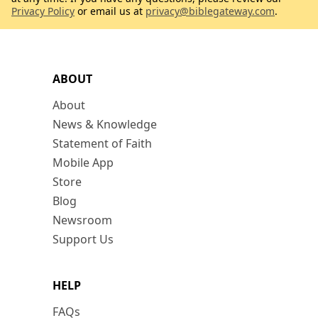
Privacy Policy
or email us at
privacy@biblegateway.com
.
ABOUT
About
News & Knowledge
Statement of Faith
Mobile App
Store
Blog
Newsroom
Support Us
HELP
FAQs