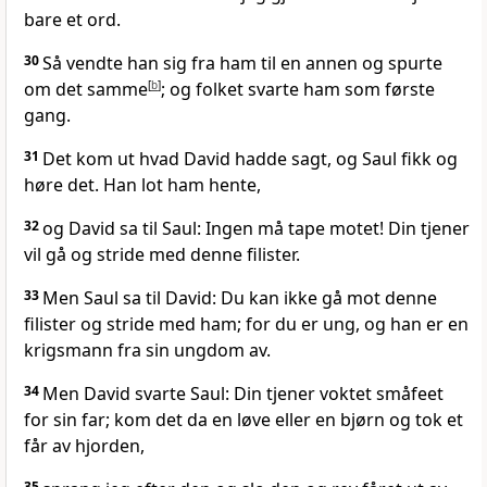
bare et ord.
30
Så vendte han sig fra ham til en annen og spurte
om det samme
[
b
]
; og folket svarte ham som første
gang.
31
Det kom ut hvad David hadde sagt, og Saul fikk og
høre det. Han lot ham hente,
32
og David sa til Saul: Ingen må tape motet! Din tjener
vil gå og stride med denne filister.
33
Men Saul sa til David: Du kan ikke gå mot denne
filister og stride med ham; for du er ung, og han er en
krigsmann fra sin ungdom av.
34
Men David svarte Saul: Din tjener voktet småfeet
for sin far; kom det da en løve eller en bjørn og tok et
får av hjorden,
35