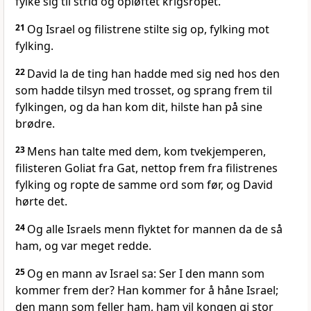
fylke sig til strid og opløftet krigsropet.
21
Og Israel og filistrene stilte sig op, fylking mot
fylking.
22
David la de ting han hadde med sig ned hos den
som hadde tilsyn med trosset, og sprang frem til
fylkingen, og da han kom dit, hilste han på sine
brødre.
23
Mens han talte med dem, kom tvekjemperen,
filisteren Goliat fra Gat, nettop frem fra filistrenes
fylking og ropte de samme ord som før, og David
hørte det.
24
Og alle Israels menn flyktet for mannen da de så
ham, og var meget redde.
25
Og en mann av Israel sa: Ser I den mann som
kommer frem der? Han kommer for å håne Israel;
den mann som feller ham, ham vil kongen gi stor