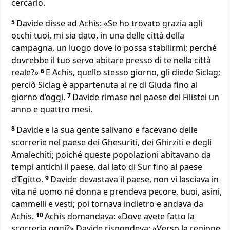
cercarlo.
5
Davide disse ad Achis: «Se ho trovato grazia agli
occhi tuoi, mi sia dato, in una delle città della
campagna, un luogo dove io possa stabilirmi; perché
dovrebbe il tuo servo abitare presso di te nella città
reale?»
6
E Achis, quello stesso giorno, gli diede Siclag;
perciò Siclag è appartenuta ai re di Giuda fino al
giorno d’oggi.
7
Davide rimase nel paese dei Filistei un
anno e quattro mesi.
8
Davide e la sua gente salivano e facevano delle
scorrerie nel paese dei Ghesuriti, dei Ghirziti e degli
Amalechiti; poiché queste popolazioni abitavano da
tempi antichi il paese, dal lato di Sur fino al paese
d’Egitto.
9
Davide devastava il paese, non vi lasciava in
vita né uomo né donna e prendeva pecore, buoi, asini,
cammelli e vesti; poi tornava indietro e andava da
Achis.
10
Achis domandava: «Dove avete fatto la
scorreria oggi?» Davide rispondeva: «Verso la regione