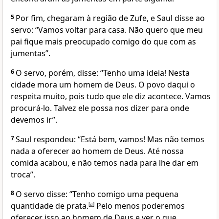
5
Por fim, chegaram à região de Zufe, e Saul disse ao
servo: “Vamos voltar para casa. Não quero que meu
pai fique mais preocupado comigo do que com as
jumentas”.
6
O servo, porém, disse: “Tenho uma ideia! Nesta
cidade mora um homem de Deus. O povo daqui o
respeita muito, pois tudo que ele diz acontece. Vamos
procurá-lo. Talvez ele possa nos dizer para onde
devemos ir”.
7
Saul respondeu: “Está bem, vamos! Mas não temos
nada a oferecer ao homem de Deus. Até nossa
comida acabou, e não temos nada para lhe dar em
troca”.
8
O servo disse: “Tenho comigo uma pequena
quantidade de prata.
[
a
]
Pelo menos poderemos
oferecer isso ao homem de Deus e ver o que