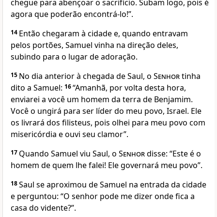
chegue para abençoar o sacrifício. Subam logo, pois é
agora que poderão encontrá-lo!”.
14
Então chegaram à cidade e, quando entravam
pelos portões, Samuel vinha na direção deles,
subindo para o lugar de adoração.
15
No dia anterior à chegada de Saul, o
Senhor
tinha
dito a Samuel:
16
“Amanhã, por volta desta hora,
enviarei a você um homem da terra de Benjamim.
Você o ungirá para ser líder do meu povo, Israel. Ele
os livrará dos filisteus, pois olhei para meu povo com
misericórdia e ouvi seu clamor”.
17
Quando Samuel viu Saul, o
Senhor
disse: “Este é o
homem de quem lhe falei! Ele governará meu povo”.
18
Saul se aproximou de Samuel na entrada da cidade
e perguntou: “O senhor pode me dizer onde fica a
casa do vidente?”.