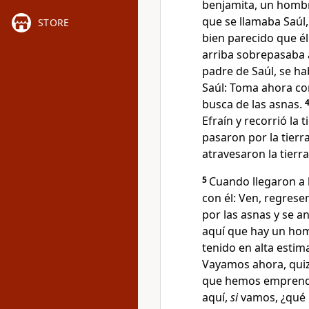
benjamita, un hom
que se llamaba Saúl,
STORE
bien parecido que él 
arriba
sobrepasaba a
padre de Saúl, se hab
Saúl: Toma ahora con
busca de las asnas.
Efraín
y recorrió la t
pasaron por la tierr
atravesaron la tierr
5
Cuando llegaron a l
con él: Ven, regres
por las asnas y se a
aquí que hay un ho
tenido en alta estima
Vayamos ahora, qui
que hemos empren
aquí,
si
vamos, ¿qué 