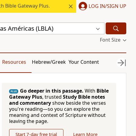
h Bible Gateway Plus.
LOG IN/SIGN UP
 las Américas (LBLA)
Font Size
Resources
Hebrew/Greek
Your Content
Go deeper in this passage.
With
Bible
PLUS
Gateway Plus
, trusted
Study Bible notes
and commentary
show beside the verses
you're reading—so you can explore the
meaning and context of Scripture without
leaving the page.
Start 7-day free trial
Learn More