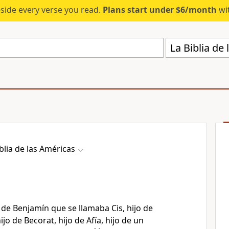
eside every verse you read.
Plans start under $6/month
wit
La Biblia de
blia de las Américas
de Benjamín que se llamaba Cis
, hijo de
hijo de Becorat, hijo de Afía, hijo de un