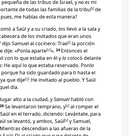
 pequeña de las tribus de Israel
, y
no es
mi
ortante de todas las familias de la tribu
[
k
]
de
, pues, me hablas de esta manera?
mó a Saúl y a su criado, los llevó a la sala y
a cabecera de los invitados que eran unos
Y dijo Samuel al cocinero: Trae
[
l
]
la porción
te dije: «Ponla aparte
[
m
]
».
24
Entonces el
il con lo que estaba en él
y
lo
colocó delante
o: He aquí lo que estaba reservado. Pon
lo
porque ha sido guardado para ti hasta el
ya que dije
[
n
]
: He invitado al pueblo. Y Saúl
uel día.
ugar alto a la ciudad, y
Samuel
habló con
26
Se levantaron temprano, y
[
p
]
al romper el
Saúl en el terrado, diciendo: Levántate, para
aúl se levantó, y ambos, Saúl
[
q
]
y Samuel,
Mientras descendían a las afueras de la
a Saúl: Di al criado que pase delante de