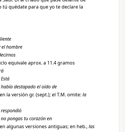
o tú quédate para que yo te declare la
liente
y el hombre
decirnos
iclo equivale aprox. a 11.4 gramos
rá
,
Está
,
había destapado el oído de
 en la versión gr. (sept.); el T.M. omite:
la
,
respondió
,
no pongas tu corazón en
 en algunas versiones antiguas; en heb.,
las