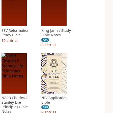
ESV Reformation
King James Study
Study Bible
Bible Notes
10
entries
PLUS
8
entries
NASB Charles F.
NIV Application
Stanley Life
Bible
Principles Bible
PLUS
Notes
8
entries