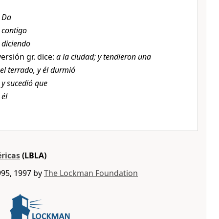
,
Da
,
contigo
,
diciendo
versión gr. dice:
a la ciudad; y tendieron una
l terrado, y él durmió
,
y sucedió que
,
él
éricas
(LBLA)
995, 1997 by
The Lockman Foundation