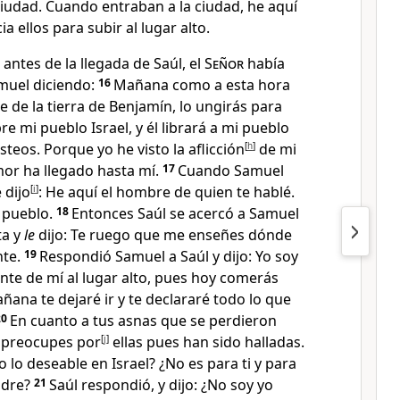
ciudad. Cuando entraban a la ciudad, he aquí
a ellos para subir al lugar alto.
 antes de la llegada de Saúl, el
Señor
había
uel diciendo
:
16
Mañana como a esta hora
 de la tierra de Benjamín, lo ungirás para
re mi pueblo Israel
, y él librará a mi pueblo
isteos. Porque yo he visto la aflicción
[
h
]
de mi
mor ha llegado hasta mí
.
17
Cuando Samuel
 dijo
[
i
]
: He aquí el hombre de quien te hablé
.
 pueblo.
18
Entonces Saúl se acercó a Samuel
ta y
le
dijo: Te ruego que me enseñes dónde
nte.
19
Respondió Samuel a Saúl y dijo: Yo soy
ante de mí al lugar alto, pues hoy comerás
ñana te dejaré ir y te declararé todo lo que
20
En cuanto a tus asnas que se perdieron
e preocupes por
[
j
]
ellas pues han sido halladas.
o lo deseable en Israel
? ¿No es para ti y para
adre?
21
Saúl respondió, y dijo: ¿No soy yo