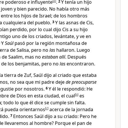
bre poderoso
e
influyente
[
a
]
.
2
Y tenía un hijo
 joven y bien parecido. No había otro más
entre los hijos de Israel
; de los hombros
 cualquiera del pueblo.
3
Y las asnas de Cis,
ían perdido, por lo cual dijo Cis a su hijo
tigo uno de los criados, levántate, y ve en
4
Y
Saúl
pasó por la región montañosa de
ierra de Salisa
, pero no
las
hallaron. Luego
a de Saalim
, mas no
estaban allí
. Después
a de los benjamitas, pero no
las
encontraron.
a tierra de Zuf
, Saúl dijo al criado que estaba
emos, no sea que mi padre deje
de preocuparse
ngustie por nosotros
.
6
Y él le respondió: He
mbre de Dios
en esta ciudad, el cual
[
b
]
es
; todo lo que él dice se cumple sin falta
.
zá pueda orientarnos
[
c
]
acerca de la jornada
dido
.
7
Entonces Saúl dijo a su criado: Pero he
le llevaremos al hombre? Porque el pan de