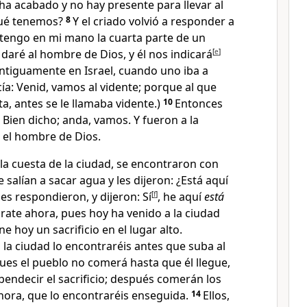
 ha acabado y no hay presente para llevar al
Qué tenemos?
8
Y el criado volvió a responder a
í, tengo en mi mano la cuarta parte de un
daré al hombre de Dios, y él nos indicará
[
e
]
ntiguamente en Israel, cuando uno iba a
cía: Venid, vamos al vidente; porque al que
a, antes se le llamaba vidente
.)
10
Entonces
: Bien dicho; anda, vamos. Y fueron a la
el hombre de Dios.
la cuesta de la ciudad, se encontraron con
salían a sacar agua
y les dijeron: ¿Está aquí
 les respondieron, y dijeron: Sí
[
f
]
, he aquí
está
úrate ahora, pues hoy ha venido a la ciudad
ne hoy un sacrificio
en el lugar alto
.
la ciudad lo encontraréis antes que suba al
pues el pueblo no comerá hasta que él llegue,
endecir el sacrificio
; después comerán los
hora, que lo encontraréis enseguida.
14
Ellos,