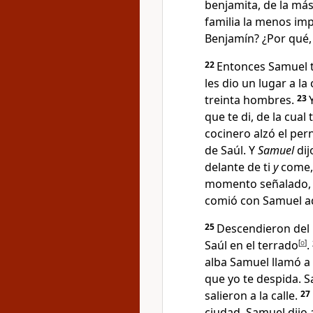
benjamita, de la más
familia la menos imp
Benjamín
? ¿Por qué
22
Entonces Samuel to
les dio un lugar a l
treinta hombres.
23
que te di, de la cual 
cocinero alzó el pern
de Saúl. Y
Samuel
dij
delante de ti
y
come, 
momento señalado, 
comió con Samuel aq
25
Descendieron del l
Saúl en el terrado
[
o
]
.
alba Samuel llamó a 
que yo te despida. S
salieron a la calle.
27
ciudad, Samuel dijo 