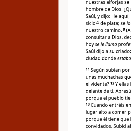
nuestras alforjas se
hombre de Dios
. ¿
Saúl, y dijo: He aqu
siclo
[
d
]
de plata; se
lo
nuestro camino
.
9
(A
consultar a Dios, de
hoy
se le llama
profet
Saúl dijo a su criado
ciudad donde
estaba
11
Según subían por 
unas muchachas que 
el vidente?
12
Y ellas
delante de ti. Apres
porque el pueblo tie
13
Cuando entréis en 
lugar alto a comer, 
porque él tiene que b
convidados. Subid a