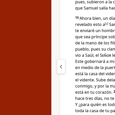
pues, subieron a la 
que Samuel salía haci
15
Ahora bien, un día
revelado esto a
[
g
]
Sam
te enviaré un hombre
que sea príncipe sob
de la mano de los fil
pueblo, pues su cla
vio a Saúl, el
Señor
le
Este gobernará a mi
en medio de la puer
está la casa del vide
el vidente. Sube del
conmigo, y por la ma
está en tu corazón.
hace tres días
, no t
Y ¿para quién es tod
toda la casa de tu p