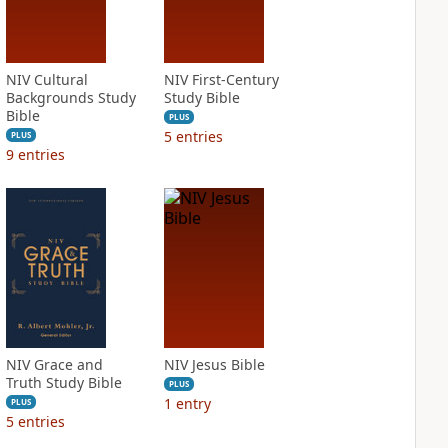
NIV Cultural
NIV First-Century
Backgrounds Study
Study Bible
Bible
PLUS
5
entries
PLUS
9
entries
NIV Grace and
NIV Jesus Bible
Truth Study Bible
PLUS
1
entry
PLUS
5
entries