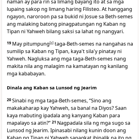
naman ay para rin sa limang bayang ito at sa mga
lupaing sakop ng limang haring Filisteo. At hanggang
ngayon, naroroon pa sa bukid ni Josue sa Beth-semes
ang malaking batong pinagpatungan ng Kaban ng
Tipan ni Yahweh bilang saksi sa lahat ng nangyari.
19
May pitumpung
[
a
]
taga-Beth-semes na nangahas na
sumilip sa Kaban ng Tipan, kaya't sila'y pinatay ni
Yahweh. Nagluksa ang mga taga-Beth-semes nang
makita nila ang malagim na kamatayan ng kanilang
mga kababayan.
Dinala ang Kaban sa Lunsod ng Jearim
20
Sinabi ng mga taga-Beth-semes, “Sino ang
makakaharap kay Yahweh, sa banal na Diyos? Saan
kaya mabuting ipadala ang kanyang Kaban para
mapalayo sa atin?”
21
Nagpadala sila ng mga sugo sa
Lunsod ng Jearim. Ipinasabi nilang kunin doon ang
Kaban ng Tipan ni Yahweh sapagkat ibinalik na ito ng