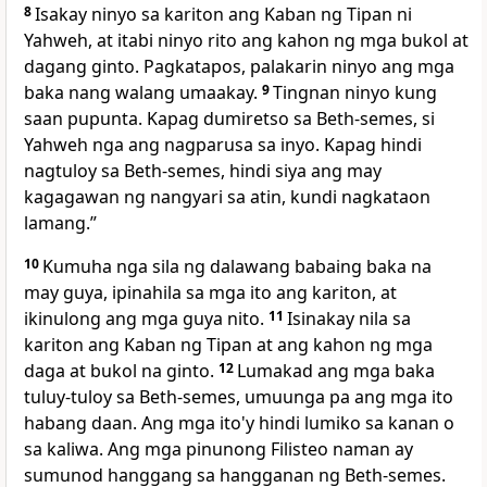
8
Isakay ninyo sa kariton ang Kaban ng Tipan ni
Yahweh, at itabi ninyo rito ang kahon ng mga bukol at
dagang ginto. Pagkatapos, palakarin ninyo ang mga
baka nang walang umaakay.
9
Tingnan ninyo kung
saan pupunta. Kapag dumiretso sa Beth-semes, si
Yahweh nga ang nagparusa sa inyo. Kapag hindi
nagtuloy sa Beth-semes, hindi siya ang may
kagagawan ng nangyari sa atin, kundi nagkataon
lamang.”
10
Kumuha nga sila ng dalawang babaing baka na
may guya, ipinahila sa mga ito ang kariton, at
ikinulong ang mga guya nito.
11
Isinakay nila sa
kariton ang Kaban ng Tipan at ang kahon ng mga
daga at bukol na ginto.
12
Lumakad ang mga baka
tuluy-tuloy sa Beth-semes, umuunga pa ang mga ito
habang daan. Ang mga ito'y hindi lumiko sa kanan o
sa kaliwa. Ang mga pinunong Filisteo naman ay
sumunod hanggang sa hangganan ng Beth-semes.