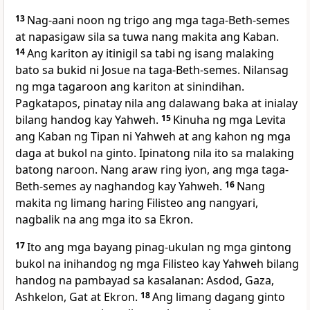
13
Nag-aani noon ng trigo ang mga taga-Beth-semes
at napasigaw sila sa tuwa nang makita ang Kaban.
14
Ang kariton ay itinigil sa tabi ng isang malaking
bato sa bukid ni Josue na taga-Beth-semes. Nilansag
ng mga tagaroon ang kariton at sinindihan.
Pagkatapos, pinatay nila ang dalawang baka at inialay
bilang handog kay Yahweh.
15
Kinuha ng mga Levita
ang Kaban ng Tipan ni Yahweh at ang kahon ng mga
daga at bukol na ginto. Ipinatong nila ito sa malaking
batong naroon. Nang araw ring iyon, ang mga taga-
Beth-semes ay naghandog kay Yahweh.
16
Nang
makita ng limang haring Filisteo ang nangyari,
nagbalik na ang mga ito sa Ekron.
17
Ito ang mga bayang pinag-ukulan ng mga gintong
bukol na inihandog ng mga Filisteo kay Yahweh bilang
handog na pambayad sa kasalanan: Asdod, Gaza,
Ashkelon, Gat at Ekron.
18
Ang limang dagang ginto