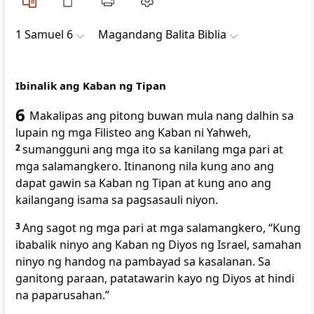
1 Samuel 6
Magandang Balita Biblia
Ibinalik ang Kaban ng Tipan
6
Makalipas ang pitong buwan mula nang dalhin sa
lupain ng mga Filisteo ang Kaban ni Yahweh,
2
sumangguni ang mga ito sa kanilang mga pari at
mga salamangkero. Itinanong nila kung ano ang
dapat gawin sa Kaban ng Tipan at kung ano ang
kailangang isama sa pagsasauli niyon.
3
Ang sagot ng mga pari at mga salamangkero, “Kung
ibabalik ninyo ang Kaban ng Diyos ng Israel, samahan
ninyo ng handog na pambayad sa kasalanan. Sa
ganitong paraan, patatawarin kayo ng Diyos at hindi
na paparusahan.”