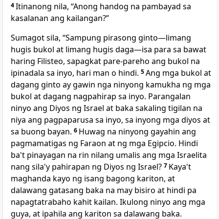
4
Itinanong nila, “Anong handog na pambayad sa
kasalanan ang kailangan?”
Sumagot sila, “Sampung pirasong ginto—limang
hugis bukol at limang hugis daga—isa para sa bawat
haring Filisteo, sapagkat pare-pareho ang bukol na
ipinadala sa inyo, hari man o hindi.
5
Ang mga bukol at
dagang ginto ay gawin nga ninyong kamukha ng mga
bukol at dagang nagpahirap sa inyo. Parangalan
ninyo ang Diyos ng Israel at baka sakaling tigilan na
niya ang pagpaparusa sa inyo, sa inyong mga diyos at
sa buong bayan.
6
Huwag na ninyong gayahin ang
pagmamatigas ng Faraon at ng mga Egipcio. Hindi
ba't pinayagan na rin nilang umalis ang mga Israelita
nang sila'y pahirapan ng Diyos ng Israel?
7
Kaya't
maghanda kayo ng isang bagong kariton, at
dalawang gatasang baka na may bisiro at hindi pa
napagtatrabaho kahit kailan. Ikulong ninyo ang mga
guya, at ipahila ang kariton sa dalawang baka.