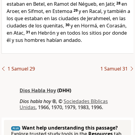
estaban en Betel, en Ramot del Négueb, en Jatir,
28
en
Aroer, en Sifmot, en Estemoa
29
y en Racal, y también a
los que estaban en las ciudades de Jerahmeel, en las
ciudades de los quenitas,
30
y en Hormá, en Corasán,
en Atac,
31
en Hebrón y en todos los sitios por donde
él y sus hombres habían andado.
1 Samuel 29
1 Samuel 31
Dios Habla Hoy
(DHH)
Dios habla hoy ®,
©
Sociedades Bíblicas
Unidas
, 1966, 1970, 1979, 1983, 1996.
Want help understanding this passage?
PLUS
Explore trusted study tools in the
Resources
tab.