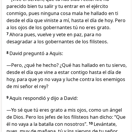
parecido bien tu salir y tu entrar en el ejército
conmigo, pues ninguna cosa mala he hallado en ti
desde el día que viniste a mí, hasta el día de hoy. Pero
a los ojos de los gobernantes tú no eres grato.
7
Ahora pues, vuelve y vete en paz, para no
desagradar a los gobernantes de los filisteos.
8
David preguntó a Aquis:
—Pero, ¿qué he hecho? ¿Qué has hallado en tu siervo,
desde el día que vine a estar contigo hasta el día de
hoy, para que yo no vaya y luche contra los enemigos
de mi señor el rey?
9
Aquis respondió y dijo a David:
—Yo sé que tú eres grato a mis ojos, como un ángel
de Dios. Pero los jefes de los filisteos han dicho: “Que
él no vaya a la batalla con nosotros”.
10
Levántate,
pues, muy de mañana, tú y los siervos de tu señor