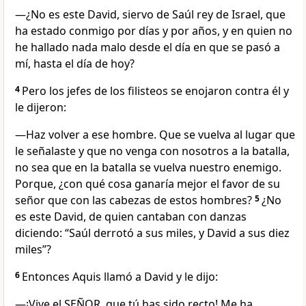
—¿No es este David, siervo de Saúl rey de Israel, que
ha estado conmigo por días y por años, y en quien no
he hallado nada malo desde el día en que se pasó a
mí, hasta el día de hoy?
4
Pero los jefes de los filisteos se enojaron contra él y
le dijeron:
—Haz volver a ese hombre. Que se vuelva al lugar que
le señalaste y que no venga con nosotros a la batalla,
no sea que en la batalla se vuelva nuestro enemigo.
Porque, ¿con qué cosa ganaría mejor el favor de su
señor que con las cabezas de estos hombres?
5
¿No
es este David, de quien cantaban con danzas
diciendo: “Saúl derrotó a sus miles, y David a sus diez
miles”?
6
Entonces Aquis llamó a David y le dijo:
—¡Vive el SEÑOR, que tú has sido recto! Me ha