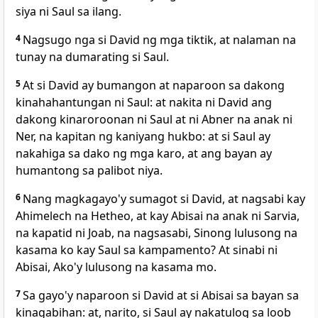
siya ni Saul sa ilang.
4
Nagsugo nga si David ng mga tiktik, at nalaman na
tunay na dumarating si Saul.
5
At si David ay bumangon at naparoon sa dakong
kinahahantungan ni Saul: at nakita ni David ang
dakong kinaroroonan ni Saul
at ni Abner na anak ni
Ner, na kapitan ng kaniyang hukbo: at si Saul ay
nakahiga sa
dako ng mga karo, at ang bayan ay
humantong sa palibot niya.
6
Nang magkagayo'y sumagot si David, at nagsabi kay
Ahimelech na Hetheo, at kay
Abisai na
anak ni Sarvia,
na kapatid ni Joab, na nagsasabi, Sinong
lulusong na
kasama ko kay Saul sa kampamento? At sinabi ni
Abisai, Ako'y lulusong na kasama mo.
7
Sa gayo'y naparoon si David at si Abisai sa bayan sa
kinagabihan: at, narito, si Saul ay nakatulog sa loob