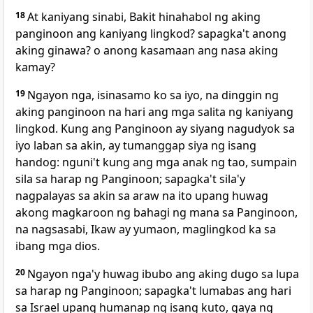
18
At kaniyang sinabi,
Bakit hinahabol ng aking
panginoon ang kaniyang lingkod? sapagka't anong
aking ginawa? o anong kasamaan ang nasa aking
kamay?
19
Ngayon nga, isinasamo ko sa iyo, na dinggin ng
aking panginoon na hari ang mga salita ng kaniyang
lingkod.
Kung ang Panginoon ay siyang nagudyok sa
iyo laban sa akin, ay tumanggap siya ng isang
handog: nguni't kung ang mga anak ng tao, sumpain
sila sa harap ng Panginoon;
sapagka't sila'y
nagpalayas sa akin sa araw na ito upang huwag
akong magkaroon ng bahagi
ng mana sa Panginoon,
na nagsasabi, Ikaw ay yumaon, maglingkod ka sa
ibang mga dios.
20
Ngayon nga'y huwag ibubo ang aking dugo sa lupa
sa harap ng Panginoon; sapagka't lumabas ang hari
sa Israel upang humanap ng
isang kuto, gaya ng