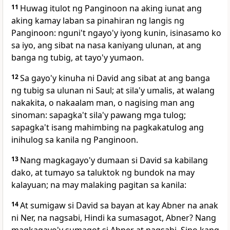
11
Huwag itulot ng Panginoon na aking iunat ang
aking kamay laban sa pinahiran ng langis ng
Panginoon: nguni't ngayo'y iyong kunin, isinasamo ko
sa iyo, ang sibat na nasa kaniyang ulunan, at ang
banga ng tubig, at tayo'y yumaon.
12
Sa gayo'y kinuha ni David ang sibat at ang banga
ng tubig sa ulunan ni Saul; at sila'y umalis, at walang
nakakita, o nakaalam man, o nagising man ang
sinoman: sapagka't sila'y pawang mga tulog;
sapagka't isang mahimbing na pagkakatulog
ang
inihulog sa kanila ng Panginoon.
13
Nang magkagayo'y dumaan si David sa kabilang
dako, at tumayo sa taluktok ng bundok na may
kalayuan; na may malaking pagitan sa kanila:
14
At sumigaw si David sa bayan at kay Abner na anak
ni Ner, na nagsabi, Hindi ka sumasagot, Abner? Nang