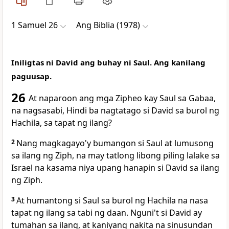
1 Samuel 26
Ang Biblia (1978)
Iniligtas ni David ang buhay ni Saul. Ang kanilang
paguusap.
26
At naparoon ang mga Zipheo kay Saul sa Gabaa,
na nagsasabi,
Hindi ba nagtatago si David sa burol ng
Hachila, sa tapat ng ilang?
2
Nang magkagayo'y bumangon si Saul at lumusong
sa ilang ng Ziph, na may tatlong libong piling lalake sa
Israel na kasama niya upang hanapin si David sa ilang
ng Ziph.
3
At humantong si Saul sa burol ng Hachila na nasa
tapat ng ilang sa tabi ng daan. Nguni't si David ay
tumahan sa ilang, at kaniyang nakita na sinusundan