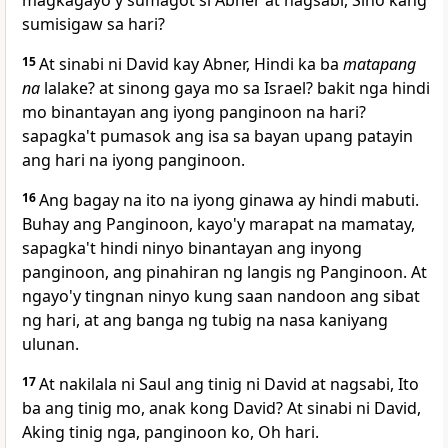
magkagayo'y sumagot si Abner at nagsabi, Sino kang
sumisigaw sa hari?
15
At sinabi ni David kay Abner, Hindi ka ba
matapang
na
lalake? at sinong gaya mo sa Israel? bakit nga hindi
mo binantayan ang iyong panginoon na hari?
sapagka't pumasok ang isa sa bayan upang patayin
ang hari na iyong panginoon.
16
Ang bagay na ito na iyong ginawa ay hindi mabuti.
Buhay ang Panginoon, kayo'y
marapat na mamatay,
sapagka't hindi ninyo binantayan ang inyong
panginoon, ang pinahiran ng langis ng Panginoon. At
ngayo'y tingnan ninyo kung saan nandoon ang sibat
ng hari, at ang banga ng tubig na nasa kaniyang
ulunan.
17
At nakilala ni Saul ang tinig ni David at nagsabi,
Ito
ba ang tinig mo, anak kong David? At sinabi ni David,
Aking tinig nga, panginoon ko, Oh hari.