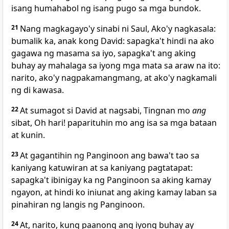
isang humahabol ng isang pugo sa mga bundok.
21
Nang magkagayo'y sinabi ni Saul,
Ako'y nagkasala:
bumalik ka, anak kong David: sapagka't hindi na ako
gagawa ng masama sa iyo, sapagka't ang aking
buhay ay mahalaga sa iyong mga mata sa araw na ito:
narito, ako'y nagpakamangmang, at ako'y nagkamali
ng di kawasa.
22
At sumagot si David at nagsabi, Tingnan mo
ang
sibat, Oh hari! paparituhin mo ang isa sa mga bataan
at kunin.
23
At gagantihin ng Panginoon ang bawa't tao sa
kaniyang katuwiran at sa kaniyang pagtatapat:
sapagka't ibinigay ka ng Panginoon sa aking kamay
ngayon, at hindi ko iniunat ang aking kamay laban sa
pinahiran ng langis ng Panginoon.
24
At, narito, kung paanong ang iyong buhay ay