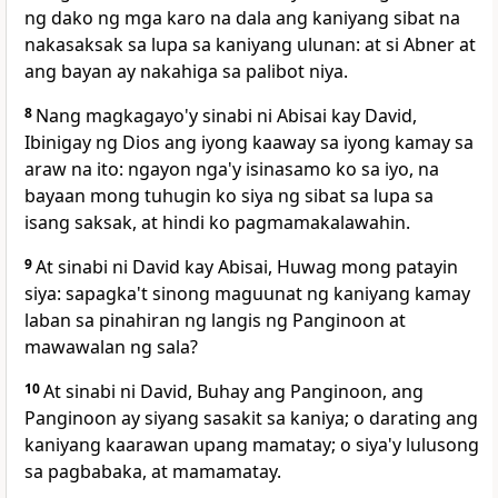
ng dako ng mga karo na dala ang kaniyang sibat na
nakasaksak sa lupa
sa kaniyang ulunan: at si Abner at
ang bayan ay nakahiga sa palibot niya.
8
Nang magkagayo'y sinabi ni Abisai kay David,
Ibinigay ng
Dios ang iyong kaaway sa iyong kamay sa
araw na ito: ngayon nga'y isinasamo ko sa iyo, na
bayaan mong tuhugin ko siya ng sibat sa lupa sa
isang saksak, at hindi ko pagmamakalawahin.
9
At sinabi ni David kay Abisai, Huwag mong patayin
siya:
sapagka't sinong maguunat ng kaniyang kamay
laban sa pinahiran ng langis ng Panginoon at
mawawalan ng sala?
10
At sinabi ni David, Buhay ang Panginoon,
ang
Panginoon ay siyang sasakit sa kaniya;
o darating ang
kaniyang kaarawan upang mamatay;
o siya'y lulusong
sa pagbabaka, at mamamatay.