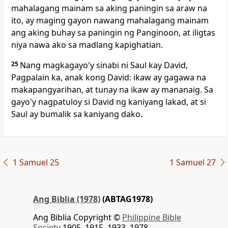
mahalagang mainam sa aking paningin sa araw na
ito, ay maging gayon nawang mahalagang mainam
ang aking buhay sa paningin ng Panginoon, at iligtas
niya nawa ako sa madlang kapighatian.
25
Nang magkagayo'y sinabi ni Saul kay David,
Pagpalain ka, anak kong David: ikaw ay gagawa na
makapangyarihan, at tunay na ikaw ay mananaig. Sa
gayo'y nagpatuloy si David ng kaniyang lakad, at si
Saul ay bumalik sa kaniyang dako.
1 Samuel 25
1 Samuel 27
Ang Biblia (1978)
(ABTAG1978)
Ang Biblia Copyright ©
Philippine Bible
Society
1905, 1915, 1933, 1978