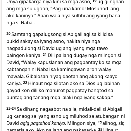
Unya gipakarga niya kini sa mga asno,
19
ug giingnan
ang mga sulugoon, “Pag-una kamo! Mosunod lang
ako kaninyo.” Apan wala niya sultihi ang iyang bana
nga si Nabal.
20
Samtang gapalugsong si Abigail agi sa kilid sa
bukid sakay sa iyang asno, nakita niya nga
nagpadulong si David ug ang iyang mga tawo
paingon kaniya.
21
Dili pa lang dugay nga miingon si
David, “Walay kapuslanan ang pagbantay ko sa mga
kabtangan ni Nabal sa kamingawan aron walay
mawala. Gibalosan niyag daotan ang akong kaayo
kaniya.
22
Hinaut nga silotan ako sa Dios ug labihan
gayod kon dili ko mahurot pagpatay hangtod sa
buntag ang tanang mga lalaki nga iyang sakop.”
23-24
Sa dihang nagaabot na sila, midali-dali si Abigail
ug kanaog sa iyang asno ug miluhod sa atubangan ni
David
agig pagtahod kaniya
. Miingon siya, “Palihog, sir,
pamatia ako. Ako na lang ang pakasad-a.
25
Hinaut