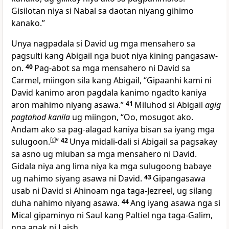
Gisilotan niya si Nabal sa daotan niyang gihimo
kanako.”
Unya nagpadala si David ug mga mensahero sa
pagsulti kang Abigail nga buot niya kining pangasaw-
on.
40
Pag-abot sa mga mensahero ni David sa
Carmel, miingon sila kang Abigail, “Gipaanhi kami ni
David kanimo aron pagdala kanimo ngadto kaniya
aron mahimo niyang asawa.”
41
Miluhod si Abigail
agig
pagtahod kanila
ug miingon, “Oo, mosugot ako.
Andam ako sa pag-alagad kaniya bisan sa iyang mga
sulugoon.
[
c
]
”
42
Unya midali-dali si Abigail sa pagsakay
sa asno ug miuban sa mga mensahero ni David.
Gidala niya ang lima niya ka mga sulugoong babaye
ug nahimo siyang asawa ni David.
43
Gipangasawa
usab ni David si Ahinoam nga taga-Jezreel, ug silang
duha nahimo niyang asawa.
44
Ang iyang asawa nga si
Mical gipaminyo ni Saul kang Paltiel nga taga-Galim,
nga anak ni Laish.