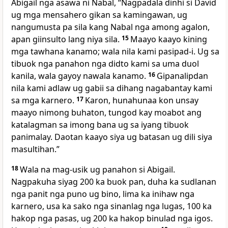
Abigail nga asawa ni Nabal, “Nagpadala dinhi si David
ug mga mensahero gikan sa kamingawan, ug
nangumusta pa sila kang Nabal nga among agalon,
apan giinsulto lang niya sila.
15
Maayo kaayo kining
mga tawhana kanamo; wala nila kami pasipad-i. Ug sa
tibuok nga panahon nga didto kami sa uma duol
kanila, wala gayoy nawala kanamo.
16
Gipanalipdan
nila kami adlaw ug gabii sa dihang nagabantay kami
sa mga karnero.
17
Karon, hunahunaa kon unsay
maayo nimong buhaton, tungod kay moabot ang
katalagman sa imong bana ug sa iyang tibuok
panimalay. Daotan kaayo siya ug batasan ug dili siya
masultihan.”
18
Wala na mag-usik ug panahon si Abigail.
Nagpakuha siyag 200 ka buok pan, duha ka sudlanan
nga panit nga puno ug bino, lima ka inihaw nga
karnero, usa ka sako nga sinanlag nga lugas, 100 ka
hakop nga pasas, ug 200 ka hakop binulad nga igos.