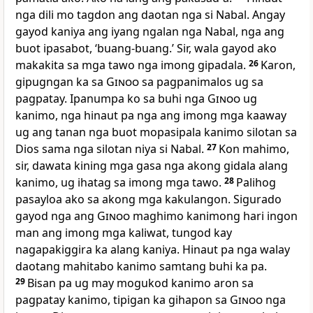
nga dili mo tagdon ang daotan nga si Nabal. Angay
gayod kaniya ang iyang ngalan nga Nabal, nga ang
buot ipasabot, ‘buang-buang.’ Sir, wala gayod ako
makakita sa mga tawo nga imong gipadala.
26
Karon,
gipugngan ka sa
Ginoo
sa pagpanimalos ug sa
pagpatay. Ipanumpa ko sa buhi nga
Ginoo
ug
kanimo, nga hinaut pa nga ang imong mga kaaway
ug ang tanan nga buot mopasipala kanimo silotan sa
Dios sama nga silotan niya si Nabal.
27
Kon mahimo,
sir, dawata kining mga gasa nga akong gidala alang
kanimo, ug ihatag sa imong mga tawo.
28
Palihog
pasayloa ako sa akong mga kakulangon. Sigurado
gayod nga ang
Ginoo
maghimo kanimong hari ingon
man ang imong mga kaliwat, tungod kay
nagapakiggira ka alang kaniya. Hinaut pa nga walay
daotang mahitabo kanimo samtang buhi ka pa.
29
Bisan pa ug may mogukod kanimo aron sa
pagpatay kanimo, tipigan ka gihapon sa
Ginoo
nga