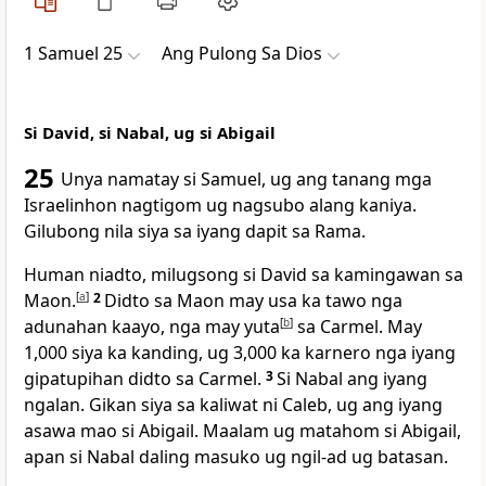
1 Samuel 25
Ang Pulong Sa Dios
Si David, si Nabal, ug si Abigail
25
Unya namatay si Samuel, ug ang tanang mga
Israelinhon nagtigom ug nagsubo alang kaniya.
Gilubong nila siya sa iyang dapit sa Rama.
Human niadto, milugsong si David sa kamingawan sa
Maon.
[
a
]
2
Didto sa Maon may usa ka tawo nga
adunahan kaayo, nga may yuta
[
b
]
sa Carmel. May
1,000 siya ka kanding, ug 3,000 ka karnero nga iyang
gipatupihan didto sa Carmel.
3
Si Nabal ang iyang
ngalan. Gikan siya sa kaliwat ni Caleb, ug ang iyang
asawa mao si Abigail. Maalam ug matahom si Abigail,
apan si Nabal daling masuko ug ngil-ad ug batasan.