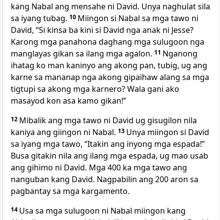
kang Nabal ang mensahe ni David. Unya naghulat sila
sa iyang tubag.
10
Miingon si Nabal sa mga tawo ni
David, “Si kinsa ba kini si David nga anak ni Jesse?
Karong mga panahona daghang mga sulugoon nga
manglayas gikan sa ilang mga agalon.
11
Nganong
ihatag ko man kaninyo ang akong pan, tubig, ug ang
karne sa mananap nga akong gipaihaw alang sa mga
tigtupi sa akong mga karnero? Wala gani ako
masayod kon asa kamo gikan!”
12
Mibalik ang mga tawo ni David ug gisugilon nila
kaniya ang giingon ni Nabal.
13
Unya miingon si David
sa iyang mga tawo, “Itakin ang inyong mga espada!”
Busa gitakin nila ang ilang mga espada, ug mao usab
ang gihimo ni David. Mga 400 ka mga tawo ang
nanguban kang David. Nagpabilin ang 200 aron sa
pagbantay sa mga kargamento.
14
Usa sa mga sulugoon ni Nabal miingon kang