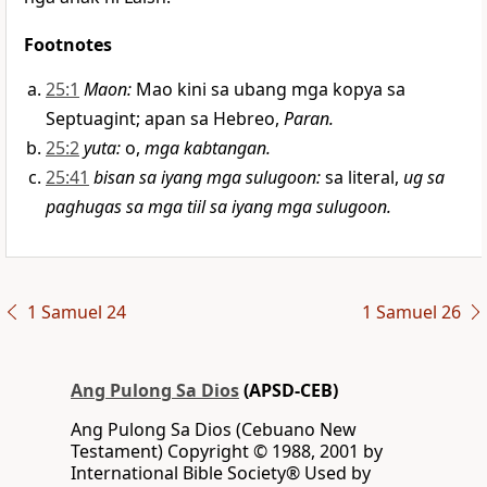
Footnotes
25:1
Maon
:
Mao kini sa ubang mga kopya sa
Septuagint; apan sa Hebreo,
Paran.
25:2
yuta
:
o,
mga kabtangan.
25:41
bisan sa iyang mga sulugoon
:
sa literal,
ug sa
paghugas sa mga tiil sa iyang mga sulugoon.
1 Samuel 24
1 Samuel 26
Ang Pulong Sa Dios
(APSD-CEB)
Ang Pulong Sa Dios (Cebuano New
Testament) Copyright © 1988, 2001 by
International Bible Society® Used by