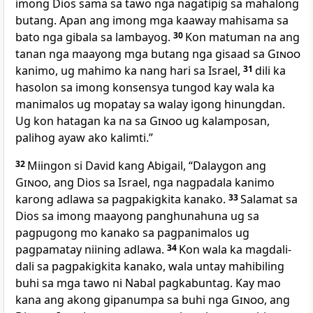
imong Dios sama sa tawo nga nagatipig sa mahalong
butang. Apan ang imong mga kaaway mahisama sa
bato nga gibala sa lambayog.
30
Kon matuman na ang
tanan nga maayong mga butang nga gisaad sa
Ginoo
kanimo, ug mahimo ka nang hari sa Israel,
31
dili ka
hasolon sa imong konsensya tungod kay wala ka
manimalos ug mopatay sa walay igong hinungdan.
Ug kon hatagan ka na sa
Ginoo
ug kalamposan,
palihog ayaw ako kalimti.”
32
Miingon si David kang Abigail, “Dalaygon ang
Ginoo
, ang Dios sa Israel, nga nagpadala kanimo
karong adlawa sa pagpakigkita kanako.
33
Salamat sa
Dios sa imong maayong panghunahuna ug sa
pagpugong mo kanako sa pagpanimalos ug
pagpamatay niining adlawa.
34
Kon wala ka magdali-
dali sa pagpakigkita kanako, wala untay mahibiling
buhi sa mga tawo ni Nabal pagkabuntag. Kay mao
kana ang akong gipanumpa sa buhi nga
Ginoo
, ang