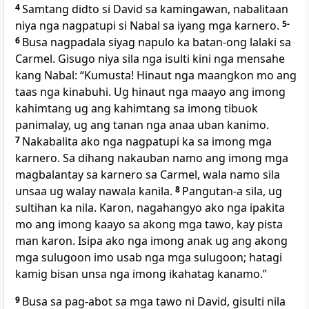
4
Samtang didto si David sa kamingawan, nabalitaan
niya nga nagpatupi si Nabal sa iyang mga karnero.
5-
6
Busa nagpadala siyag napulo ka batan-ong lalaki sa
Carmel. Gisugo niya sila nga isulti kini nga mensahe
kang Nabal: “Kumusta! Hinaut nga maangkon mo ang
taas nga kinabuhi. Ug hinaut nga maayo ang imong
kahimtang ug ang kahimtang sa imong tibuok
panimalay, ug ang tanan nga anaa uban kanimo.
7
Nakabalita ako nga nagpatupi ka sa imong mga
karnero. Sa dihang nakauban namo ang imong mga
magbalantay sa karnero sa Carmel, wala namo sila
unsaa ug walay nawala kanila.
8
Pangutan-a sila, ug
sultihan ka nila. Karon, nagahangyo ako nga ipakita
mo ang imong kaayo sa akong mga tawo, kay pista
man karon. Isipa ako nga imong anak ug ang akong
mga sulugoon imo usab nga mga sulugoon; hatagi
kamig bisan unsa nga imong ikahatag kanamo.”
9
Busa sa pag-abot sa mga tawo ni David, gisulti nila