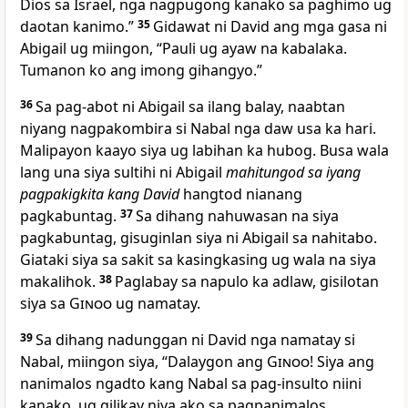
Dios sa Israel, nga nagpugong kanako sa paghimo ug
daotan kanimo.”
35
Gidawat ni David ang mga gasa ni
Abigail ug miingon, “Pauli ug ayaw na kabalaka.
Tumanon ko ang imong gihangyo.”
36
Sa pag-abot ni Abigail sa ilang balay, naabtan
niyang nagpakombira si Nabal nga daw usa ka hari.
Malipayon kaayo siya ug labihan ka hubog. Busa wala
lang una siya sultihi ni Abigail
mahitungod sa iyang
pagpakigkita kang David
hangtod nianang
pagkabuntag.
37
Sa dihang nahuwasan na siya
pagkabuntag, gisuginlan siya ni Abigail sa nahitabo.
Giataki siya sa sakit sa kasingkasing ug wala na siya
makalihok.
38
Paglabay sa napulo ka adlaw, gisilotan
siya sa
Ginoo
ug namatay.
39
Sa dihang nadunggan ni David nga namatay si
Nabal, miingon siya, “Dalaygon ang
Ginoo
! Siya ang
nanimalos ngadto kang Nabal sa pag-insulto niini
kanako, ug gilikay niya ako sa pagpanimalos.