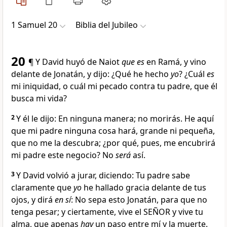
1 Samuel 20
Biblia del Jubileo
20
¶ Y David huyó de Naiot
que es
en Ramá, y vino
delante de Jonatán, y dijo: ¿Qué he hecho
yo
? ¿Cuál
es
mi iniquidad, o cuál mi pecado contra tu padre, que él
busca mi vida?
2
Y él le dijo: En ninguna manera; no morirás. He aquí
que mi padre ninguna cosa hará, grande ni pequeña,
que no me la descubra; ¿por qué, pues, me encubrirá
mi padre este negocio? No
será
así.
3
Y David volvió a jurar, diciendo: Tu padre sabe
claramente que
yo
he hallado gracia delante de tus
ojos, y dirá
en sí
: No sepa esto Jonatán, para que no
tenga pesar; y ciertamente, vive el SEÑOR y vive tu
alma, que apenas
hay
un paso entre mí y la muerte.