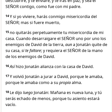
descubriré, y te enviaré, y te irás en paz; y sea el
SEÑOR contigo, como fue con mi padre.
14
Y si yo viviere, harás conmigo misericordia del
SEÑOR; mas si fuere muerto,
15
no quitarás perpetuamente tu misericordia de mi
casa. Cuando desarraigare el SEÑOR uno por uno los
enemigos de David de la tierra,
aun
a Jonatán quite de
su casa,
si te faltare
; y requiera el SEÑOR de la mano
de los enemigos de David.
16
Así
hizo Jonatán alianza con la casa de David.
17
Y volvió Jonatán a jurar a David, porque le amaba,
porque le amaba como a su
propia
alma.
18
Le dijo
luego
Jonatán: Mañana es nueva luna, y tú
serás echado de menos, porque tu asiento estará
vacío.