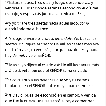
19
Estarás, pues, tres días, y luego descenderás, y
vendrás al lugar donde estabas escondido el día del
trabajo, y esperarás junto a la piedra de Ezel;
20
y yo tiraré tres saetas hacia aquel lado,
como
ejercitándome al blanco.
21
Y luego enviaré el criado,
diciéndole
: Ve, busca las
saetas. Y si dijere al criado: He allí las saetas más acá
de ti, tómalas; tú vendrás, porque paz tienes, y nada
hay
de mal
, vive el SEÑOR.
22
Mas si yo dijere al criado así: He allí las saetas más
allá de ti; vete, porque el SEÑOR te ha enviado.
23
Y
en
cuanto a las palabras que yo y tú hemos
hablado, sea el SEÑOR entre mí y ti para siempre.
24
¶ David, pues, se escondió en el campo, y venida
que fue la nueva luna, se sentó el rey a comer pan.