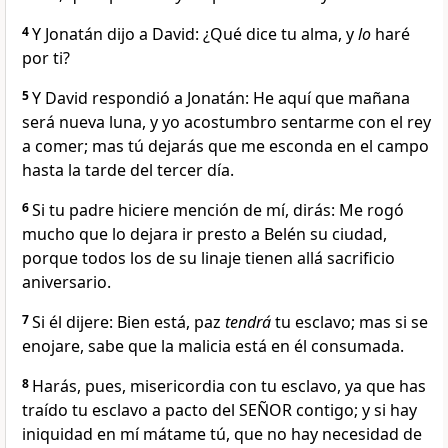
4
Y Jonatán dijo a David: ¿Qué dice tu alma, y
lo
haré
por ti?
5
Y David respondió a Jonatán: He aquí que mañana
será nueva luna, y yo acostumbro sentarme con el rey
a comer; mas tú dejarás que me esconda en el campo
hasta la tarde del tercer día.
6
Si tu padre hiciere mención de mí, dirás: Me rogó
mucho que lo dejara ir presto a Belén su ciudad,
porque todos los de su linaje tienen allá sacrificio
aniversario.
7
Si él dijere: Bien está, paz
tendrá
tu esclavo; mas si se
enojare, sabe que la malicia está en él consumada.
8
Harás, pues, misericordia con tu esclavo, ya que has
traído tu esclavo a pacto del SEÑOR contigo; y si hay
iniquidad en mí mátame tú, que no hay necesidad de