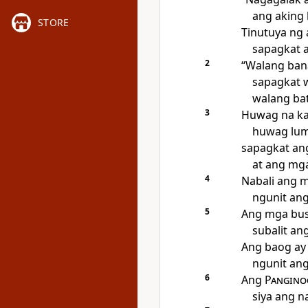
ang aking 
STORE
Tinutuya ng 
sapagkat a
2
“Walang ban
sapagkat w
walang ba
3
Huwag na ka
huwag lum
sapagkat a
at ang mga
4
Nabali ang 
ngunit ang
5
Ang mga buso
subalit an
Ang baog ay p
ngunit an
6
Ang
Pangino
siya ang n