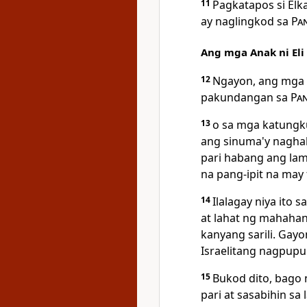
11
Pagkatapos si Elk
ay naglingkod sa
Pa
Ang mga Anak ni Eli
12
Ngayon, ang mga a
pakundangan sa
Pa
13
o sa mga katungk
ang sinuma'y naghah
pari habang ang la
na pang-ipit na may
14
Ilalagay niya ito s
at lahat ng mahahan
kanyang sarili. Gayo
Israelitang nagpupu
15
Bukod dito, bago n
pari at sasabihin s