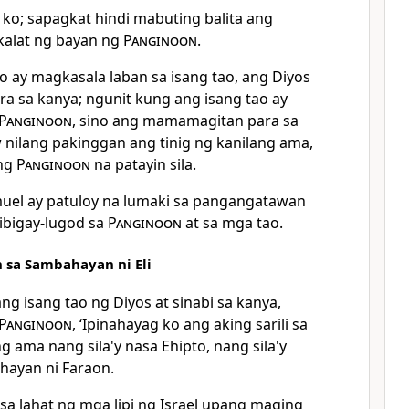
o; sapagkat hindi mabuting balita ang
akalat ng bayan ng
Panginoon
.
o ay magkasala laban sa isang tao, ang Diyos
 sa kanya; ngunit kung ang isang tao ay
Panginoon
, sino ang mamamagitan para sa
w nilang pakinggan ang tinig ng kanilang ama,
 ng
Panginoon
na patayin sila.
uel ay patuloy na lumaki sa pangangatawan
ibigay-lugod sa
Panginoon
at sa mga tao.
 sa Sambahayan ni Eli
ng isang tao ng Diyos at sinabi sa kanya,
Panginoon
, ‘Ipinahayag ko ang aking sarili sa
 ama nang sila'y nasa Ehipto, nang sila'y
hayan ni Faraon.
sa lahat ng mga lipi ng Israel upang maging