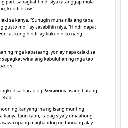
g pari, sapagkat hindi siya tatanggap mula
an, kundi hilaw.”
alaki sa kanya, “Sunugin muna nila ang taba
 gusto mo,” ay sasabihin niya, “Hindi, dapat
on; at kung hindi, ay kukunin ko nang
nan ng mga kabataang iyon ay napakalaki sa
; sapagkat winalang kabuluhan ng mga tao
inoon
.
ilingkod sa harap ng
Panginoon
, isang batang
 efod.
 noon ng kanyang ina ng isang munting
 sa kanya taun-taon, kapag siya'y umaahong
 asawa upang maghandog ng taunang alay.