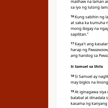
maiihaw na laman an
sa iyo ng lutong lam
16
Kung sabihin ng l
at saka ka kumuha ng
mong ibigay na ngay
sapilitan.”
17
Kaya't ang kasala
harap ng
Panginoon
ang handog sa
Pang
Si Samuel sa Shilo
18
Si Samuel ay nagl
may bigkis na linong
19
At iginagawa siya
balabal at dinadala
kasama ng kanyang