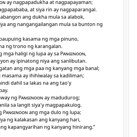
on
ay nagpapadukha at nagpapayaman;
agpapababa, at siya rin ay nagpaparangal.
nabangon ang dukha mula sa alabok,
niya ang nangangailangan mula sa bunton ng
y paupuing kasama ng mga pinuno,
a ng trono ng karangalan.
 mga haligi ng lupa ay sa
Panginoon
,
iyon ay ipinatong niya ang sanlibutan.
ngatan ang mga paa ng kanyang mga banal;
 masama ay ihihiwalay sa kadiliman;
indi dahil sa lakas na ang tao'y
pay.
away ng
Panginoon
ay madudurog;
anila sa langit siya'y magpapakulog.
ng
Panginoon
ang mga dulo ng lupa;
iya ng kalakasan ang kanyang hari,
 ang kapangyarihan ng kanyang hinirang.”