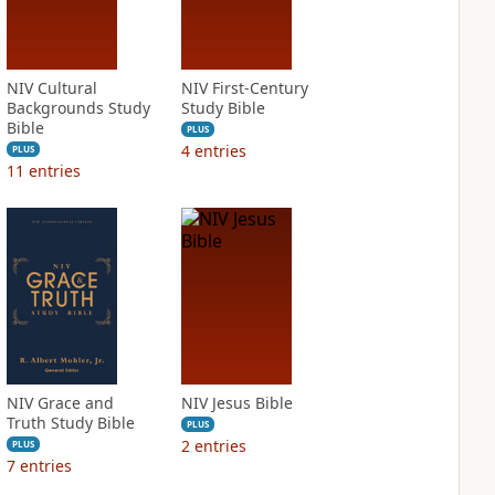
NIV Cultural
NIV First-Century
Backgrounds Study
Study Bible
Bible
PLUS
4
entries
PLUS
11
entries
NIV Grace and
NIV Jesus Bible
Truth Study Bible
PLUS
2
entries
PLUS
7
entries