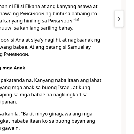
n ni Eli si Elkana at ang kanyang asawa at
a nawa ng
Panginoon
ng binhi sa babaing ito
a kanyang hiniling sa
Panginoon
.”
[
a
]
uuwi sa kanilang sariling bahay.
noon
si Ana at siya'y naglihi, at nagkaanak ng
lawang babae. At ang batang si Samuel ay
ng
Panginoon
.
ng mga Anak
napakatanda na. Kanyang nabalitaan ang lahat
yang mga anak sa buong Israel, at kung
siping sa mga babae na naglilingkod sa
tipanan.
 sa kanila, “Bakit ninyo ginagawa ang mga
gkat nababalitaan ko sa buong bayan ang
 gawain.