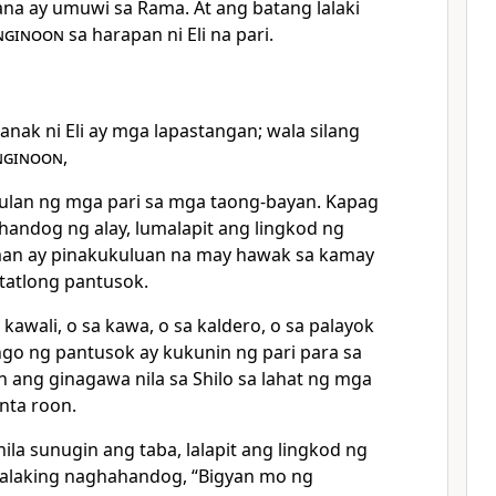
ana ay umuwi sa Rama. At ang batang lalaki
nginoon
sa harapan ni Eli na pari.
nak ni Eli ay mga lapastangan; wala silang
nginoon
,
ulan ng mga pari sa mga taong-bayan. Kapag
andog ng alay, lumalapit ang lingkod ng
man ay pinakukuluan na may hawak sa kamay
 tatlong pantusok.
a kawali, o sa kawa, o sa kaldero, o sa palayok
go ng pantusok ay kukunin ng pari para sa
n ang ginagawa nila sa Shilo sa lahat ng mga
nta roon.
ila sunugin ang taba, lalapit ang lingkod ng
a lalaking naghahandog, “Bigyan mo ng