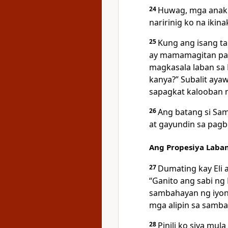
24
Huwag, mga anak k
naririnig ko na ikin
25
Kung ang isang ta
ay mamamagitan para
magkasala laban sa
kanya?” Subalit aya
sapagkat kalooban
26
Ang
batang si Sam
at gayundin sa pagb
Ang Propesiya Laban
27
Dumating kay Eli a
“Ganito ang sabi ng
sambahayan ng iyong
mga alipin sa samba
28
Pinili
ko siya mula 