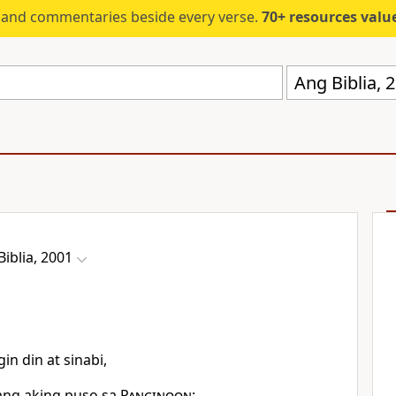
s and commentaries beside every verse.
70+ resources valued at $5,
Ang Biblia,
Biblia, 2001
n din at sinabi,
ang aking puso sa
Panginoon
;