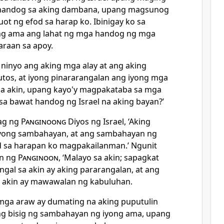
ghandog sa aking dambana, upang magsunog
ot ng efod sa harap ko. Ibinigay ko sa
ng ama ang lahat ng mga handog ng mga
naraan sa apoy.
 ninyo ang aking mga alay at ang aking
utos, at iyong pinararangalan ang iyong mga
sa akin, upang kayo'y magpakataba sa mga
 sa bawat handog ng Israel na aking bayan?’
yag ng
Panginoong
Diyos ng Israel, ‘Aking
iyong sambahayan, at ang sambahayan ng
d sa harapan ko magpakailanman.’ Ngunit
on ng
Panginoon
, ‘Malayo sa akin; sapagkat
al sa akin ay aking pararangalan, at ang
akin ay mawawalan ng kabuluhan.
mga araw ay dumating na aking puputulin
ang bisig ng sambahayan ng iyong ama, upang