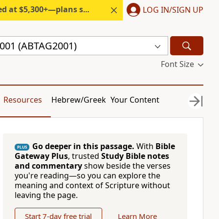
300+—plans start under $6/month.
LOG IN/SIGN UP
 2001 (ABTAG2001)
Font Size
Resources
Hebrew/Greek
Your Content
Go deeper in this passage.
With
Bible
PLUS
Gateway Plus
, trusted
Study Bible notes
and commentary
show beside the verses
you're reading—so you can explore the
meaning and context of Scripture without
leaving the page.
Start 7-day free trial
Learn More