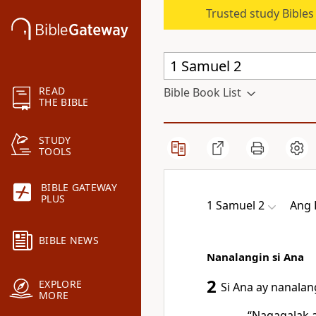
Trusted study Bible
READ
Bible Book List
THE BIBLE
STUDY
TOOLS
BIBLE GATEWAY
PLUS
1 Samuel 2
Ang 
BIBLE NEWS
Nanalangin si Ana
2
EXPLORE
Si
Ana ay nanalangi
MORE
“Nagagalak 