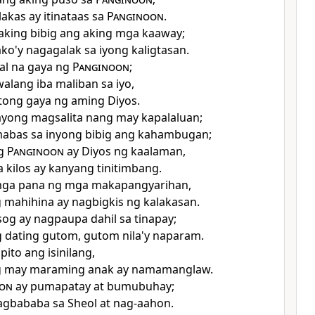
lakas ay itinataas sa
Panginoon
.
aking bibig ang aking mga kaaway;
ko'y nagagalak sa iyong kaligtasan.
al na gaya ng
Panginoon
;
alang iba maliban sa iyo,
tong gaya ng aming Diyos.
yong magsalita nang may kapalaluan;
abas sa inyong bibig ang kahambugan;
ng
Panginoon
ay Diyos ng kaalaman,
 kilos ay kanyang tinitimbang.
mga pana ng mga makapangyarihan,
 mahihina ay nagbigkis ng kalakasan.
g ay nagpaupa dahil sa tinapay;
g dating gutom, gutom nila'y naparam.
ito ang isinilang,
g may maraming anak ay namamanglaw.
on
ay pumapatay at bumubuhay;
agbababa sa Sheol at nag-aahon.