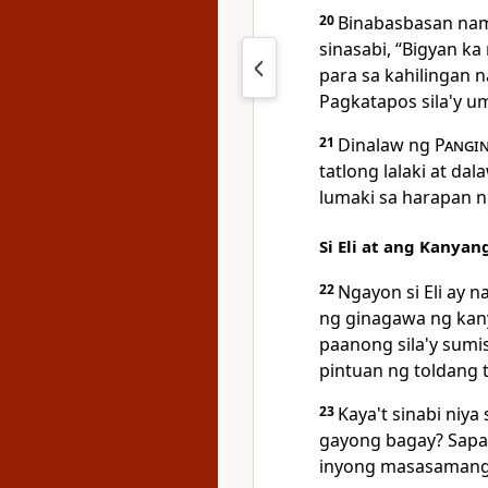
20
Binabasbasan nama
sinasabi, “Bigyan k
para sa kahilingan n
Pagkatapos sila'y um
21
Dinalaw ng
Pangi
tatlong lalaki at da
lumaki sa harapan 
Si Eli at ang Kanya
22
Ngayon si Eli ay 
ng ginagawa ng kan
paanong sila'y sumi
pintuan ng toldang 
23
Kaya't sinabi niya
gayong bagay? Sapa
inyong masasamang