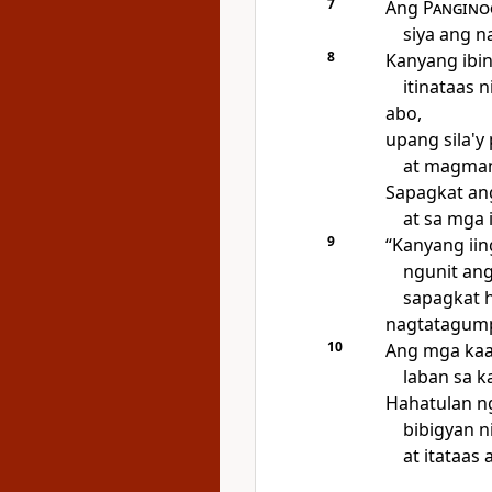
7
Ang
Pangino
siya ang n
8
Kanyang ibi
itinataas 
abo,
upang sila'
at magman
Sapagkat ang
at sa mga 
9
“Kanyang ii
ngunit ang
sapagkat h
nagtatagum
10
Ang mga ka
laban sa k
Hahatulan 
bibigyan n
at itataas