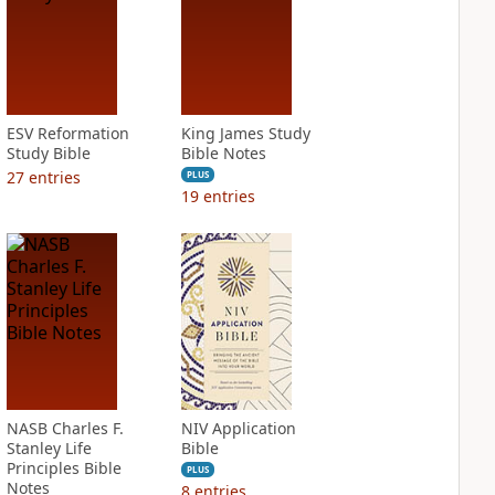
ESV Reformation
King James Study
Study Bible
Bible Notes
27
entries
PLUS
19
entries
NASB Charles F.
NIV Application
Stanley Life
Bible
Principles Bible
PLUS
Notes
8
entries