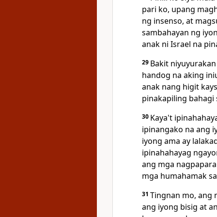
pari ko, upang ma
ng insenso, at magsu
sambahayan ng iyo
anak ni Israel na pi
29
Bakit niyuyurakan
handog na aking ini
anak nang higit kay
pinakapiling bahagi
30
Kaya't ipinahaha
ipinangako na ang 
iyong ama ay lalaka
ipinahahayag ngay
ang mga nagpaparang
mga humahamak sa 
31
Tingnan mo, ang 
ang iyong bisig at 