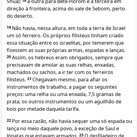
Shual;
18
a outra para Bete-Horom e a terceira em
direção à fronteira, acima do vale de Seboim, perto
do deserto.
19
Não havia, nessa altura, em toda a terra de Israel
um só ferreiro. Os próprios filisteus tinham criado
essa situação entre os israelitas, por temerem que
fizessem as suas próprias armas, espadas e lanças.
20
Assim, os hebreus eram obrigados, sempre que
precisavam de amolar as suas relhas, enxadas,
machados ou sachos, a ir ter com os ferreiros
filisteus.
21
Chegavam mesmo, para afiar os
instrumentos de trabalho, a pagar os seguintes
preços: uma relha ou uma enxada, 7,5 gramas de
prata; os outros instrumentos ou um aguilhão de
bois por metade daquela tarifa.
22
Por essa razão, não havia sequer uma só espada ou
lança no meio daquele povo, à exceção de Saul e
Jónatas que estavam armados.
23
O desfiladeiro de