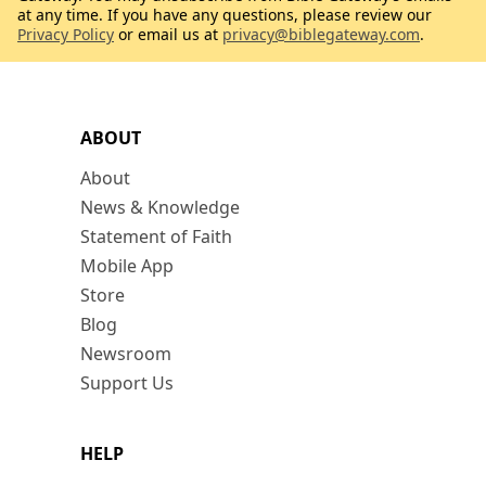
at any time. If you have any questions, please review our
Privacy Policy
or email us at
privacy@biblegateway.com
.
ABOUT
About
News & Knowledge
Statement of Faith
Mobile App
Store
Blog
Newsroom
Support Us
HELP