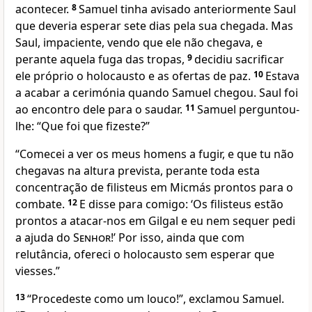
acontecer.
8
Samuel tinha avisado anteriormente Saul
que deveria esperar sete dias pela sua chegada. Mas
Saul, impaciente, vendo que ele não chegava, e
perante aquela fuga das tropas,
9
decidiu sacrificar
ele próprio o holocausto e as ofertas de paz.
10
Estava
a acabar a cerimónia quando Samuel chegou. Saul foi
ao encontro dele para o saudar.
11
Samuel perguntou-
lhe: “Que foi que fizeste?”
“Comecei a ver os meus homens a fugir, e que tu não
chegavas na altura prevista, perante toda esta
concentração de filisteus em Micmás prontos para o
combate.
12
E disse para comigo: ‘Os filisteus estão
prontos a atacar-nos em Gilgal e eu nem sequer pedi
a ajuda do
Senhor
!’ Por isso, ainda que com
relutância, ofereci o holocausto sem esperar que
viesses.”
13
“Procedeste como um louco!”, exclamou Samuel.