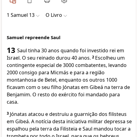
1 Samuel 13
O Livro
Samuel repreende Saul
13
Saul tinha 30 anos quando foi investido rei em
Israel. O seu reinado durou 40 anos.
2
Escolheu um
contingente especial de 3000 combatentes, levando
2000 consigo para Micmás e para a região
montanhosa de Betel, enquanto os outros 1000
ficavam com o seu filho Jónatas em Gibeá na terra de
Benjamim. O resto do exército foi mandado para
casa.
3
Jónatas atacou e destruiu a guarnição dos filisteus
em Gibeá. A notícia desta iniciativa militar depressa se
espalhou pela terra da Filisteia e Saul mandou tocar a
trombeta por todo o Israel, para que os hebreus