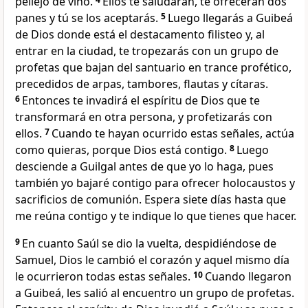
pellejo de vino.
Ellos te saludarán, te ofrecerán dos
panes y tú se los aceptarás.
5
Luego llegarás a Guibeá
de Dios donde está el destacamento filisteo y, al
entrar en la ciudad, te tropezarás con un grupo de
profetas que bajan del santuario en trance profético,
precedidos de arpas, tambores, flautas y cítaras.
6
Entonces te invadirá el espíritu de Dios que te
transformará en otra persona, y profetizarás con
ellos.
7
Cuando te hayan ocurrido estas señales, actúa
como quieras, porque Dios está contigo.
8
Luego
desciende a Guilgal antes de que yo lo haga, pues
también yo bajaré contigo para ofrecer holocaustos y
sacrificios de comunión. Espera siete días hasta que
me reúna contigo y te indique lo que tienes que hacer.
9
En cuanto Saúl se dio la vuelta, despidiéndose de
Samuel, Dios le cambió el corazón y aquel mismo día
le ocurrieron todas estas señales.
10
Cuando llegaron
a Guibeá, les salió al encuentro un grupo de profetas.