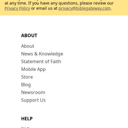
at any time. If you have any questions, please review our
Privacy Policy
or email us at
privacy@biblegateway.com
.
ABOUT
About
News & Knowledge
Statement of Faith
Mobile App
Store
Blog
Newsroom
Support Us
HELP