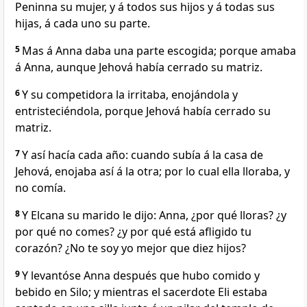
Peninna su mujer, y á todos sus hijos y á todas sus
hijas, á cada uno su parte.
5
Mas á Anna daba una parte escogida; porque amaba
á Anna, aunque Jehová había cerrado su matriz.
6
Y su competidora la irritaba, enojándola y
entristeciéndola, porque Jehová había cerrado su
matriz.
7
Y así hacía cada año: cuando subía á la casa de
Jehová, enojaba así á la otra; por lo cual ella lloraba, y
no comía.
8
Y Elcana su marido le dijo: Anna, ¿por qué lloras? ¿y
por qué no comes? ¿y por qué está afligido tu
corazón? ¿No te soy yo mejor que diez hijos?
9
Y levantóse Anna después que hubo comido y
bebido en Silo; y mientras el sacerdote Eli estaba