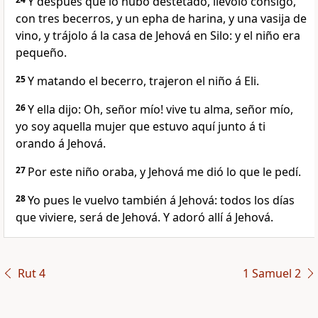
Y después que lo hubo destetado, llevólo consigo,
con tres becerros, y un epha de harina, y una vasija de
vino, y trájolo á la casa de Jehová en Silo: y el niño era
pequeño.
25
Y matando el becerro, trajeron el niño á Eli.
26
Y ella dijo: ­Oh, señor mío! vive tu alma, señor mío,
yo soy aquella mujer que estuvo aquí junto á ti
orando á Jehová.
27
Por este niño oraba, y Jehová me dió lo que le pedí.
28
Yo pues le vuelvo también á Jehová: todos los días
que viviere, será de Jehová. Y adoró allí á Jehová.
Rut 4
1 Samuel 2