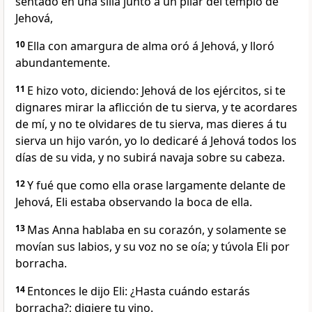
sentado en una silla junto á un pilar del templo de
Jehová,
10
Ella con amargura de alma oró á Jehová, y lloró
abundantemente.
11
E hizo voto, diciendo: Jehová de los ejércitos, si te
dignares mirar la aflicción de tu sierva, y te acordares
de mí, y no te olvidares de tu sierva, mas dieres á tu
sierva un hijo varón, yo lo dedicaré á Jehová todos los
días de su vida, y no subirá navaja sobre su cabeza.
12
Y fué que como ella orase largamente delante de
Jehová, Eli estaba observando la boca de ella.
13
Mas Anna hablaba en su corazón, y solamente se
movían sus labios, y su voz no se oía; y túvola Eli por
borracha.
14
Entonces le dijo Eli: ¿Hasta cuándo estarás
borracha?; digiere tu vino.