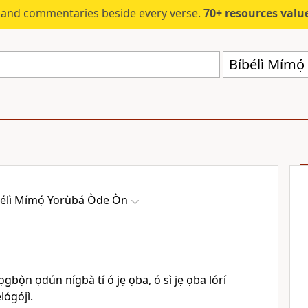
s and commentaries beside every verse.
70+ resources valued at $5,
Bíbélì Mímọ
bélì Mímọ́ Yorùbá Òde Òn
ọgbọ̀n ọdún nígbà tí ó jẹ ọba, ó sì jẹ ọba lórí
lógójì.