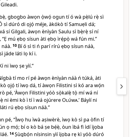
 Gileadi.
íbẹ̀, gbogbo àwọn ọ̀wọ́ ogun tí ó wà pẹ̀lú rẹ̀ sì
Ó sì dúró di ọjọ́ méje, àkókò tí Samuẹli dá;
 sí Gilgali, àwọn ènìyàn Saulu sì bẹ̀rẹ̀ sí ní
, “Ẹ mú ẹbọ sísun àti ẹbọ ìrẹ́pọ̀ wá fún mi.”
n náà.
10
Bí ó sì ti ń parí rírú ẹbọ sísun náà,
 jáde láti lọ kí i.
í ni ìwọ ṣe yìí.”
Nígbà tí mo rí pé àwọn ènìyàn náà ń túká, àti
kò ọjọ́ tí ìwọ dá, tí àwọn Filistini sì kó ara wọ́n
ò pé, ‘Àwọn Filistini yóò sọ̀kalẹ̀ tọ̀ mí wá ní
ẹ́ẹ̀ ni èmi kò ì tí ì wá ojúrere
Olúwa
.’ Báyìí ni
láti rú ẹbọ sísun náà.”
n pé, “Ìwọ hu ìwà aṣiwèrè, ìwọ kò sì pa òfin tí
ún ọ mọ́; bí o kò bá ṣe bẹ́ẹ̀, òun ìbá fi ìdí ìjọba
éláé.
14
Ṣùgbọ́n nísinsin yìí ìjọba rẹ kì yóò dúró