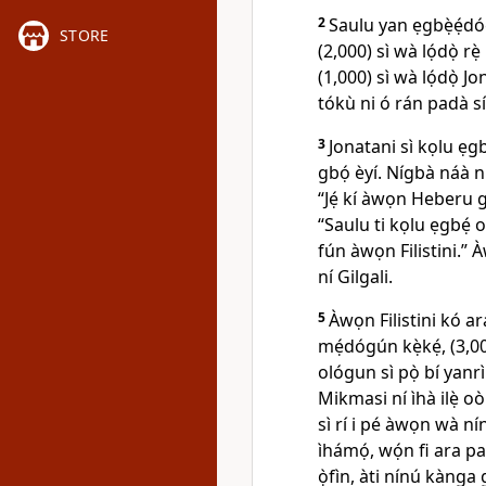
2
Saulu yan ẹgbẹ̀ẹ́dó
STORE
(2,000) sì wà lọ́dọ̀ r
(1,000) sì wà lọ́dọ̀ 
tókù ni ó rán padà sí
3
Jonatani sì kọlu ẹgbẹ
gbọ́ èyí. Nígbà náà ni
“Jẹ́ kí àwọn Heberu g
“Saulu ti kọlu ẹgbẹ́ 
fún àwọn Filistini.” 
ní Gilgali.
5
Àwọn Filistini kó ara
mẹ́dógún kẹ̀kẹ́, (3,0
ológun sì pọ̀ bí yanr
Mikmasi ní ìhà ilẹ̀ o
sì rí i pé àwọn wà n
ìhámọ́, wọ́n fi ara p
ọ̀fìn, àti nínú kànga