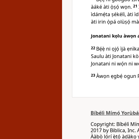
àáké àti ọ̀ṣọ́ wọn.
21
ìdámẹ́ta ṣékélì, àti ìd
àti irin ọ̀pá olùṣọ́ m
Jonatani kọlu àwọn ar
22
Bẹ́ẹ̀ ni ọjọ́ ìjà 
Saulu àti Jonatani kò s
Jonatani ni wọ́n ni wọ
23
Àwọn ẹgbẹ́ ogun Fil
Bíbélì Mímọ́ Yorùb
Copyright: Bíbélì Mí
2017 by Biblica, Inc. 
Ààbò lórí ẹ̀tọ́ àdàkọ