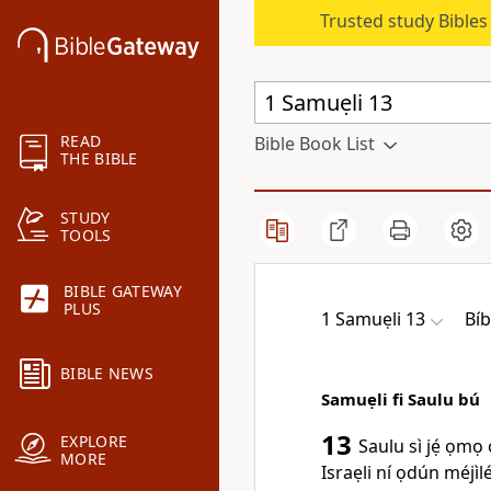
Trusted study Bible
READ
Bible Book List
THE BIBLE
STUDY
TOOLS
BIBLE GATEWAY
PLUS
1 Samuẹli 13
Bí
BIBLE NEWS
Samuẹli fi Saulu bú
13
EXPLORE
Saulu sì jẹ́ ọmọ 
MORE
Israẹli ní ọdún méjìlé