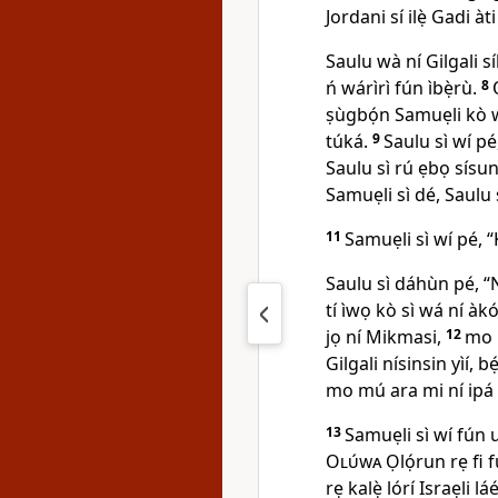
Jordani sí ilẹ̀ Gadi àti
Saulu wà ní Gilgali s
ń wárìrì fún ìbẹ̀rù.
8
ṣùgbọ́n Samuẹli kò wá
túká.
9
Saulu sì wí pé
Saulu sì rú ẹbọ sísu
Samuẹli sì dé, Saulu sì
11
Samuẹli sì wí pé, “K
Saulu sì dáhùn pé, “
tí ìwọ kò sì wá ní àkó
jọ ní Mikmasi,
12
mo r
Gilgali nísinsin yìí, b
mo mú ara mi ní ipá 
13
Samuẹli sì wí fún u
Olúwa
Ọlọ́run rẹ fi f
rẹ kalẹ̀ lórí Israẹli lá