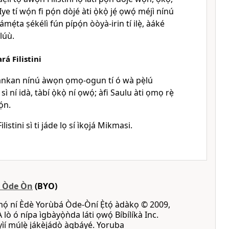
Iye tí wọ́n fi pọ́n dòjé àti ọ̀kọ̀ jẹ́ ọwọ́ méjì nínú
ámẹ́ta ṣékélì fún pípọ́n òòyà-irin tí ilẹ̀, àáké
àlúù.
á Filistini
ẹnìkankan nínú àwọn ọmọ-ogun tí ó wà pẹ̀lú
ì ní idà, tàbí ọ̀kọ̀ ní ọwọ́; àfi Saulu àti ọmọ rẹ̀
́n.
istini sì ti jáde lọ sí ìkọjá Mikmasi.
á Òde Òn
(BYO)
mọ́ ní Èdè Yorùbá Òde-Òní Ẹ̀tọ́ àdàkọ © 2009,
A lò ó nípa ìgbàyọ̀ǹda láti ọwọ́ Bíbílíkà Inc.
 yìí múlẹ̀ jákèjádò àgbáyé. Yoruba