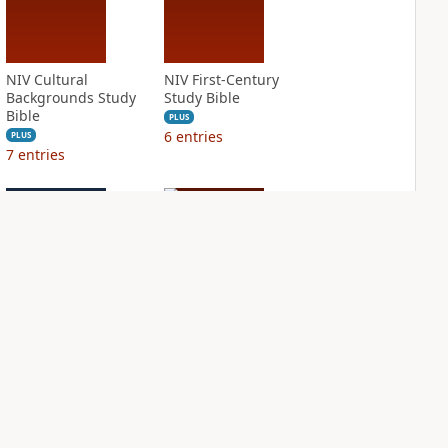
NIV Cultural
NIV First-Century
Backgrounds Study
Study Bible
Bible
PLUS
6
entries
PLUS
7
entries
NIV Grace and
NIV Jesus Bible
Truth Study Bible
PLUS
1
entry
PLUS
6
entries