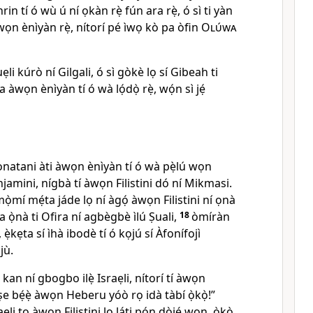
in tí ó wù ú ní ọkàn rẹ̀ fún ara rẹ̀, ó sì ti yàn
àwọn ènìyàn rẹ̀, nítorí pé ìwọ kò pa òfin
Olúwa
i kúrò ní Gilgali, ó sì gòkè lọ sí Gibeah ti
 àwọn ènìyàn tí ó wà lọ́dọ̀ rẹ̀, wọ́n sì jẹ́
Jonatani àti àwọn ènìyàn tí ó wà pẹ̀lú wọn
jamini, nígbà tí àwọn Filistini dó ní Mikmasi.
̀mí mẹ́ta jáde lọ ní àgọ́ àwọn Filistini ní ọnà
gba ọ̀nà ti Ofira ní agbègbè ìlú Ṣuali,
18
òmíràn
ẹ̀kẹta sí ìhà ibodè tí ó kọjú sí Àfonífojì
jù.
 kan ní gbogbo ilẹ̀ Israẹli, nítorí tí àwọn
ò ṣe bẹ́ẹ̀ àwọn Heberu yóò rọ idà tàbí ọ̀kọ̀!”
ẹli tọ àwọn Filistini lọ láti pọ́n dòjé wọn, ọ̀kọ̀,