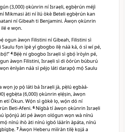
gún (3,000) ọkùnrin ní Israẹli, ẹgbẹ̀rún méjì
ẹ̀ ní Mikmasi àti ní ìlú òkè Beteli ẹgbẹ̀rún kan
Jonatani ní Gibeah ti Benjamini. Àwọn ọkùnrin
 ilé e wọn.
́ ogun àwọn Filistini ní Gibeah, Filistini sì
 Saulu fọn ìpè yí gbogbo ilẹ̀ náà ká, ó sì wí pé,
bọ́!”
4
Bẹ́ẹ̀ ni gbogbo Israẹli sì gbọ́ ìròyìn pé,
ogun àwọn Filistini, Israẹli sì di òórùn búburú
Àwọn ènìyàn náà sì péjọ láti darapọ̀ mọ́ Saulu
 wọn jọ pọ̀ láti bá Israẹli jà, pẹ̀lú ẹgbàá-
00) ẹgbẹ̀ta (6,000) ọkùnrin ẹlẹ́ṣin, àwọn
ìn etí Òkun. Wọ́n sì gòkè lọ, wọ́n dó ní
òrùn Beti-Afeni.
6
Nígbà tí àwọn ọkùnrin Israẹli
ínú ìpọ́njú àti pé àwọn ológun wọn wà nínú
amọ́ nínú ihò àti nínú igbó láàrín àpáta, nínú
 gbígbẹ.
7
Àwọn Heberu mìíràn tilẹ̀ kọjá a