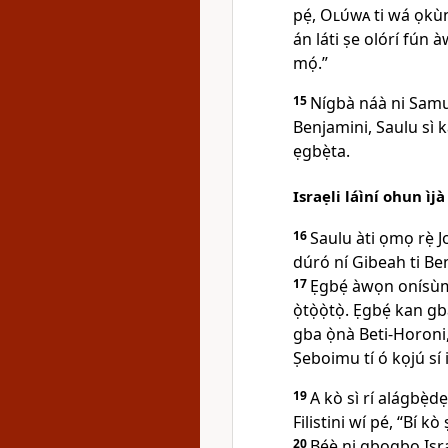
pẹ́,
Olúwa
ti wá ọkùnr
án láti ṣe olórí fún 
mọ́.”
15
Nígbà náà ni Samuẹl
Benjamini, Saulu sì ka
ẹgbẹ̀ta.
Israẹli láìní ohun ìjà
16
Saulu àti ọmọ rẹ̀ 
dúró ní Gibeah ti Ben
17
Ẹgbẹ́ àwọn onísùmọ
ọ̀tọ̀ọ̀tọ̀. Ẹgbẹ́ kan 
gba ọ̀nà Beti-Horoni, 
Ṣeboimu tí ó kọjú sí i
19
A kò sì rí alágbẹ̀dẹ
Filistini wí pé, “Bí k
20
Bẹ́ẹ̀ ni gbogbo Isra