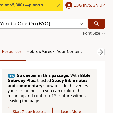
300+—plans start under $6/month.
LOG IN/SIGN UP
́ Yorùbá Òde Òn (BYO)
Font Size
Resources
Hebrew/Greek
Your Content
Go deeper in this passage.
With
Bible
PLUS
Gateway Plus
, trusted
Study Bible notes
and commentary
show beside the verses
you're reading—so you can explore the
meaning and context of Scripture without
leaving the page.
Start 7-day free trial
Learn More