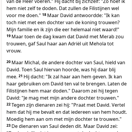
van de Heer voeren." Hij dacht bij zichzelf: "Zo hoef ik
hem niet zelf te doden. Dat zullen de Filistijnen wel
voor me doen."
18
Maar David antwoordde: "Ik kan
toch niet met een dochter van de koning trouwen?
Mijn familie en ik zijn die eer helemaal niet waard!"
19
Maar toen de dag kwam dat David met Merab zou
trouwen, gaf Saul haar aan Adriël uit Mehola tot
vrouw.
20
Maar Michal, de andere dochter van Saul, hield van
David. Toen Saul hiervan hoorde, was hij daar blij
mee.
21
Hij dacht: "Ik zal haar aan hem geven. Ik kan
haar gebruiken om David ten val te brengen. Laten de
Filistijnen hem maar doden." Daarom zei hij tegen
David: "Je mag met mijn andere dochter trouwen."
22
Tegen zijn dienaren zei hij: "Praat met David. Vertel
hem dat hij me bevalt en dat iedereen van hem houdt.
Moedig hem aan om met mijn dochter te trouwen."
23
De dienaren van Saul deden dit. Maar David zei: