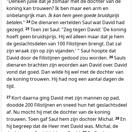
"Denken jullie dat je zomaar met de dochter van de
koning kan trouwen? Ik ben maar een arm en
onbelangrijk man.
Ik kan hem geen goede bruidsprijs
betalen.
"
24
De dienaren vertelden Saul wat David had
gezegd.
25
Toen zei Saul: "Zeg tegen David: 'De koning
hoeft geen bruidsprijs. Hij wil alleen maar dat je hem
de geslachtsdelen van 100 Filistijnen brengt. Dat zal
zijn wraak zijn op zijn vijanden.' " Saul hoopte dat
David door de Filistijnen gedood zou worden.
26
Sauls
dienaren brachten zijn woorden aan David over. David
vond dat goed. Dan wilde hij wel met de dochter van
de koning trouwen. Hij had nog een aantal dagen de
tijd.
27
Kort daarna ging David met zijn mannen op pad,
doodde 200 Filistijnen en sneed hun het geslachtsdeel
af. Nu mocht hij met de dochter van de koning
trouwen. Toen gaf Saul hem zijn dochter Michal.
28
En
hij begreep dat de Heer met David was. Michal, de