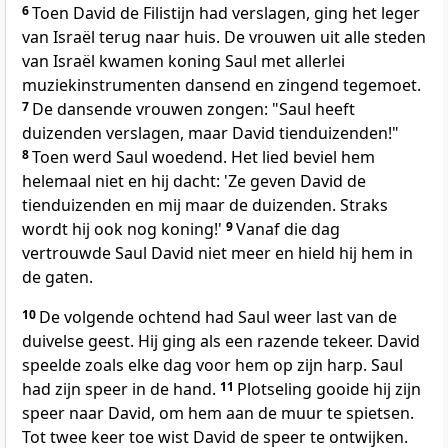
6
Toen David de Filistijn had verslagen, ging het leger
van Israël terug naar huis. De vrouwen uit alle steden
van Israël kwamen koning Saul met allerlei
muziekinstrumenten dansend en zingend tegemoet.
7
De dansende vrouwen zongen: "Saul heeft
duizenden verslagen, maar David tienduizenden!"
8
Toen werd Saul woedend. Het lied beviel hem
helemaal niet en hij dacht: 'Ze geven David de
tienduizenden en mij maar de duizenden. Straks
wordt hij ook nog koning!'
9
Vanaf die dag
vertrouwde Saul David niet meer en hield hij hem in
de gaten.
10
De volgende ochtend had Saul weer last van de
duivelse geest. Hij ging als een razende tekeer. David
speelde zoals elke dag voor hem op zijn harp. Saul
had zijn speer in de hand.
11
Plotseling gooide hij zijn
speer naar David, om hem aan de muur te spietsen.
Tot twee keer toe wist David de speer te ontwijken.