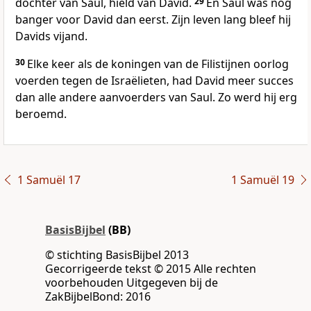
dochter van Saul, hield van David.
29
En Saul was nog
banger voor David dan eerst. Zijn leven lang bleef hij
Davids vijand.
30
Elke keer als de koningen van de Filistijnen oorlog
voerden tegen de Israëlieten, had David meer succes
dan alle andere aanvoerders van Saul. Zo werd hij erg
beroemd.
1 Samuël 17
1 Samuël 19
BasisBijbel
(BB)
© stichting BasisBijbel 2013
Gecorrigeerde tekst © 2015 Alle rechten
voorbehouden Uitgegeven bij de
ZakBijbelBond: 2016