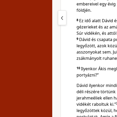
embereivel egy évig 
földjén.
8
Ez idő alatt Dávid
gézerieket és az am
Súr vidékén, és attó
9
Dávid és csapata pu
legyőzött, azok közü
asszonyokat sem. Juh
zsákmányolt ruhane
10
Ilyenkor Ákis meg
portyázni?”
Dávid ilyenkor mindi
déli részére törtünk
jerahmeéliek ellen h
vidékét raboltuk ki.”
[
legyőzöttek közül, h
portyáztak. Amíg a fi