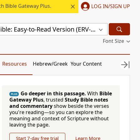
h Bible Gateway Plus.
LOG IN/SIGN UP
Hungarian Bible: Easy-to-Read Version (ERV-HU)
Font Size
Resources
Hebrew/Greek
Your Content
Go deeper in this passage.
With
Bible
PLUS
Gateway Plus
, trusted
Study Bible notes
and commentary
show beside the verses
you're reading—so you can explore the
meaning and context of Scripture without
leaving the page.
Start 7-day free trial
Learn More