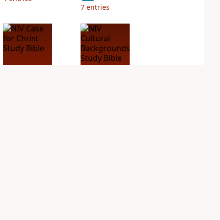
7
entries
NIV Case for Christ
NIV Cultural
Study Bible
Backgrounds Study
Bible
PLUS
5
entries
PLUS
2
entries