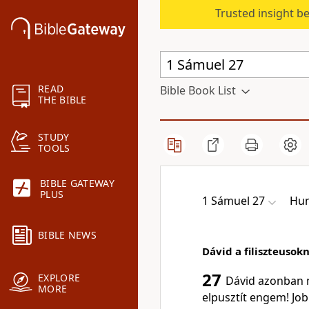
Trusted insight b
READ
Bible Book List
THE BIBLE
STUDY
TOOLS
BIBLE GATEWAY
PLUS
1 Sámuel 27
Hun
BIBLE NEWS
Dávid a filiszteuso
27
EXPLORE
Dávid azonban m
MORE
elpusztít engem! Jo