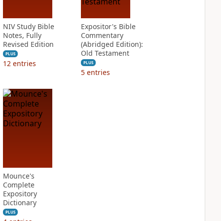
NIV Study Bible
Expositor's Bible
Notes, Fully
Commentary
Revised Edition
(Abridged Edition):
Old Testament
PLUS
12
entries
PLUS
5
entries
Mounce's
Complete
Expository
Dictionary
PLUS