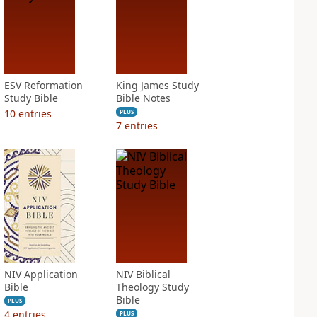
ESV Reformation
King James Study
Study Bible
Bible Notes
10
entries
PLUS
7
entries
NIV Application
NIV Biblical
Bible
Theology Study
Bible
PLUS
4
entries
PLUS