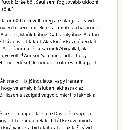
elfutok Izráelből, Saul sem fog tovább üldözni,
tőle.”
kkor 600 férfi volt, meg a családjaik. Dávid
nyien felkerekedtek, és átmentek a határon a
e, Ákishoz, Máók fiához, Gát királyához. Azután
 Dávid is ott lakott Ákis király közelében két
li Ahinóammal és a kármeli Abigaillal, aki
gye volt.
4
Amikor Saul megtudta, hogy
tt menedéket, lemondott róla, és felhagyott
 Ákisnak: „Ha jóindulattal vagy irántam,
 hogy valamelyik faluban lakhassak az
 Hiszen a szolgád vagyok, miért is laknék a
és azon a napon kijelölte Dávid és csapata
gy ott telepedjenek le. Ettől kezdve mind a
a királyainak a birtokához tartozik.
7
Dávid