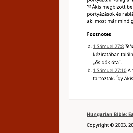
12
Ákis megbízott be
portyázások és rabl
aki most már mindig
Footnotes
1 Sámuel 27:8
Tel
kéziratában talál
„ősidők óta”.
1 Sámuel 27:10
A 
tartoztak. Így Ákis
Hungarian Bible: E
Copyright © 2003, 20