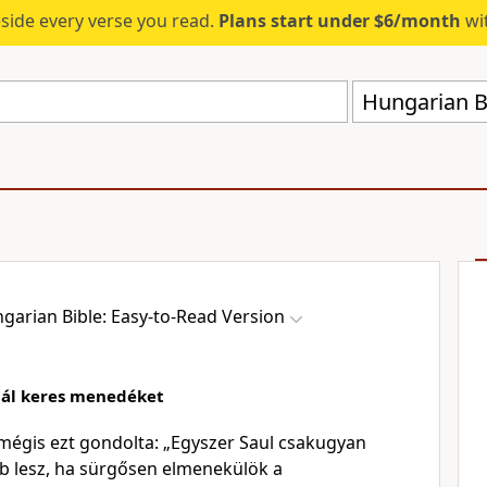
eside every verse you read.
Plans start under $6/month
wit
garian Bible: Easy-to-Read Version
knál keres menedéket
égis ezt gondolta: „Egyszer Saul csakugyan
bb lesz, ha sürgősen elmenekülök a