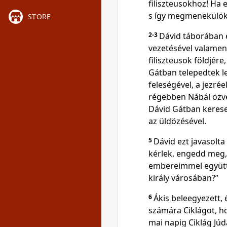
filiszteusokhoz! Ha 
s így megmenekülök 
STORE
2-3
Dávid táborában e
vezetésével valamen
filiszteusok földjér
Gátban telepedtek le.
feleségével, a jezrée
régebben Nábál özve
Dávid Gátban kerese
az üldözésével.
5
Dávid ezt javasolta
kérlek, engedd meg,
embereimmel együtt!
király városában?”
6
Ákis beleegyezett, 
számára Ciklágot, ho
mai napig Ciklág Júd