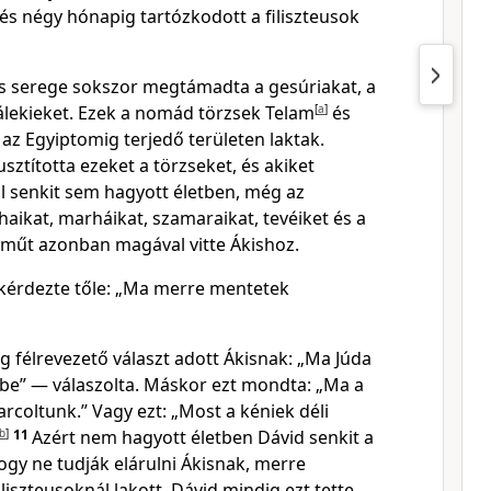
és négy hónapig tartózkodott a filiszteusok
 és serege sokszor megtámadta a gesúriakat, a
álekieket. Ezek a nomád törzsek Telam
[
a
]
és
l az Egyiptomig terjedő területen laktak.
sztította ezeket a törzseket, és akiket
l senkit sem hagyott életben, még az
aikat, marháikat, szamaraikat, tevéiket és a
műt azonban magával vitte Ákishoz.
kérdezte tőle: „Ma merre mentetek
g félrevezető választ adott Ákisnak: „Ma Júda
 be” — válaszolta. Máskor ezt mondta: „Ma a
arcoltunk.” Vagy ezt: „Most a kéniek déli
b
]
11
Azért nem hagyott életben Dávid senkit a
ogy ne tudják elárulni Ákisnak, merre
liszteusoknál lakott, Dávid mindig ezt tette.