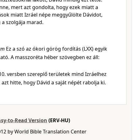
nne, mert azt gondolta, hogy ezek miatt a
ások miatt Izráel népe meggyűlölte Dávidot,
 a szolgája marad.
am
Ez a szó az ókori görög fordítás (LXX) egyik
ható. A masszoréta héber szövegben ez áll:
10. versben szereplő területek mind Izráelhez
 azt hitte, hogy Dávid a saját népét rabolja ki.
asy-to-Read Version
(ERV-HU)
12 by World Bible Translation Center