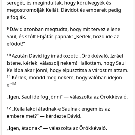
seregét, és megindultak, hogy körülvegyék és
megostromolják Keilát, Dávidot és embereit pedig
elfogják.
9
Dávid azonban megtudta, hogy mit tervez ellene
Saul, és szólt Ebjátár papnak: „Kérlek, hozd ide az
efódot!”
10
Azután Dávid így imádkozott: „Örökkévaló, Izráel
Istene, kérlek, válaszolj nekem! Hallottam, hogy Saul
Keilába akar jönni, hogy elpusztítsa a várost miattam.
11
Kérlek, mondd meg nekem, hogy valóban idejön-
e!”
[
b
]
„Igen, Saul ide fog jönni” — válaszolta az Örökkévaló.
12
„Keila lakói átadnak-e Saulnak engem és az
embereimet?” — kérdezte Dávid.
„Igen, átadnak” — válaszolta az Örökkévaló.