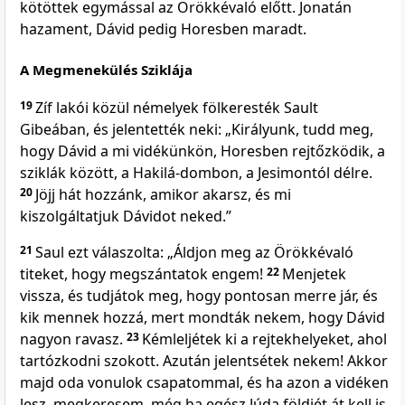
kötöttek egymással az Örökkévaló előtt. Jonatán
hazament, Dávid pedig Horesben maradt.
A Megmenekülés Sziklája
19
Zíf lakói közül némelyek fölkeresték Sault
Gibeában, és jelentették neki: „Királyunk, tudd meg,
hogy Dávid a mi vidékünkön, Horesben rejtőzködik, a
sziklák között, a Hakilá-dombon, a Jesimontól délre.
20
Jöjj hát hozzánk, amikor akarsz, és mi
kiszolgáltatjuk Dávidot neked.”
21
Saul ezt válaszolta: „Áldjon meg az Örökkévaló
titeket, hogy megszántatok engem!
22
Menjetek
vissza, és tudjátok meg, hogy pontosan merre jár, és
kik mennek hozzá, mert mondták nekem, hogy Dávid
nagyon ravasz.
23
Kémleljétek ki a rejtekhelyeket, ahol
tartózkodni szokott. Azután jelentsétek nekem! Akkor
majd oda vonulok csapatommal, és ha azon a vidéken
lesz, megkeresem, még ha egész Júda földjét át kell is