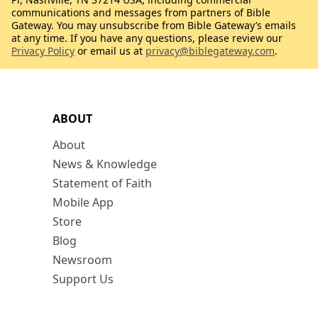
communications and messages from partners of Bible
Gateway. You may unsubscribe from Bible Gateway’s emails
at any time. If you have any questions, please review our
Privacy Policy
or email us at
privacy@biblegateway.com
.
ABOUT
About
News & Knowledge
Statement of Faith
Mobile App
Store
Blog
Newsroom
Support Us