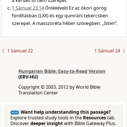
a kérdés itt nem szerepel.
1 Sámuel 23:14
Örökkévaló
Ez az ókori görög
fordításban (LXX) és egy qumráni tekercsben
szerepel. A masszoréta héber szövegben: „Isten”.
1 Sámuel 22
1 Sámuel 24
Hungarian Bible: Easy-to-Read Version
(ERV-HU)
Copyright © 2003, 2012 by World Bible
Translation Center
Want help understanding this passage?
PLUS
Explore trusted study tools in the
Resources
tab.
Discover
deeper insight
with Bible Gateway Plus.