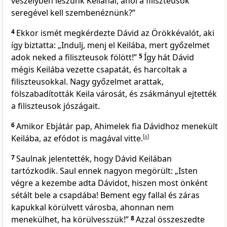
veszélyben leszünk Keilánál, ahol a filiszteusok
seregével kell szembenéznünk?”
4
Ekkor ismét megkérdezte Dávid az Örökkévalót, aki
így biztatta: „Indulj, menj el Keilába, mert győzelmet
adok neked a filiszteusok fölött!”
5
Így hát Dávid
mégis Keilába vezette csapatát, és harcoltak a
filiszteusokkal. Nagy győzelmet arattak,
fölszabadították Keila városát, és zsákmányul ejtették
a filiszteusok jószágait.
6
Amikor Ebjátár pap, Ahimelek fia Dávidhoz menekült
Keilába, az efódot is magával vitte.
[
a
]
7
Saulnak jelentették, hogy Dávid Keilában
tartózkodik. Saul ennek nagyon megörült: „Isten
végre a kezembe adta Dávidot, hiszen most önként
sétált bele a csapdába! Bement egy fallal és záras
kapukkal körülvett városba, ahonnan nem
menekülhet, ha körülvesszük!”
8
Azzal összeszedte