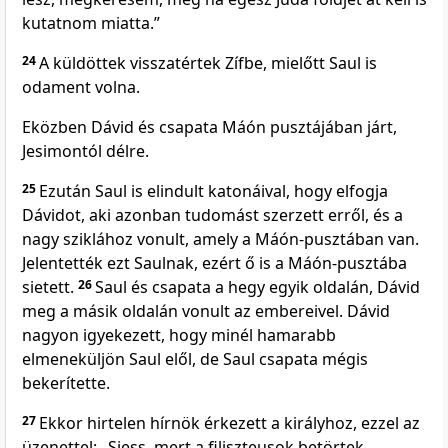
kutatnom miatta.”
24
A küldöttek visszatértek Zífbe, mielőtt Saul is
odament volna.
Eközben Dávid és csapata Máón pusztájában járt,
Jesimontól délre.
25
Ezután Saul is elindult katonáival, hogy elfogja
Dávidot, aki azonban tudomást szerzett erről, és a
nagy sziklához vonult, amely a Máón-pusztában van.
Jelentették ezt Saulnak, ezért ő is a Máón-pusztába
sietett.
26
Saul és csapata a hegy egyik oldalán, Dávid
meg a másik oldalán vonult az embereivel. Dávid
nagyon igyekezett, hogy minél hamarabb
elmeneküljön Saul elől, de Saul csapata mégis
bekerítette.
27
Ekkor hirtelen hírnök érkezett a királyhoz, ezzel az
üzenettel: „Siess, mert a filiszteusok betörtek