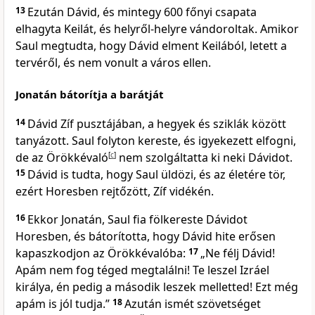
13
Ezután Dávid, és mintegy 600 főnyi csapata
elhagyta Keilát, és helyről-helyre vándoroltak. Amikor
Saul megtudta, hogy Dávid elment Keilából, letett a
tervéről, és nem vonult a város ellen.
Jonatán bátorítja a barátját
14
Dávid Zíf pusztájában, a hegyek és sziklák között
tanyázott. Saul folyton kereste, és igyekezett elfogni,
de az Örökkévaló
[
c
]
nem szolgáltatta ki neki Dávidot.
15
Dávid is tudta, hogy Saul üldözi, és az életére tör,
ezért Horesben rejtőzött, Zíf vidékén.
16
Ekkor Jonatán, Saul fia fölkereste Dávidot
Horesben, és bátorította, hogy Dávid hite erősen
kapaszkodjon az Örökkévalóba:
17
„Ne félj Dávid!
Apám nem fog téged megtalálni! Te leszel Izráel
királya, én pedig a második leszek melletted! Ezt még
apám is jól tudja.”
18
Azután ismét szövetséget