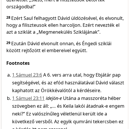
országodba!”
28
Ezért Saul felhagyott Dávid üldözésével, és elvonult,
hogy a filiszteusok ellen harcoljon. Ezért nevezték el
azt a sziklát a „Megmenekülés Sziklájának”.
29
Ezután Dávid elvonult onnan, és Éngedi sziklái
között rejtőzött el embereivel együtt.
Footnotes
1 Sámuel 23:6
A 6. vers arra utal, hogy Ebjátár pap
segítségével, és az efód használatával Dávid választ
kaphatott az Örökkévalótól a kérdéseire.
1 Sámuel 23:11
idejön-e
Utána a masszoréta héber
szövegben ez áll: „… és Keila lakói átadnak-e engem
neki?” Ez valószínűleg véletlenül került ide a
következő versből. Az egyik qumráni tekercsben ez