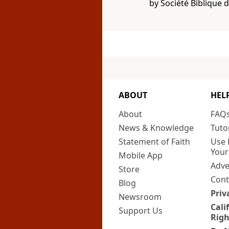
by Société Biblique 
ABOUT
HEL
About
FAQ
News & Knowledge
Tuto
Statement of Faith
Use 
Your
Mobile App
Adve
Store
Cont
Blog
Priv
Newsroom
Cali
Support Us
Righ