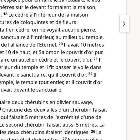
mètres sur le devant formaient la maison,
e.
18
Le cèdre à l'intérieur de la maison
tures de coloquintes et de fleurs
tait en cèdre, on ne voyait aucune pierre.
sanctuaire à l'intérieur, au milieu du temple,
de l'alliance de l'Eternel.
20
Il avait 10 mètres
et 10 de haut, et Salomon le couvrit d'or pur.
uaire un autel en cèdre et le couvrit d'or.
21
Il
érieur du temple et il fit passer le voile dans
evant le sanctuaire, qu'il couvrit d'or.
22
Il
emple, le temple tout entier, et il couvrit d'or
rouvait devant le sanctuaire.
ctuaire deux chérubins en olivier sauvage,
4
Chacune des deux ailes d'un chérubin faisait
qui faisait 5 mètres de l'extrémité d'une de
Le second chérubin faisait aussi 5 mètres. La
des deux chérubins étaient identiques.
26
La
es deux était de 5 mètres.
27
Salomon plaça