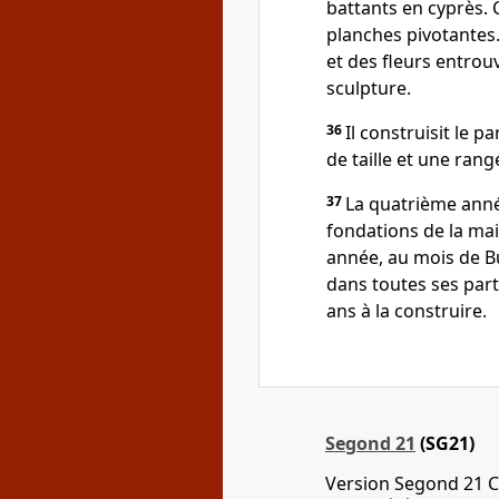
battants en cyprès.
planches pivotantes
et des fleurs entrouve
sculpture.
36
Il construisit le p
de taille et une ran
37
La quatrième anné
fondations de la mai
année, au mois de Bul
dans toutes ses partie
ans à la construire.
Segond 21
(SG21)
Version Segond 21 C