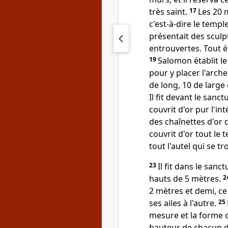
très saint.
17
Les 20 
c'est-à-dire le templ
présentait des sculp
entrouvertes. Tout é
19
Salomon établit le 
pour y placer l'arche 
de long, 10 de large 
Il fit devant le sanct
couvrit d'or pur l'int
des chaînettes d'or d
couvrit d'or tout le t
tout l'autel qui se t
23
Il fit dans le san
hauts de 5 mètres.
2
2 mètres et demi, ce 
ses ailes à l'autre.
25
mesure et la forme 
hauteur de chacun d