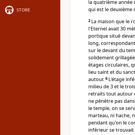
la quatrième année d
qui est le deuxième 
STORE
2
La maison que le r
l'Eternel avait 30 mè
portique situé devan
long, correspondant 
sur le devant du te
solidement grillagé
étages circulaires, q
lieu saint et du sanc
autour.
6
L'étage infé
milieu de 3 et le tro
retraits tout autour 
ne pénètre pas dans
le temple, on se serv
marteau, ni hache, n
pendant qu'on le con
inférieur se trouvait