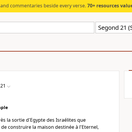
s and commentaries beside every verse.
70+ resources valued at $5,
Segond 21 (
 21
mple
ès la sortie d'Egypte des Israélites que
 construire la maison destinée à l'Eternel,