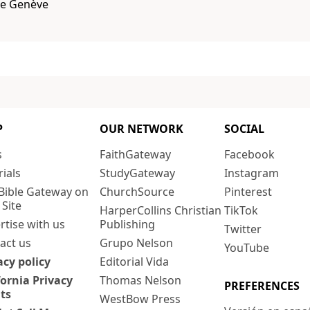
de Genève
P
OUR NETWORK
SOCIAL
s
FaithGateway
Facebook
rials
StudyGateway
Instagram
Bible Gateway on
ChurchSource
Pinterest
 Site
HarperCollins Christian
TikTok
rtise with us
Publishing
Twitter
act us
Grupo Nelson
YouTube
acy policy
Editorial Vida
fornia Privacy
Thomas Nelson
PREFERENCES
ts
WestBow Press