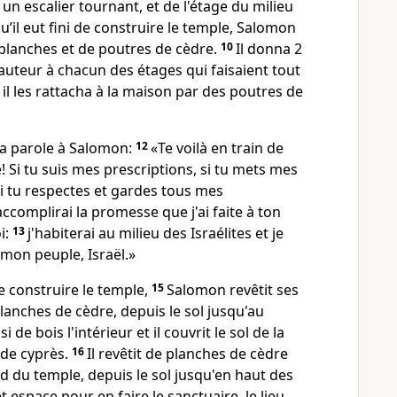
 un escalier tournant, et de l'étage du milieu
u’il eut fini de construire le temple, Salomon
e planches et de poutres de cèdre.
10
Il donna 2
uteur à chacun des étages qui faisaient tout
 il les rattacha à la maison par des poutres de
la parole à Salomon:
12
«Te voilà en train de
! Si tu suis mes prescriptions, si tu mets mes
si tu respectes et gardes tous mes
omplirai la promesse que j'ai faite à ton
i:
13
j'habiterai au milieu des Israélites et je
mon peuple, Israël.»
de construire le temple,
15
Salomon revêtit ses
lanches de cèdre, depuis le sol jusqu'au
si de bois l'intérieur et il couvrit le sol de la
de cyprès.
16
Il revêtit de planches de cèdre
d du temple, depuis le sol jusqu'en haut des
et espace pour en faire le sanctuaire, le lieu