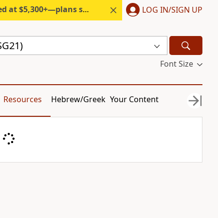
300+—plans start under $6/month.
LOG IN/SIGN UP
SG21)
Font Size
Resources
Hebrew/Greek
Your Content