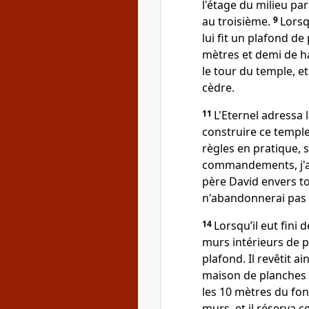
l'étage du milieu par
au troisième.
9
Lorsq
lui fit un plafond d
mètres et demi de ha
le tour du temple, et
cèdre.
11
L'Eternel adressa 
construire ce temple
règles en pratique, 
commandements, j'acc
père David envers to
n'abandonnerai pas 
14
Lorsqu’il eut fini 
murs intérieurs de p
plafond. Il revêtit ain
maison de planches 
les 10 mètres du fon
murs, et il réserva c