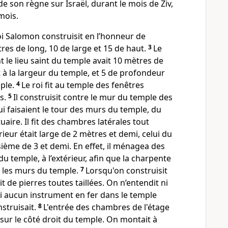
e son règne sur Israël, durant le mois de Ziv,
mois.
oi Salomon construisit en l’honneur de
tres de long, 10 de large et 15 de haut.
3
Le
t le lieu saint du temple avait 10 mètres de
à la largeur du temple, et 5 de profondeur
mple.
4
Le roi fit au temple des fenêtres
es.
5
Il construisit contre le mur du temple des
ui faisaient le tour des murs du temple, du
tuaire. Il fit des chambres latérales tout
rieur était large de 2 mètres et demi, celui du
isième de 3 et demi. En effet, il ménagea des
du temple, à l’extérieur, afin que la charpente
 les murs du temple.
7
Lorsqu'on construisit
it de pierres toutes taillées. On n’entendit ni
i aucun instrument en fer dans le temple
struisait.
8
L'entrée des chambres de l'étage
 sur le côté droit du temple. On montait à