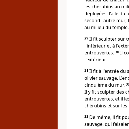
les chérubins au mili
déployées: l'aile du 
second l'autre mur; 
au milieu du temple
29
Il fit sculpter sur
l'intérieur et à l'ex
entrouvertes.
30
Il c
l'extérieur.
31
Il fit à l'entrée d
olivier sauvage. L'e
cinquième du mur.
3
Il y fit sculpter des
entrouvertes, et il le
chérubins et sur les
33
De même, il fit po
sauvage, qui faisaie