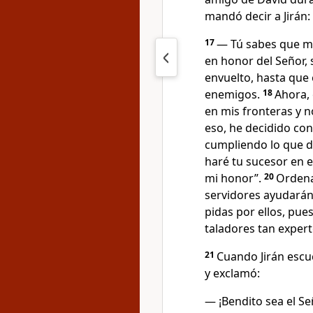
mandó decir a Jirán:
17
— Tú sabes que m
en honor del Señor, 
envuelto, hasta que 
enemigos.
18
Ahora, 
en mis fronteras y 
eso, he decidido con
cumpliendo lo que di
haré tu sucesor en 
mi honor”.
20
Ordena
servidores ayudarán 
pidas por ellos, pu
taladores tan expert
21
Cuando Jirán escu
y exclamó:
— ¡Bendito sea el Se