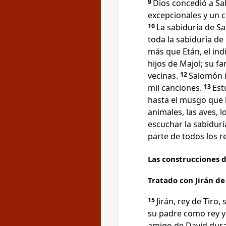
9
Dios concedió a Sa
excepcionales y un 
10
La sabiduría de Sa
toda la sabiduría de
más que Etán, el ind
hijos de Majol; su f
vecinas.
12
Salomón i
mil canciones.
13
Est
hasta el musgo que b
animales, las aves, lo
escuchar la sabidur
parte de todos los re
Las construcciones 
Tratado con Jirán de 
15
Jirán, rey de Tiro
su padre como rey y 
amigo de David dura