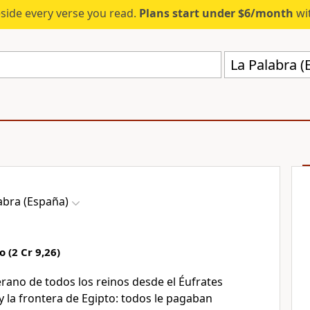
eside every verse you read.
Plans start under $6/month
wit
La Palabra (
abra (España)
 (2 Cr 9,26)
ano de todos los reinos desde el Éufrates
o y la frontera de Egipto: todos le pagaban