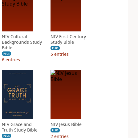
NIV Cultural
NIV First-Century
Backgrounds Study
Study Bible
Bible
PLUS
5
entries
PLUS
6
entries
NIV Grace and
NIV Jesus Bible
Truth Study Bible
PLUS
2
entries
PLUS