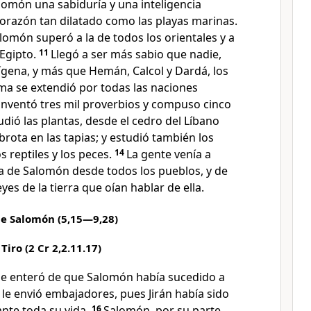
lomón una sabiduría y una inteligencia
corazón tan dilatado como las playas marinas.
lomón superó a la de todos los orientales y a
 Egipto.
11
Llegó a ser más sabio que nadie,
ígena, y más que Hemán, Calcol y Dardá, los
ama se extendió por todas las naciones
nventó tres mil proverbios y compuso cinco
udió las plantas, desde el cedro del Líbano
rota en las tapias; y estudió también los
s reptiles y los peces.
14
La gente venía a
ía de Salomón desde todos los pueblos, y de
yes de la tierra que oían hablar de ella.
de Salomón (5,15—9,28)
Tiro (2 Cr 2,2.11.17)
, se enteró de que Salomón había sucedido a
le envió embajadores, pues Jirán había sido
nte toda su vida.
16
Salomón, por su parte,