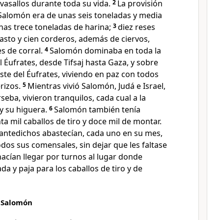
 vasallos durante toda su vida.
2
La provisión
 Salomón era de unas seis toneladas y media
unas trece toneladas de harina;
3
diez reses
asto y cien corderos, además de ciervos,
s de corral.
4
Salomón dominaba en toda la
l Éufrates, desde Tifsaj hasta Gaza, y sobre
este del Éufrates, viviendo en paz con todos
rizos.
5
Mientras vivió Salomón, Judá e Israel,
eba, vivieron tranquilos, cada cual a la
y su higuera.
6
Salomón también tenía
a mil caballos de tiro y doce mil de montar.
antedichos abastecían, cada uno en su mes,
odos sus comensales, sin dejar que les faltase
acían llegar por turnos al lugar donde
ada y paja para los caballos de tiro y de
e Salomón