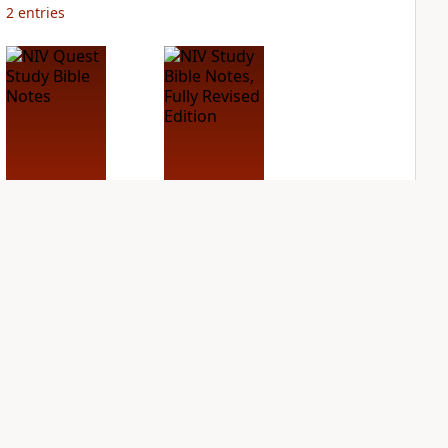
2
entries
NIV Quest Study
NIV Study Bible
Bible Notes
Notes, Fully
Revised Edition
PLUS
4
entries
PLUS
14
entries