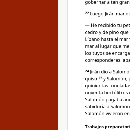
gobernar a tan gran
22
Luego Jirán mandó
— He recibido tu pet
cedro y de pino que 
Líbano hasta el mar 
mar al lugar que me 
los tuyos se encarga
corresponderás, aba
24
Jirán dio a Salom
quiso
25
y Salomón, p
quinientas toneladas
noventa hectólitros 
Salomón pagaba anu
sabiduría a Salomón,
Salomón vivieron en
Trabajos preparator