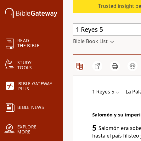
Trusted insight b
READ
Bible Book List
THE BIBLE
STUDY
TOOLS
BIBLE GATEWAY
PLUS
1 Reyes 5
La Pal
BIBLE NEWS
Salomón y su imperio
5
EXPLORE
Salomón era sober
MORE
hasta el país filiste