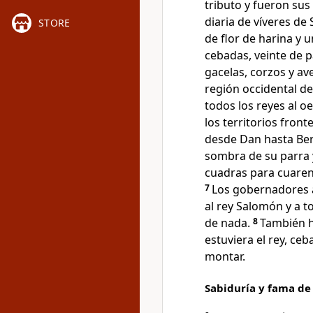
tributo y fueron sus
diaria de víveres de
STORE
de flor de harina y 
cebadas, veinte de p
gacelas, corzos y ave
región occidental de
todos los reyes al o
los territorios fronte
desde Dan hasta Bers
sombra de su parra 
cuadras para cuarent
7
Los gobernadores 
al rey Salomón y a t
de nada.
8
También h
estuviera el rey, ceb
montar.
Sabiduría y fama d