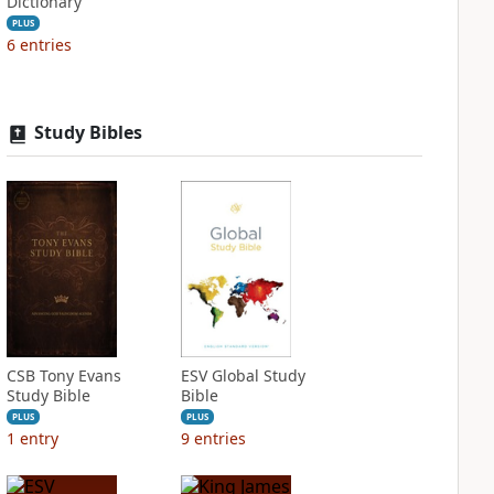
Dictionary
PLUS
6
entries
Study Bibles
CSB Tony Evans
ESV Global Study
Study Bible
Bible
PLUS
PLUS
1
entry
9
entries