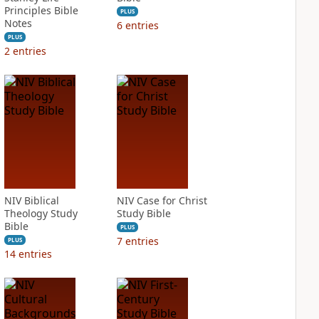
Principles Bible
PLUS
Notes
6
entries
PLUS
2
entries
NIV Biblical
NIV Case for Christ
Theology Study
Study Bible
Bible
PLUS
7
entries
PLUS
14
entries