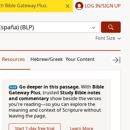
h Bible Gateway Plus.
LOG IN/SIGN UP
España) (BLP)
Font Size
Resources
Hebrew/Greek
Your Content
Go deeper in this passage.
With
Bible
PLUS
Gateway Plus
, trusted
Study Bible notes
and commentary
show beside the verses
you're reading—so you can explore the
meaning and context of Scripture without
leaving the page.
Start 7-day free trial
Learn More