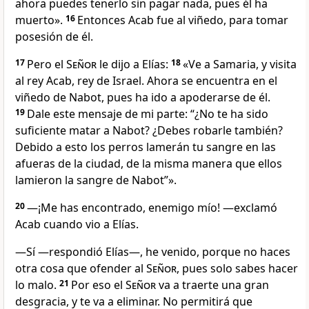
ahora puedes tenerlo sin pagar nada, pues él ha
muerto».
16
Entonces Acab fue al viñedo, para tomar
posesión de él.
17
Pero el
Señor
le dijo a Elías:
18
«Ve a Samaria, y visita
al rey Acab, rey de Israel. Ahora se encuentra en el
viñedo de Nabot, pues ha ido a apoderarse de él.
19
Dale este mensaje de mi parte: “¿No te ha sido
suficiente matar a Nabot? ¿Debes robarle también?
Debido a esto los perros lamerán tu sangre en las
afueras de la ciudad, de la misma manera que ellos
lamieron la sangre de Nabot”».
20
―¡Me has encontrado, enemigo mío! —exclamó
Acab cuando vio a Elías.
―Sí —respondió Elías—, he venido, porque no haces
otra cosa que ofender al
Señor
, pues solo sabes hacer
lo malo.
21
Por eso el
Señor
va a traerte una gran
desgracia, y te va a eliminar. No permitirá que