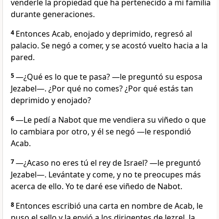
venderle la propiedad que ha pertenecido a mi familia
durante generaciones.
4
Entonces Acab, enojado y deprimido, regresó al
palacio. Se negó a comer, y se acostó vuelto hacia a la
pared.
5
―¿Qué es lo que te pasa? —le preguntó su esposa
Jezabel—. ¿Por qué no comes? ¿Por qué estás tan
deprimido y enojado?
6
―Le pedí a Nabot que me vendiera su viñedo o que
lo cambiara por otro, y él se negó —le respondió
Acab.
7
―¿Acaso no eres tú el rey de Israel? —le preguntó
Jezabel—. Levántate y come, y no te preocupes más
acerca de ello. Yo te daré ese viñedo de Nabot.
8
Entonces escribió una carta en nombre de Acab, le
puso el sello y la envió a los dirigentes de Jezrel, la