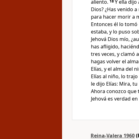
aliento.
18
Y ella dij
Dios? ¿Has venido a 
para hacer morir a m
Entonces él lo tomó 
estaba, y lo puso so
Jehová Dios mío, ¿a
has afligido, haciénd
tres veces, y clamó 
hagas volver el alma 
Elías, y el alma del ni
Elías al niño, lo traj
le dijo Elías: Mira, tu 
Ahora conozco que tú
Jehová es verdad en 
Reina-Valera 1960
(