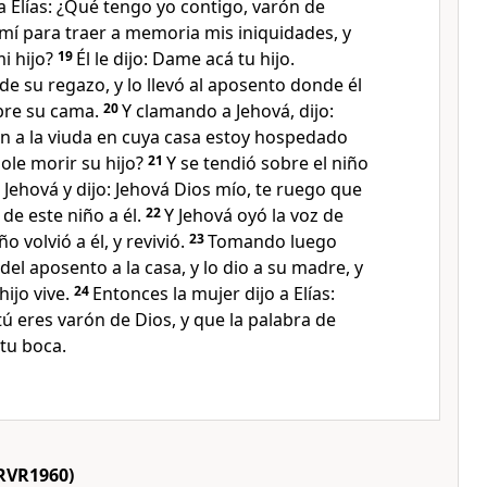
o a Elías: ¿Qué tengo yo contigo, varón de
mí para traer a memoria mis iniquidades, y
i hijo?
19
Él le dijo: Dame acá tu hijo.
de su regazo, y lo llevó al aposento donde él
bre su cama.
20
Y clamando a Jehová, dijo:
un a la viuda en cuya casa estoy hospedado
ole morir su hijo?
21
Y se tendió sobre el niño
a Jehová y dijo: Jehová Dios mío, te ruego que
de este niño a él.
22
Y Jehová oyó la voz de
ño volvió a él, y revivió.
23
Tomando luego
o del aposento a la casa, y lo dio a su madre, y
hijo vive.
24
Entonces la mujer dijo a Elías:
 eres varón de Dios, y que la palabra de
tu boca.
RVR1960)