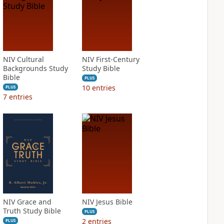
NIV Cultural
NIV First-Century
Backgrounds Study
Study Bible
Bible
PLUS
10
entries
PLUS
7
entries
NIV Grace and
NIV Jesus Bible
Truth Study Bible
PLUS
2
entries
PLUS