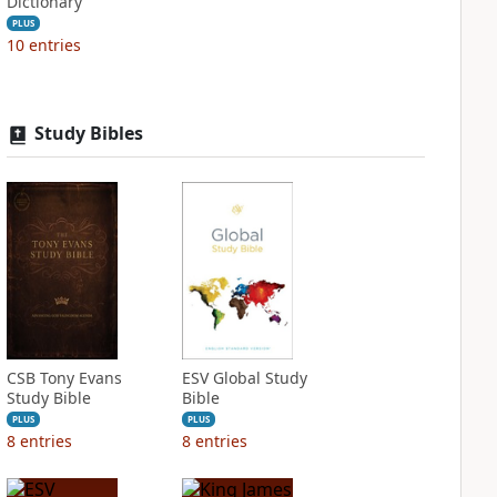
Dictionary
PLUS
10
entries
Study Bibles
CSB Tony Evans
ESV Global Study
Study Bible
Bible
PLUS
PLUS
8
entries
8
entries