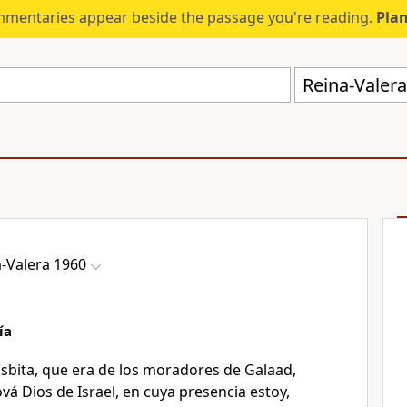
mmentaries appear beside the passage you're reading.
Plan
Reina-Valer
-Valera 1960
ía
tisbita, que era de los moradores de Galaad,
ová Dios de Israel, en cuya presencia estoy,