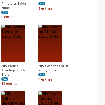
Principles Bible
PLUS
Notes
8
entries
PLUS
9
entries
NIV Biblical
NIV Case for Christ
Theology Study
Study Bible
Bible
PLUS
4
entries
PLUS
18
entries