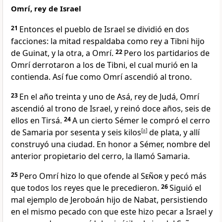
Omrí, rey de Israel
21
Entonces el pueblo de Israel se dividió en dos
facciones: la mitad respaldaba como rey a Tibni hijo
de Guinat, y la otra, a Omrí.
22
Pero los partidarios de
Omrí derrotaron a los de Tibni, el cual murió en la
contienda. Así fue como Omrí ascendió al trono.
23
En el año treinta y uno de Asá, rey de Judá, Omrí
ascendió al trono de Israel, y reinó doce años, seis de
ellos en Tirsá.
24
A un cierto Sémer le compró el cerro
de Samaria por sesenta y seis kilos
[
a
]
de plata, y allí
construyó una ciudad. En honor a Sémer, nombre del
anterior propietario del cerro, la llamó Samaria.
25
Pero Omrí hizo lo que ofende al
Señor
y pecó más
que todos los reyes que le precedieron.
26
Siguió el
mal ejemplo de Jeroboán hijo de Nabat, persistiendo
en el mismo pecado con que este hizo pecar a Israel y