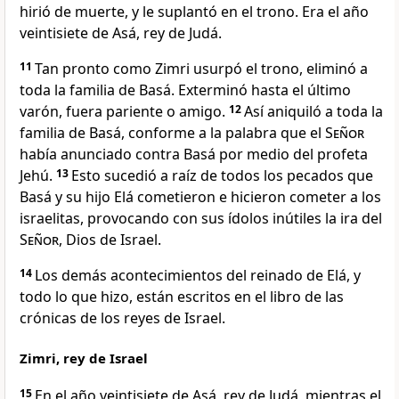
hirió de muerte, y le suplantó en el trono. Era el año
veintisiete de Asá, rey de Judá.
11
Tan pronto como Zimri usurpó el trono, eliminó a
toda la familia de Basá. Exterminó hasta el último
varón, fuera pariente o amigo.
12
Así aniquiló a toda la
familia de Basá, conforme a la palabra que el
Señor
había anunciado contra Basá por medio del profeta
Jehú.
13
Esto sucedió a raíz de todos los pecados que
Basá y su hijo Elá cometieron e hicieron cometer a los
israelitas, provocando con sus ídolos inútiles la ira del
Señor
, Dios de Israel.
14
Los demás acontecimientos del reinado de Elá, y
todo lo que hizo, están escritos en el libro de las
crónicas de los reyes de Israel.
Zimri, rey de Israel
15
En el año veintisiete de Asá, rey de Judá, mientras el