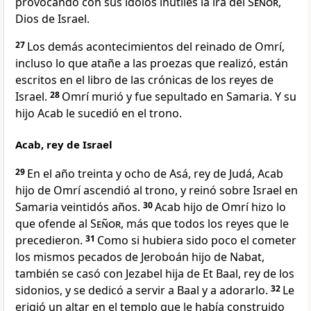
provocando con sus ídolos inútiles la ira del
Señor
,
Dios de Israel.
27
Los demás acontecimientos del reinado de Omrí,
incluso lo que atañe a las proezas que realizó, están
escritos en el libro de las crónicas de los reyes de
Israel.
28
Omrí murió y fue sepultado en Samaria. Y su
hijo Acab le sucedió en el trono.
Acab, rey de Israel
29
En el año treinta y ocho de Asá, rey de Judá, Acab
hijo de Omrí ascendió al trono, y reinó sobre Israel en
Samaria veintidós años.
30
Acab hijo de Omrí hizo lo
que ofende al
Señor
, más que todos los reyes que le
precedieron.
31
Como si hubiera sido poco el cometer
los mismos pecados de Jeroboán hijo de Nabat,
también se casó con Jezabel hija de Et Baal, rey de los
sidonios, y se dedicó a servir a Baal y a adorarlo.
32
Le
erigió un altar en el templo que le había construido