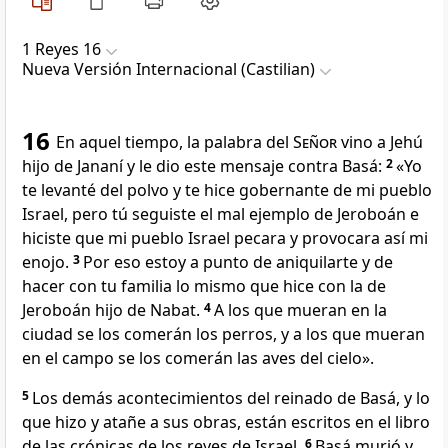
1 Reyes 16
Nueva Versión Internacional (Castilian)
16
En aquel tiempo, la palabra del
Señor
vino a Jehú
hijo de Jananí y le dio este mensaje contra Basá:
2
«Yo
te levanté del polvo y te hice gobernante de mi pueblo
Israel, pero tú seguiste el mal ejemplo de Jeroboán e
hiciste que mi pueblo Israel pecara y provocara así mi
enojo.
3
Por eso estoy a punto de aniquilarte y de
hacer con tu familia lo mismo que hice con la de
Jeroboán hijo de Nabat.
4
A los que mueran en la
ciudad se los comerán los perros, y a los que mueran
en el campo se los comerán las aves del cielo».
5
Los demás acontecimientos del reinado de Basá, y lo
que hizo y atañe a sus obras, están escritos en el libro
de las crónicas de los reyes de Israel.
6
Basá murió y