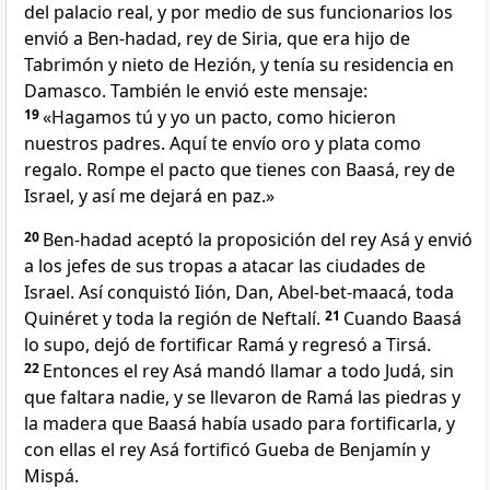
del palacio real, y por medio de sus funcionarios los
envió a Ben-hadad, rey de Siria, que era hijo de
Tabrimón y nieto de Hezión, y tenía su residencia en
Damasco. También le envió este mensaje:
19
«Hagamos tú y yo un pacto, como hicieron
nuestros padres. Aquí te envío oro y plata como
regalo. Rompe el pacto que tienes con Baasá, rey de
Israel, y así me dejará en paz.»
20
Ben-hadad aceptó la proposición del rey Asá y envió
a los jefes de sus tropas a atacar las ciudades de
Israel. Así conquistó Iión, Dan, Abel-bet-maacá, toda
Quinéret y toda la región de Neftalí.
21
Cuando Baasá
lo supo, dejó de fortificar Ramá y regresó a Tirsá.
22
Entonces el rey Asá mandó llamar a todo Judá, sin
que faltara nadie, y se llevaron de Ramá las piedras y
la madera que Baasá había usado para fortificarla, y
con ellas el rey Asá fortificó Gueba de Benjamín y
Mispá.