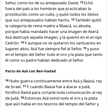
Señor, como los de su antepasado David.
12
Echó
fuera del país a los hombres que practicaban la
prostitución como un culto, y quitó todos los ídolos
que sus antepasados habían hecho.
13
También quitó
la categoría de reina madre a Maacá, su abuela,
porque había mandado hacer una imagen de Aserá.
Asá destruyó aquella imagen, y la quemó en el arroyo
Cedrón.
14
Y aunque no se quitaron los santuarios en
lugares altos, Asá fue siempre fiel al Señor,
15
y puso
en el templo del Señor todo el oro y la plata que tanto
él como su padre habían dedicado al Señor.
Pacto de Asá con Ben-hadad
16
Hubo guerra continuamente entre Asá y Baasá, rey
de Israel.
17
Y cuando Baasá fue a atacar a Judá,
fortificó Ramá para cortarle toda comunicación al rey
de Judá.
18
Entonces Asá tomó todo el oro y la plata
que aún había en los tesoros del templo del Señor y