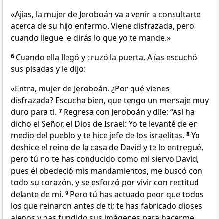
«Ajías, la mujer de Jeroboán va a venir a consultarte
acerca de su hijo enfermo. Viene disfrazada, pero
cuando llegue le dirás lo que yo te mande.»
6
Cuando ella llegó y cruzó la puerta, Ajías escuchó
sus pisadas y le dijo:
«Entra, mujer de Jeroboán. ¿Por qué vienes
disfrazada? Escucha bien, que tengo un mensaje muy
duro para ti.
7
Regresa con Jeroboán y dile: “Así ha
dicho el Señor, el Dios de Israel: Yo te levanté de en
medio del pueblo y te hice jefe de los israelitas.
8
Yo
deshice el reino de la casa de David y te lo entregué,
pero tú no te has conducido como mi siervo David,
pues él obedeció mis mandamientos, me buscó con
todo su corazón, y se esforzó por vivir con rectitud
delante de mí.
9
Pero tú has actuado peor que todos
los que reinaron antes de ti; te has fabricado dioses
ajenos y has fundido sus imágenes para hacerme