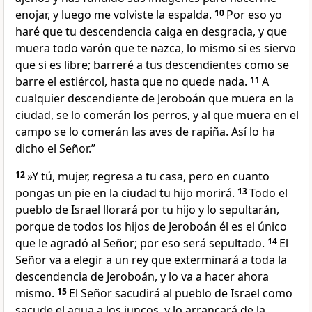
enojar, y luego me volviste la espalda.
10
Por eso yo
haré que tu descendencia caiga en desgracia, y que
muera todo varón que te nazca, lo mismo si es siervo
que si es libre; barreré a tus descendientes como se
barre el estiércol, hasta que no quede nada.
11
A
cualquier descendiente de Jeroboán que muera en la
ciudad, se lo comerán los perros, y al que muera en el
campo se lo comerán las aves de rapiña. Así lo ha
dicho el Señor.”
12
»Y tú, mujer, regresa a tu casa, pero en cuanto
pongas un pie en la ciudad tu hijo morirá.
13
Todo el
pueblo de Israel llorará por tu hijo y lo sepultarán,
porque de todos los hijos de Jeroboán él es el único
que le agradó al Señor; por eso será sepultado.
14
El
Señor va a elegir a un rey que exterminará a toda la
descendencia de Jeroboán, y lo va a hacer ahora
mismo.
15
El Señor sacudirá al pueblo de Israel como
sacude el agua a los juncos, y lo arrancará de la