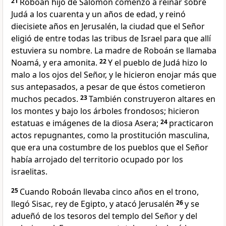
21
Roboán hijo de Salomón comenzó a reinar sobre
Judá a los cuarenta y un años de edad, y reinó
diecisiete años en Jerusalén, la ciudad que el Señor
eligió de entre todas las tribus de Israel para que allí
estuviera su nombre. La madre de Roboán se llamaba
Noamá, y era amonita.
22
Y el pueblo de Judá hizo lo
malo a los ojos del Señor, y le hicieron enojar más que
sus antepasados, a pesar de que éstos cometieron
muchos pecados.
23
También construyeron altares en
los montes y bajo los árboles frondosos;
hicieron
estatuas e imágenes de la diosa Asera;
24
practicaron
actos repugnantes, como la prostitución
masculina,
que era una costumbre de los pueblos que el Señor
había arrojado del territorio ocupado por los
israelitas.
25
Cuando Roboán llevaba cinco años en el trono,
llegó Sisac, rey de Egipto, y atacó Jerusalén
26
y se
adueñó de los tesoros del templo del Señor y del