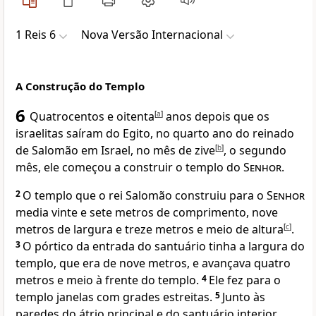
1 Reis 6
Nova Versão Internacional
A Construção do Templo
6
Quatrocentos e oitenta
[
a
]
anos depois que os
israelitas saíram do Egito, no quarto ano do reinado
de Salomão em Israel, no mês de zive
[
b
]
, o segundo
mês, ele começou a construir o templo do
Senhor
.
2
O templo que o rei Salomão construiu para o
Senhor
media vinte e sete metros de comprimento, nove
metros de largura e treze metros e meio de altura
[
c
]
.
3
O pórtico da entrada do santuário tinha a largura do
templo, que era de nove metros, e avançava quatro
metros e meio à frente do templo.
4
Ele fez para o
templo janelas com grades estreitas.
5
Junto às
paredes do átrio principal e do santuário interior,