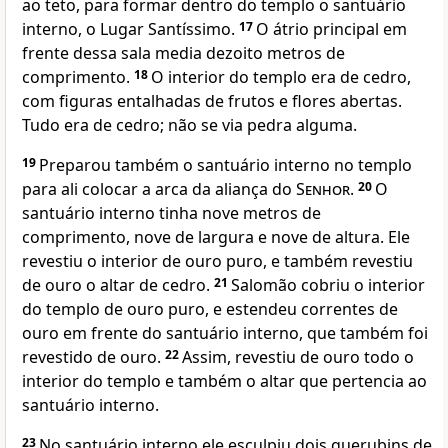
ao teto, para formar dentro do templo o santuário
interno, o Lugar Santíssimo.
17
O átrio principal em
frente dessa sala media dezoito metros de
comprimento.
18
O interior do templo era de cedro,
com figuras entalhadas de frutos e flores abertas.
Tudo era de cedro; não se via pedra alguma.
19
Preparou também o santuário interno no templo
para ali colocar a arca da aliança do
Senhor
.
20
O
santuário interno tinha nove metros de
comprimento, nove de largura e nove de altura. Ele
revestiu o interior de ouro puro, e também revestiu
de ouro o altar de cedro.
21
Salomão cobriu o interior
do templo de ouro puro, e estendeu correntes de
ouro em frente do santuário interno, que também foi
revestido de ouro.
22
Assim, revestiu de ouro todo o
interior do templo e também o altar que pertencia ao
santuário interno.
23
No santuário interno ele esculpiu dois querubins de