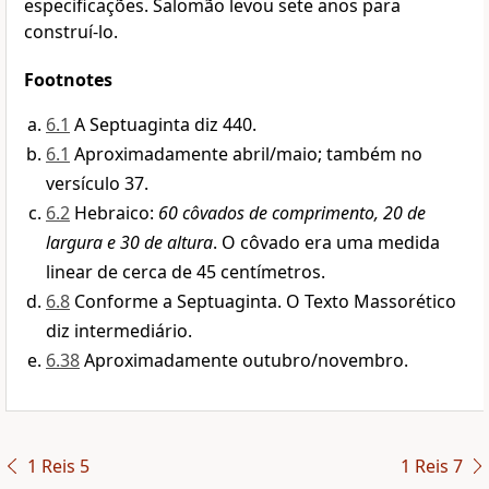
especificações. Salomão levou sete anos para
construí-lo.
Footnotes
6.1
A Septuaginta diz 440.
6.1
Aproximadamente abril/maio; também no
versículo 37.
6.2
Hebraico:
60 côvados de comprimento, 20 de
largura e 30 de altura
. O côvado era uma medida
linear de cerca de 45 centímetros.
6.8
Conforme a Septuaginta. O Texto Massorético
diz intermediário.
6.38
Aproximadamente outubro/novembro.
1 Reis 5
1 Reis 7