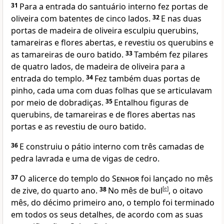
31
Para a entrada do santuário interno fez portas de
oliveira com batentes de cinco lados.
32
E nas duas
portas de madeira de oliveira esculpiu querubins,
tamareiras e flores abertas, e revestiu os querubins e
as tamareiras de ouro batido.
33
Também fez pilares
de quatro lados, de madeira de oliveira para a
entrada do templo.
34
Fez também duas portas de
pinho, cada uma com duas folhas que se articulavam
por meio de dobradiças.
35
Entalhou figuras de
querubins, de tamareiras e de flores abertas nas
portas e as revestiu de ouro batido.
36
E construiu o pátio interno com três camadas de
pedra lavrada e uma de vigas de cedro.
37
O alicerce do templo do
Senhor
foi lançado no mês
de zive, do quarto ano.
38
No mês de bul
[
e
]
, o oitavo
mês, do décimo primeiro ano, o templo foi terminado
em todos os seus detalhes, de acordo com as suas