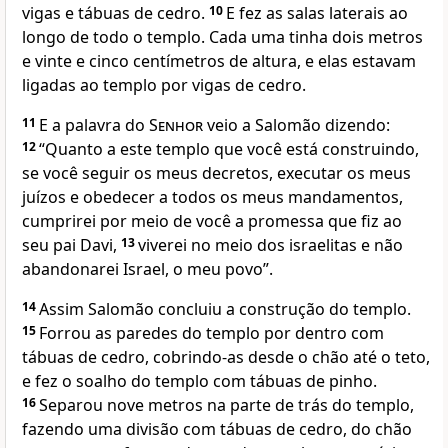
vigas e tábuas de cedro.
10
E fez as salas laterais ao
longo de todo o templo. Cada uma tinha dois metros
e vinte e cinco centímetros de altura, e elas estavam
ligadas ao templo por vigas de cedro.
11
E a palavra do
Senhor
veio a Salomão dizendo:
12
“Quanto a este templo que você está construindo,
se você seguir os meus decretos, executar os meus
juízos e obedecer a todos os meus mandamentos,
cumprirei por meio de você a promessa que fiz ao
seu pai Davi,
13
viverei no meio dos israelitas e não
abandonarei Israel, o meu povo”.
14
Assim Salomão concluiu a construção do templo.
15
Forrou as paredes do templo por dentro com
tábuas de cedro, cobrindo-as desde o chão até o teto,
e fez o soalho do templo com tábuas de pinho.
16
Separou nove metros na parte de trás do templo,
fazendo uma divisão com tábuas de cedro, do chão