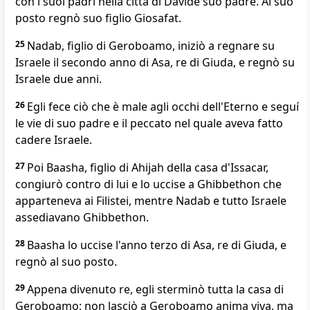
con i suoi padri nella città di Davide suo padre. Al suo
posto regnò suo figlio Giosafat.
25
Nadab, figlio di Geroboamo, iniziò a regnare su
Israele il secondo anno di Asa, re di Giuda, e regnò su
Israele due anni.
26
Egli fece ciò che è male agli occhi dell'Eterno e seguí
le vie di suo padre e il peccato nel quale aveva fatto
cadere Israele.
27
Poi Baasha, figlio di Ahijah della casa d'Issacar,
congiurò contro di lui e lo uccise a Ghibbethon che
apparteneva ai Filistei, mentre Nadab e tutto Israele
assediavano Ghibbethon.
28
Baasha lo uccise l'anno terzo di Asa, re di Giuda, e
regnò al suo posto.
29
Appena divenuto re, egli sterminò tutta la casa di
Geroboamo; non lasciò a Geroboamo anima viva, ma