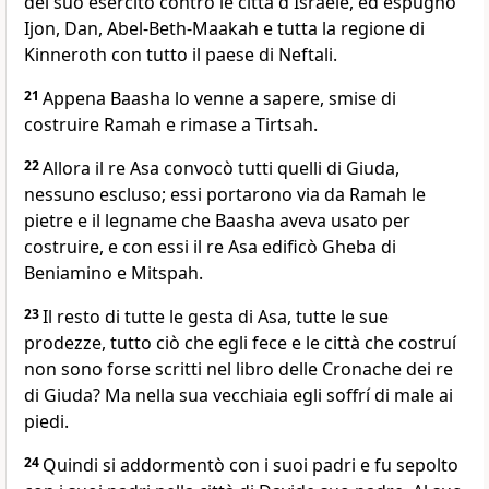
del suo esercito contro le città d'Israele, ed espugnò
Ijon, Dan, Abel-Beth-Maakah e tutta la regione di
Kinneroth con tutto il paese di Neftali.
21
Appena Baasha lo venne a sapere, smise di
costruire Ramah e rimase a Tirtsah.
22
Allora il re Asa convocò tutti quelli di Giuda,
nessuno escluso; essi portarono via da Ramah le
pietre e il legname che Baasha aveva usato per
costruire, e con essi il re Asa edificò Gheba di
Beniamino e Mitspah.
23
Il resto di tutte le gesta di Asa, tutte le sue
prodezze, tutto ciò che egli fece e le città che costruí
non sono forse scritti nel libro delle Cronache dei re
di Giuda? Ma nella sua vecchiaia egli soffrí di male ai
piedi.
24
Quindi si addormentò con i suoi padri e fu sepolto