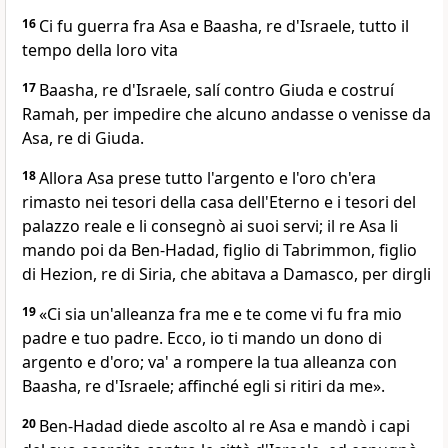
16
Ci fu guerra fra Asa e Baasha, re d'Israele, tutto il
tempo della loro vita
17
Baasha, re d'Israele, salí contro Giuda e costruí
Ramah, per impedire che alcuno andasse o venisse da
Asa, re di Giuda.
18
Allora Asa prese tutto l'argento e l'oro ch'era
rimasto nei tesori della casa dell'Eterno e i tesori del
palazzo reale e li consegnò ai suoi servi; il re Asa li
mando poi da Ben-Hadad, figlio di Tabrimmon, figlio
di Hezion, re di Siria, che abitava a Damasco, per dirgli
19
«Ci sia un'alleanza fra me e te come vi fu fra mio
padre e tuo padre. Ecco, io ti mando un dono di
argento e d'oro; va' a rompere la tua alleanza con
Baasha, re d'Israele; affinché egli si ritiri da me».
20
Ben-Hadad diede ascolto al re Asa e mandò i capi