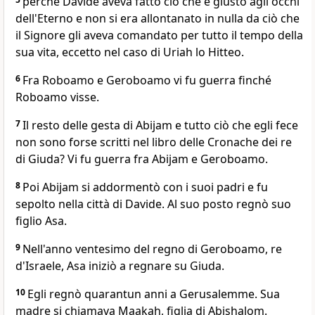
perché Davide aveva fatto ciò che è giusto agli occhi
dell'Eterno e non si era allontanato in nulla da ciò che
il Signore gli aveva comandato per tutto il tempo della
sua vita, eccetto nel caso di Uriah lo Hitteo.
6
Fra Roboamo e Geroboamo vi fu guerra finché
Roboamo visse.
7
Il resto delle gesta di Abijam e tutto ciò che egli fece
non sono forse scritti nel libro delle Cronache dei re
di Giuda? Vi fu guerra fra Abijam e Geroboamo.
8
Poi Abijam si addormentò con i suoi padri e fu
sepolto nella città di Davide. Al suo posto regnò suo
figlio Asa.
9
Nell'anno ventesimo del regno di Geroboamo, re
d'Israele, Asa iniziò a regnare su Giuda.
10
Egli regnò quarantun anni a Gerusalemme. Sua
madre si chiamava Maakah, figlia di Abishalom.