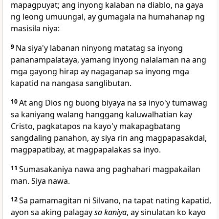
mapagpuyat; ang inyong kalaban
na diablo, na gaya
ng leong umuungal, ay gumagala na humahanap ng
masisila niya:
9
Na siya'y labanan ninyong matatag sa inyong
pananampalataya,
yamang inyong nalalaman na ang
mga gayong hirap ay nagaganap sa inyong mga
kapatid na nangasa sanglibutan.
10
At ang Dios ng buong biyaya
na sa inyo'y tumawag
sa kaniyang walang hanggang kaluwalhatian kay
Cristo, pagkatapos na kayo'y makapagbatang
sangdaling panahon, ay siya rin ang magpapasakdal,
magpapatibay, at magpapalakas
sa inyo.
11
Sumasakaniya nawa
ang paghahari magpakailan
man. Siya nawa.
12
Sa pamamagitan ni
Silvano, na tapat nating
kapatid,
ayon sa aking palagay
sa kaniya
, ay sinulatan ko kayo