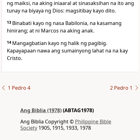
ng maiksi, na aking iniaaral at sinasaksihan na ito ang
tunay na
biyaya ng Dios: magsitibay kayo dito.
13
Binabati kayo ng nasa Babilonia, na kasamang
hinirang; at ni
Marcos na aking anak.
14
Mangagbatian kayo
ng halik ng pagibig.
Kapayapaan nawa ang sumainyong lahat na na kay
Cristo.
1 Pedro 4
2 Pedro 1
Ang Biblia (1978)
(ABTAG1978)
Ang Biblia Copyright ©
Philippine Bible
Society
1905, 1915, 1933, 1978