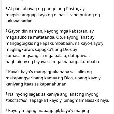
4
At
pagkahayag ng pangulong Pastor, ay
magsisitanggap kayo
ng di nasisirang putong ng
kaluwalhatian.
5
Gayon din naman, kayong mga kabataan, ay
magsisuko sa
matatanda. Oo, kayong
lahat ay
mangagbigkis ng kapakumbabaan, na kayo-kayo'y
maglingkuran: sapagka't ang
Dios ay
sumasalangsang sa mga palalo, datapuwa't
nagbibigay ng biyaya sa mga mapagpakumbaba.
6
Kaya't kayo'y mangagpakababa
sa ilalim ng
makapangyarihang kamay ng Dios, upang kayo'y
kaniyang itaas sa kapanahunan;
7
Na inyong ilagak sa kaniya
ang lahat ng inyong
kabalisahan
, sapagka't kayo'y ipinagmamalasakit niya.
8
Kayo'y maging mapagpigil, kayo'y maging