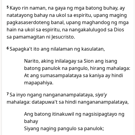
5
Kayo rin naman, na gaya ng mga batong buhay, ay
natatayong
bahay na ukol sa espiritu,
upang maging
pagkasaserdoteng banal,
upang maghandog ng mga
hain na ukol sa espiritu,
na nangakalulugod sa Dios
sa pamamagitan ni Jesucristo.
6
Sapagka't ito ang nilalaman ng kasulatan,
Narito, aking inilalagay sa Sion ang isang
batong panulok na pangulo, hirang mahalaga:
At ang sumasampalataya sa kaniya ay hindi
mapapahiya.
7
Sa inyo ngang nangananampalataya,
siya'y
mahalaga: datapuwa't sa hindi nangananampalataya,
Ang batong itinakuwil ng nagsisipagtayo ng
bahay
Siyang naging pangulo sa panulok;