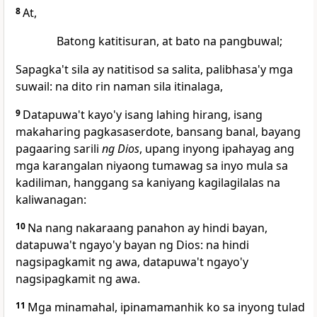
8
At,
Batong katitisuran,
at bato na pangbuwal;
Sapagka't sila ay natitisod sa salita, palibhasa'y mga
suwail:
na dito rin naman sila itinalaga,
9
Datapuwa't kayo'y
isang lahing hirang, isang
makaharing
pagkasaserdote,
bansang banal, bayang
pagaaring sarili
ng Dios
, upang inyong ipahayag ang
mga karangalan niyaong tumawag sa inyo
mula sa
kadiliman, hanggang sa kaniyang kagilagilalas na
kaliwanagan:
10
Na
nang nakaraang panahon ay hindi bayan,
datapuwa't ngayo'y bayan ng Dios: na hindi
nagsipagkamit ng awa, datapuwa't ngayo'y
nagsipagkamit ng awa.
11
Mga minamahal, ipinamamanhik ko sa inyong tulad