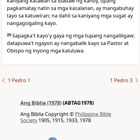
kaniyang katawan sa ibabaw ng kahoy, upang
pagkamatay natin sa mga kasalanan, ay mangabuhay
tayo sa katuwiran;
na dahil sa kaniyang mga sugat ay
nangagsigaling kayo.
25
Sapagka't
kayo'y gaya ng mga tupang nangaliligaw;
datapuwa't ngayon ay nangabalik kayo sa
Pastor at
Obispo ng inyong mga kaluluwa.
1 Pedro 1
1 Pedro 3
Ang Biblia (1978)
(ABTAG1978)
Ang Biblia Copyright ©
Philippine Bible
Society
1905, 1915, 1933, 1978