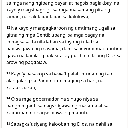
sa mga nangingibang bayan at nagsisipaglakbay, na
kayo'y magsipagpigil sa mga masamang pita ng
laman,
na nakikipaglaban sa kaluluwa;
12
Na
kayo'y mangagkaroon
ng timtimang ugali sa
gitna ng mga Gentil; upang, sa mga bagay na
ipinagsasalita nila laban sa inyong tulad sa
nagsisigawa ng masama, dahil sa inyong mabubuting
gawa
na kanilang nakikita, ay purihin nila ang Dios sa
araw
ng pagdalaw.
13
Kayo'y
pasakop sa bawa't palatuntunan ng tao
alangalang sa Panginoon: maging sa hari, na
kataastaasan;
14
O sa mga gobernador, na sinugo niya
sa
panghihiganti sa nagsisigawa ng masama at sa
kapurihan ng nagsisigawa ng mabuti.
15
Sapagka't
siyang kalooban ng Dios, na dahil sa