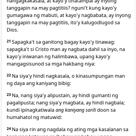
nangagkakasala, at kayo'y tinatampal ay inyong
tanggapin na may pagtitiis? nguni't kung kayo'y
gumagawa ng mabuti, at kayo'y nagbabata, ay inyong
tanggapin na may pagtitiis, ito'y kalugodlugod sa
Dios.
21
Sapagka't
sa ganitong bagay kayo'y tinawag:
sapagka't si
Cristo man ay nagbata dahil sa inyo, na
kayo'y iniwanan ng halimbawa, upang kayo'y
mangagsisunod sa mga hakbang niya:
22
Na siya'y hindi nagkasala,
o kinasumpungan man
ng daya ang kaniyang bibig:
23
Na, nang siya'y alipustain, ay
hindi gumanti ng
pagalipusta; nang siya'y magbata, ay hindi nagbala;
kundi ipinagkatiwala
ang kaniyang sarili
doon sa
humahatol ng matuwid:
24
Na siya rin ang
nagdala ng ating mga kasalanan sa