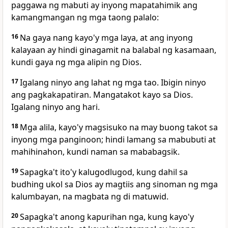
paggawa ng mabuti ay inyong mapatahimik ang
kamangmangan ng mga taong palalo:
16
Na gaya nang kayo'y mga laya,
at ang inyong
kalayaan ay hindi ginagamit na balabal ng kasamaan,
kundi
gaya ng mga alipin ng Dios.
17
Igalang ninyo ang lahat ng mga tao. Ibigin ninyo
ang pagkakapatiran. Mangatakot kayo sa Dios.
Igalang ninyo ang hari.
18
Mga alila,
kayo'y magsisuko na may buong takot sa
inyong mga panginoon; hindi lamang sa mabubuti at
mahihinahon, kundi naman sa mababagsik.
19
Sapagka't ito'y
kalugodlugod, kung dahil sa
budhing ukol sa Dios ay magtiis ang sinoman ng mga
kalumbayan, na magbata ng di matuwid.
20
Sapagka't
anong kapurihan nga, kung kayo'y