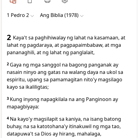
1 Pedro 2
Ang Biblia (1978)
2
Kaya't sa paghihiwalay ng lahat na
kasamaan, at
lahat ng pagdaraya, at pagpapaimbabaw, at mga
pananaghili, at ng lahat
ng panglalait,
2
Gaya ng mga sanggol na bagong panganak ay
nasain ninyo
ang gatas na walang daya na ukol sa
espiritu, upang sa pamamagitan nito'y magsilago
kayo sa ikaliligtas;
3
Kung inyong
napagkilala na ang Panginoon ay
mapagbiyaya:
4
Na kayo'y magsilapit sa kaniya, na isang batong
buhay, na sa katotohana'y
itinakuwil ng mga tao,
datapuwa't sa Dios ay hirang, mahalaga,