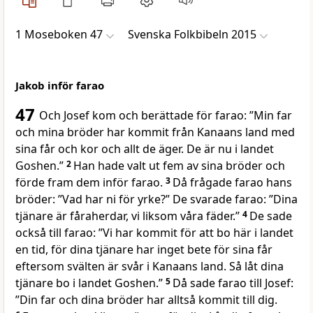
1 Moseboken 47
Svenska Folkbibeln 2015
Jakob inför farao
47
Och Josef kom och berättade för farao: ”Min far
och mina bröder har kommit från Kanaans land med
sina får och kor och allt de äger. De är nu i landet
Goshen.”
2
Han hade valt ut fem av sina bröder och
förde fram dem inför farao.
3
Då frågade farao hans
bröder: ”Vad har ni för yrke?” De svarade farao: ”Dina
tjänare är fåraherdar, vi liksom våra fäder.”
4
De sade
också till farao: ”Vi har kommit för att bo här i landet
en tid, för dina tjänare har inget bete för sina får
eftersom svälten är svår i Kanaans land. Så låt dina
tjänare bo i landet Goshen.”
5
Då sade farao till Josef:
”Din far och dina bröder har alltså kommit till dig.