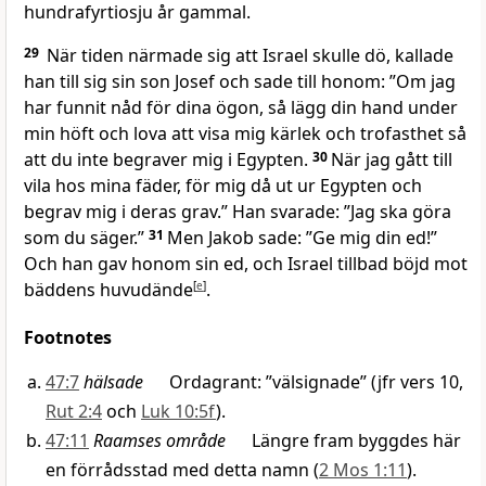
hundrafyrtiosju år gammal.
29
När tiden närmade sig att Israel skulle dö, kallade
han till sig sin son Josef och sade till honom: ”Om jag
har funnit nåd för dina ögon, så lägg din hand under
min höft och lova att visa mig kärlek och trofasthet så
att du inte begraver mig i Egypten.
30
När jag gått till
vila hos mina fäder, för mig då ut ur Egypten och
begrav mig i deras grav.” Han svarade: ”Jag ska göra
som du säger.”
31
Men Jakob sade: ”Ge mig din ed!”
Och han gav honom sin ed, och Israel tillbad böjd mot
bäddens huvudände
[
e
]
.
Footnotes
47:7
hälsade
Ordagrant: ”välsignade” (jfr vers 10,
Rut 2:4
och
Luk 10:5f
).
47:11
Raamses område
Längre fram byggdes här
en förrådsstad med detta namn (
2 Mos 1:11
).