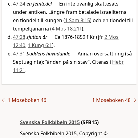
47:24
en femtedel
En inte ovanlig skattesats
under antiken. Längre fram betalade israeliterna
en tiondel till kungen (
1 Sam 8:15
) och en tiondel till
tempeltjänarna (
4 Mos 18:21f
).
47:28
sjutton år
Ca 1876-1859 f Kr (jfr
2 Mos
12:40
,
1 Kung 6:1
).
47:31
bäddens huvudände
Annan översättning (så
Septuaginta): ”änden på sin stav”. Citeras i
Hebr
11:21
.
1 Moseboken 46
1 Moseboken 48
Svenska Folkbibeln 2015
(SFB15)
Svenska Folkbibeln 2015, Copyright ©