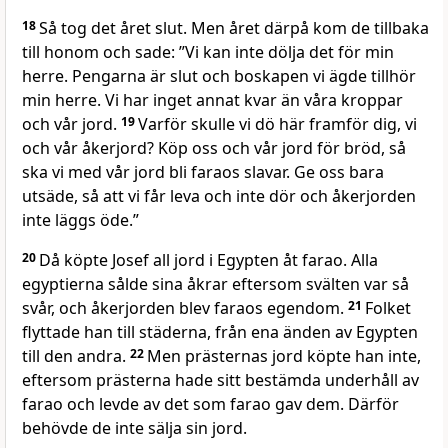
18
Så tog det året slut. Men året därpå kom de tillbaka
till honom och sade: ”Vi kan inte dölja det för min
herre. Pengarna är slut och boskapen vi ägde tillhör
min herre. Vi har inget annat kvar än våra kroppar
och vår jord.
19
Varför skulle vi dö här framför dig, vi
och vår åkerjord? Köp oss och vår jord för bröd, så
ska vi med vår jord bli faraos slavar. Ge oss bara
utsäde, så att vi får leva och inte dör och åkerjorden
inte läggs öde.”
20
Då köpte Josef all jord i Egypten åt farao. Alla
egyptierna sålde sina åkrar eftersom svälten var så
svår, och åkerjorden blev faraos egendom.
21
Folket
flyttade han till städerna, från ena änden av Egypten
till den andra.
22
Men prästernas jord köpte han inte,
eftersom prästerna hade sitt bestämda underhåll av
farao och levde av det som farao gav dem. Därför
behövde de inte sälja sin jord.