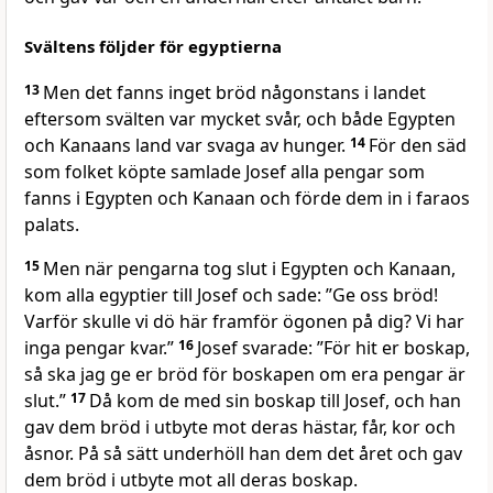
Svältens följder för egyptierna
13
Men det fanns inget bröd någonstans i landet
eftersom svälten var mycket svår, och både Egypten
och Kanaans land var svaga av hunger.
14
För den säd
som folket köpte samlade Josef alla pengar som
fanns i Egypten och Kanaan och förde dem in i faraos
palats.
15
Men när pengarna tog slut i Egypten och Kanaan,
kom alla egyptier till Josef och sade: ”Ge oss bröd!
Varför skulle vi dö här framför ögonen på dig? Vi har
inga pengar kvar.”
16
Josef svarade: ”För hit er boskap,
så ska jag ge er bröd för boskapen om era pengar är
slut.”
17
Då kom de med sin boskap till Josef, och han
gav dem bröd i utbyte mot deras hästar, får, kor och
åsnor. På så sätt underhöll han dem det året och gav
dem bröd i utbyte mot all deras boskap.