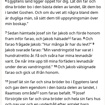
6
Egyptens land ligger öppet för dig. Låt din far och
dina bröder bo i den bästa delen av landet, låt dem bo
i landet Goshen. Och om du vet att några bland dem
är dugliga män, så sätt dem till uppsyningsmän över
min boskap.”
7
Sedan hämtade Josef sin far Jakob och förde honom
fram inför farao, och Jakob hälsade
[
a
]
farao.
8
Och
farao frågade Jakob: ”Hur många år har du levt?”
9
Jakob svarade farao: ”Min vandringstid har varat i
hundratrettio år. Få och svåra har mina levnadsår
varit. De når inte upp till mina förfäders levnadsår
under deras vandringstid.”
10
Och Jakob välsignade
farao och gick ut ifrån honom.
11
Josef lät sin far och sina bröder bo i Egyptens land
och gav dem egendom i den bästa delen av landet, i
Raamses område
[
b
]
som farao befallt.
12
Josef
försörjde sin far och sina bröder och hela sin fars hus
och gav var och en underhåll efter antalet barn.