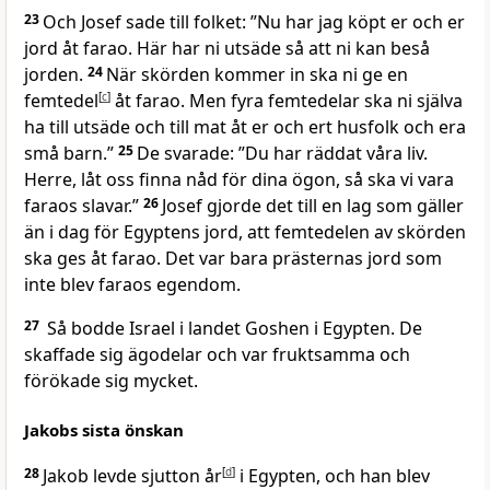
23
Och Josef sade till folket: ”Nu har jag köpt er och er
jord åt farao. Här har ni utsäde så att ni kan beså
jorden.
24
När skörden kommer in ska ni ge en
femtedel
[
c
]
åt farao. Men fyra femtedelar ska ni själva
ha till utsäde och till mat åt er och ert husfolk och era
små barn.”
25
De svarade: ”Du har räddat våra liv.
Herre, låt oss finna nåd för dina ögon, så ska vi vara
faraos slavar.”
26
Josef gjorde det till en lag som gäller
än i dag för Egyptens jord, att femtedelen av skörden
ska ges åt farao. Det var bara prästernas jord som
inte blev faraos egendom.
27
Så bodde Israel i landet Goshen i Egypten. De
skaffade sig ägodelar och var fruktsamma och
förökade sig mycket.
Jakobs sista önskan
28
Jakob levde sjutton år
[
d
]
i Egypten, och han blev