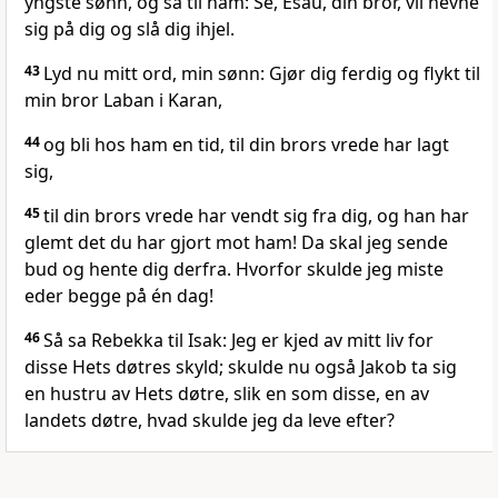
yngste sønn, og sa til ham: Se, Esau, din bror, vil hevne
sig på dig og slå dig ihjel.
43
Lyd nu mitt ord, min sønn: Gjør dig ferdig og flykt til
min bror Laban i Karan,
44
og bli hos ham en tid, til din brors vrede har lagt
sig,
45
til din brors vrede har vendt sig fra dig, og han har
glemt det du har gjort mot ham! Da skal jeg sende
bud og hente dig derfra. Hvorfor skulde jeg miste
eder begge på én dag!
46
Så sa Rebekka til Isak: Jeg er kjed av mitt liv for
disse Hets døtres skyld; skulde nu også Jakob ta sig
en hustru av Hets døtre, slik en som disse, en av
landets døtre, hvad skulde jeg da leve efter?