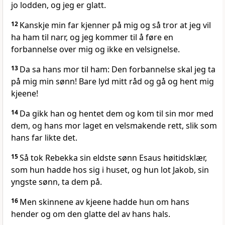
jo lodden, og jeg er glatt.
12
Kanskje min far kjenner på mig og så tror at jeg vil
ha ham til narr, og jeg kommer til å føre en
forbannelse over mig og ikke en velsignelse.
13
Da sa hans mor til ham: Den forbannelse skal jeg ta
på mig min sønn! Bare lyd mitt råd og gå og hent mig
kjeene!
14
Da gikk han og hentet dem og kom til sin mor med
dem, og hans mor laget en velsmakende rett, slik som
hans far likte det.
15
Så tok Rebekka sin eldste sønn Esaus høitidsklær,
som hun hadde hos sig i huset, og hun lot Jakob, sin
yngste sønn, ta dem på.
16
Men skinnene av kjeene hadde hun om hans
hender og om den glatte del av hans hals.