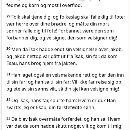
fedme og korn og most i overflod.
29
Folk skal tjene dig, og folkeslag skal falle dig til fote;
vær herre over dine brødre, og måtte din mors
sønner falle dig til fote! Forbannet være den som
forbanner dig, og velsignet den som velsigner dig!
30
Men da Isak hadde endt sin velsignelse over Jakob,
og Jakob nettop var gått ut fra Isak, sin far, da kom
Esau, hans bror, hjem fra jakten.
31
Han laget også en velsmakende rett og bar den inn
til sin far; og han sa til sin far: Vil ikke far reise sig op
og ete av sin sønns vilt, så din sjel kan velsigne mig!
32
Og Isak, hans far, spurte ham: Hvem er du? Han
svarte: Jeg er Esau, din førstefødte sønn.
33
Da blev Isak overmåte forferdet, og han sa: Hvem
var det da som hadde skutt noget vilt og kom til mig