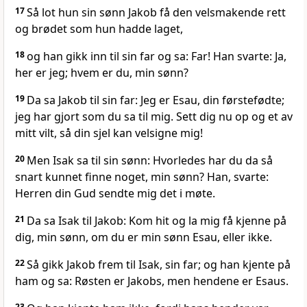
17
Så lot hun sin sønn Jakob få den velsmakende rett
og brødet som hun hadde laget,
18
og han gikk inn til sin far og sa: Far! Han svarte: Ja,
her er jeg; hvem er du, min sønn?
19
Da sa Jakob til sin far: Jeg er Esau, din førstefødte;
jeg har gjort som du sa til mig. Sett dig nu op og et av
mitt vilt, så din sjel kan velsigne mig!
20
Men Isak sa til sin sønn: Hvorledes har du da så
snart kunnet finne noget, min sønn? Han, svarte:
Herren din Gud sendte mig det i møte.
21
Da sa Isak til Jakob: Kom hit og la mig få kjenne på
dig, min sønn, om du er min sønn Esau, eller ikke.
22
Så gikk Jakob frem til Isak, sin far; og han kjente på
ham og sa: Røsten er Jakobs, men hendene er Esaus.
23