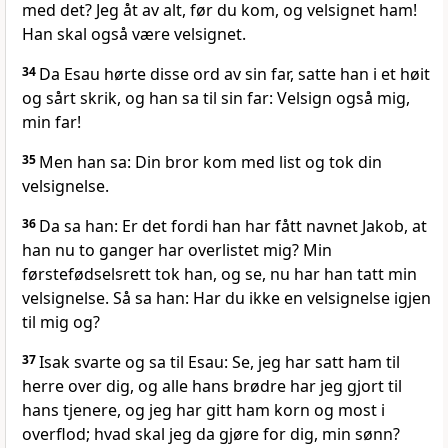
med det? Jeg åt av alt, før du kom, og velsignet ham!
Han skal også være velsignet.
34
Da Esau hørte disse ord av sin far, satte han i et høit
og sårt skrik, og han sa til sin far: Velsign også mig,
min far!
35
Men han sa: Din bror kom med list og tok din
velsignelse.
36
Da sa han: Er det fordi han har fått navnet Jakob, at
han nu to ganger har overlistet mig? Min
førstefødselsrett tok han, og se, nu har han tatt min
velsignelse. Så sa han: Har du ikke en velsignelse igjen
til mig og?
37
Isak svarte og sa til Esau: Se, jeg har satt ham til
herre over dig, og alle hans brødre har jeg gjort til
hans tjenere, og jeg har gitt ham korn og most i
overflod; hvad skal jeg da gjøre for dig, min sønn?