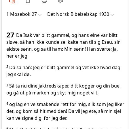
1 Mosebok 27
Det Norsk Bibelselskap 1930
27
Da Isak var blitt gammel, og hans øine var blitt
sløve, så han ikke kunde se, kalte han til sig Esau, sin
eldste sønn, og sa til ham: Min sønn! Han svarte: Ja,
her er jeg.
2
Da sa han: Jeg er blitt gammel og vet ikke hvad dag
jeg skal dø.
3
Så ta nu dine jaktredskaper, ditt kogger og din bue,
og gå ut på marken og skyt mig noget vilt,
4
og lag en velsmakende rett for mig, slik som jeg liker
det, og kom så hit med den! Da vil jeg ete, så min sjel
kan velsigne dig, før jeg dør.
5