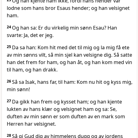
Og han kjente ham ikke, fordi hans hender var
lodne som hans bror Esaus hender; og han velsignet
ham.
24
Og han sa: Er du virkelig min sønn Esau? Han
svarte: Ja, det er jeg.
25
Da sa han: Kom hit med det til mig og la mig få ete
av min sønns vilt, så min sjel kan velsigne dig. Så satte
han det frem for ham, og han åt, og han kom med vin
til ham, og han drakk.
26
Så sa Isak, hans far, til ham: Kom nu hit og kyss mig,
min sønn!
27
Da gikk han frem og kysset ham; og han kjente
lukten av hans klær og velsignet ham og sa: Se,
duften av min sønn er som duften av en mark som
Herren har velsignet.
28
Så gi Gud dig av himmelens dugg og av jordens