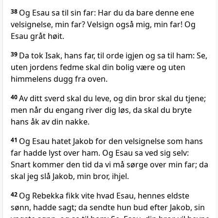
38
Og Esau sa til sin far: Har du da bare denne ene
velsignelse, min far? Velsign også mig, min far! Og
Esau gråt høit.
39
Da tok Isak, hans far, til orde igjen og sa til ham: Se,
uten jordens fedme skal din bolig være og uten
himmelens dugg fra oven.
40
Av ditt sverd skal du leve, og din bror skal du tjene;
men når du engang river dig løs, da skal du bryte
hans åk av din nakke.
41
Og Esau hatet Jakob for den velsignelse som hans
far hadde lyst over ham. Og Esau sa ved sig selv:
Snart kommer den tid da vi må sørge over min far; da
skal jeg slå Jakob, min bror, ihjel.
42
Og Rebekka fikk vite hvad Esau, hennes eldste
sønn, hadde sagt; da sendte hun bud efter Jakob, sin