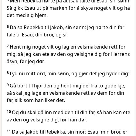
Men Rebekka hørte på at Isak talte til Esau, sin sønn.
Så gikk Esau ut på marken for å skyte noget vilt og ha
det med sig hjem.
6
Da sa Rebekka til Jakob, sin sønn: Jeg hørte din far
tale til Esau, din bror, og si:
7
Hent mig noget vilt og lag en velsmakende rett for
mig, så jeg kan ete av den og velsigne dig for Herrens
åsyn, før jeg dør.
8
Lyd nu mitt ord, min sønn, og gjør det jeg byder dig:
9
Gå bort til hjorden og hent mig derfra to gode kje,
så skal jeg lage en velsmakende rett av dem for din
far, slik som han liker det.
10
Og du skal gå inn med den til din far, så han kan ete
av den og velsigne dig, før han dør.
11
Da sa Jakob til Rebekka, sin mor: Esau, min bror, er