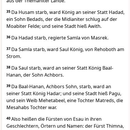
aus der Themaniter Lande.
35
Da Husam starb, ward König an seiner Statt Hadad,
ein Sohn Bedads, der die Midianiter schlug auf der
Moabiter Felde; und seine Stadt hieß Awith.
36
Da Hadad starb, regierte Samla von Masrek.
37
Da Samla starb, ward Saul König, von Rehoboth am
Strom.
38
Da Saul starb, ward an seiner Statt König Baal-
Hanan, der Sohn Achbors.
39
Da Baal-Hanan, Achbors Sohn, starb, ward an
seiner Statt König Hadar; und seine Stadt hieß Pagu,
und sein Weib Mehetabeel, eine Tochter Matreds, die
Mesahabs Tochter war.
40
Also heißen die Fürsten von Esau in ihren
Geschlechtern, Örtern und Namen: der Fürst Thimna,