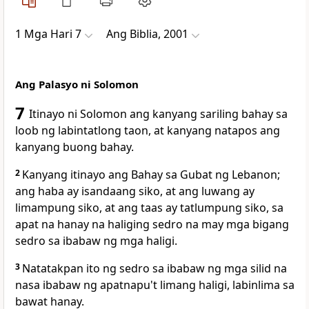
1 Mga Hari 7
Ang Biblia, 2001
Ang Palasyo ni Solomon
7
Itinayo ni Solomon ang kanyang sariling bahay sa
loob ng labintatlong taon, at kanyang natapos ang
kanyang buong bahay.
2
Kanyang itinayo ang Bahay sa Gubat ng Lebanon;
ang haba ay isandaang siko, at ang luwang ay
limampung siko, at ang taas ay tatlumpung siko, sa
apat na hanay na haliging sedro na may mga bigang
sedro sa ibabaw ng mga haligi.
3
Natatakpan ito ng sedro sa ibabaw ng mga silid na
nasa ibabaw ng apatnapu't limang haligi, labinlima sa
bawat hanay.