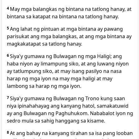
4
May mga balangkas ng bintana na tatlong hanay, at
bintana sa katapat na bintana na tatlong hanay.
5
Ang lahat ng pintuan at mga bintana ay pawang
parisukat ang mga balangkas, at ang mga bintana ay
magkakatapat sa tatlong hanay.
6
Siya'y gumawa ng Bulwagan ng mga Haligi; ang
haba niyon ay limampung siko, at ang luwang niyon
ay tatlumpung siko, at may isang pasilyo na nasa
harap ng mga iyon na may mga haligi at may
lambong sa harap ng mga iyon.
7
Siya'y gumawa ng Bulwagan ng Trono kung saan
niya ipinahahayag ang kanyang hatol, samakatuwid
ay ang Bulwagan ng Paghuhukom. Nababalot iyon ng
sedro mula sa sahig hanggang sa kisame.
8
At
ang bahay na kanyang tirahan sa isa pang looban