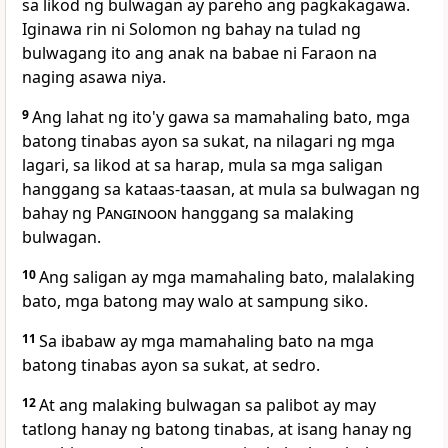
sa likod ng bulwagan ay pareho ang pagkakagawa.
Iginawa rin ni Solomon ng bahay na tulad ng
bulwagang ito ang anak na babae ni Faraon na
naging asawa niya.
9
Ang lahat ng ito'y gawa sa mamahaling bato, mga
batong tinabas ayon sa sukat, na nilagari ng mga
lagari, sa likod at sa harap, mula sa mga saligan
hanggang sa kataas-taasan, at mula sa bulwagan ng
bahay ng
Panginoon
hanggang sa malaking
bulwagan.
10
Ang saligan ay mga mamahaling bato, malalaking
bato, mga batong may walo at sampung siko.
11
Sa ibabaw ay mga mamahaling bato na mga
batong tinabas ayon sa sukat, at sedro.
12
At ang malaking bulwagan sa palibot ay may
tatlong hanay ng batong tinabas, at isang hanay ng