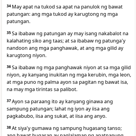
34
May apat na tukod sa apat na panulok ng bawat
patungan: ang mga tukod ay karugtong ng mga
patungan.
35
Sa ibabaw ng patungan ay may isang nakabalot na
kalahating siko ang taas; at sa ibabaw ng patunga'y
nandoon ang mga panghawak, at ang mga gilid ay
karugtong niyon.
36
Sa ibabaw ng mga panghawak niyon at sa mga gilid
niyon, ay kanyang inukitan ng mga kerubin, mga leon,
at mga puno ng palma ayon sa pagitan ng bawat isa,
na may mga tirintas sa palibot.
37
Ayon sa paraang ito ay kanyang ginawa ang
sampung patungan; lahat ng iyon ay iisa ang
pagkabubo, iisa ang sukat, at iisa ang anyo.
38
At
siya'y gumawa ng sampung hugasang tanso;
ang bawat hugasan ay naglalaman ng apatnapung