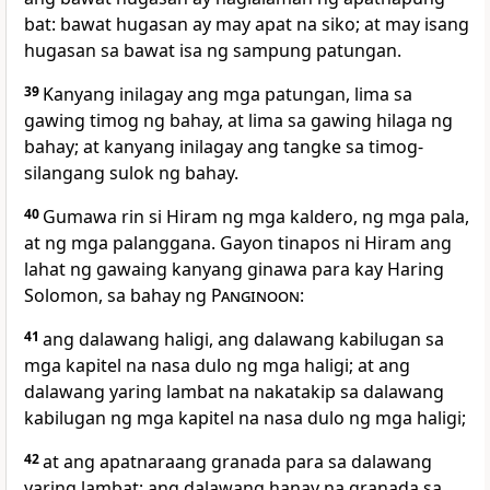
bat: bawat hugasan ay may apat na siko; at may isang
hugasan sa bawat isa ng sampung patungan.
39
Kanyang inilagay ang mga patungan, lima sa
gawing timog ng bahay, at lima sa gawing hilaga ng
bahay; at kanyang inilagay ang tangke sa timog-
silangang sulok ng bahay.
40
Gumawa rin si Hiram ng mga kaldero, ng mga pala,
at ng mga palanggana. Gayon tinapos ni Hiram ang
lahat ng gawaing kanyang ginawa para kay Haring
Solomon, sa bahay ng
Panginoon
:
41
ang dalawang haligi, ang dalawang kabilugan sa
mga kapitel na nasa dulo ng mga haligi; at ang
dalawang yaring lambat na nakatakip sa dalawang
kabilugan ng mga kapitel na nasa dulo ng mga haligi;
42
at ang apatnaraang granada para sa dalawang
yaring lambat; ang dalawang hanay na granada sa