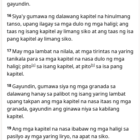
gayundin.
16
Siya'y gumawa ng dalawang kapitel na hinulmang
tanso, upang ilagay sa mga dulo ng mga haligi; ang
taas ng isang kapitel ay limang siko at ang taas ng isa
pang kapitel ay limang siko.
17
May mga lambat na nilala, at mga tirintas na yaring
tanikala para sa mga kapitel na nasa dulo ng mga
haligi; pito
[
a
]
sa isang kapitel, at pito
[
b
]
sa isa pang
kapitel.
18
Gayundin, gumawa siya ng mga granada sa
dalawang hanay sa palibot ng isang yaring lambat
upang takpan ang mga kapitel na nasa itaas ng mga
granada, gayundin ang ginawa niya sa kabilang
kapitel.
19
Ang mga kapitel na nasa ibabaw ng mga haligi sa
pasilyo ay mga yaring liryo, na apat na siko.