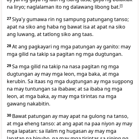
na liryo; naglalaman ito ng dalawang libong bat.
[
f
]
27
Siya'y gumawa rin ng sampung patungang tanso;
apat na siko ang haba ng bawat isa at apat na siko
ang luwang, at tatlong siko ang taas.
28
At ang pagkayari ng mga patungan ay ganito: may
mga gilid na takip sa pagitan ng mga dugtungan.
29
Sa mga gilid na takip na nasa pagitan ng mga
dugtungan ay may mga leon, mga baka, at mga
kerubin. Sa itaas ng mga dugtungan ay mga sugpong
na may tuntungan sa ibabaw; at sa ibaba ng mga
leon, at mga baka, ay may mga tirintas na mga
gawang nakabitin.
30
Bawat patungan ay may apat na gulong na tanso,
at mga eheng tanso: at ang apat na paa niyon ay may
mga lapatan: sa ilalim ng hugasan ay may mga
lapatan na binubo, na may mga tirintas sa siping ng