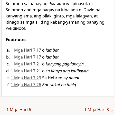
Solomon sa bahay ng
Panginoon
. Ipinasok ni
Solomon ang mga bagay na itinalaga ni David na
kanyang ama, ang pilak, ginto, mga lalagyan, at
itinago sa mga silid ng kabang-yaman ng bahay ng
Panginoon
.
Footnotes
1 Mga Hari 7:17
o
lambat
.
1 Mga Hari 7:17
o
lambat
.
1 Mga Hari 7:21
o
Kanyang pagtitibayin
.
1 Mga Hari 7:21
o
sa Kanya ang katibayan
.
1 Mga Hari 7:23
Sa Hebreo ay
dagat
.
1 Mga Hari 7:26
Bat: sukat ng tubig
.
1 Mga Hari 6
1 Mga Hari 8