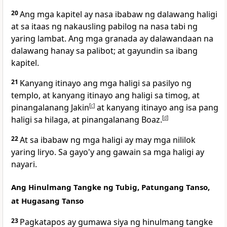
20
Ang mga kapitel ay nasa ibabaw ng dalawang haligi
at sa itaas ng nakausling pabilog na nasa tabi ng
yaring lambat. Ang mga granada ay dalawandaan na
dalawang hanay sa palibot; at gayundin sa ibang
kapitel.
21
Kanyang itinayo ang mga haligi sa pasilyo ng
templo, at kanyang itinayo ang haligi sa timog, at
pinangalanang Jakin
[
c
]
at kanyang itinayo ang isa pang
haligi sa hilaga, at pinangalanang Boaz.
[
d
]
22
At sa ibabaw ng mga haligi ay may mga nililok
yaring liryo. Sa gayo'y ang gawain sa mga haligi ay
nayari.
Ang Hinulmang Tangke ng Tubig, Patungang Tanso,
at Hugasang Tanso
23
Pagkatapos ay gumawa siya ng hinulmang tangke