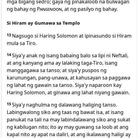
mga bigang sedro; gaya ng pinakaloob na bulwagan
ng bahay ng
Panginoon
, at ng pasilyo ng bahay.
Si Hiram ay Gumawa sa Templo
13
Nagsugo si Haring Solomon at ipinasundo si Hiram
mula sa Tiro.
14
Siya'y anak ng isang babaing balo sa lipi ni Neftali,
at ang kanyang ama ay lalaking taga-Tiro, isang
manggagawa sa tanso; at siya'y puspos ng
karunungan, pang-unawa, at kahusayan sa paggawa
ng lahat ng gawain sa tanso. Siya'y naparoon kay
Haring Solomon, at ginawa ang lahat niyang gawain.
15
Siya'y naghulma ng dalawang haliging tanso.
Labingwalong siko ang taas ng bawat isa, at isang
panukat na tali na may labindalawang siko ang sukat
ng kabilugan nito; ito ay may guwang sa loob at ang
kapal nito ay apat na daliri, at ang ikalawang haligi ay