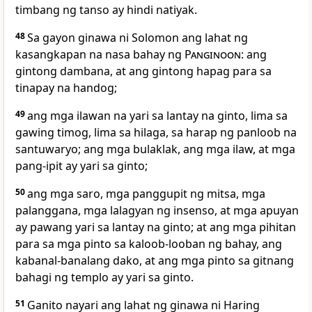
timbang ng tanso ay hindi natiyak.
48
Sa
gayon ginawa ni Solomon ang lahat ng
kasangkapan na nasa bahay ng
Panginoon
: ang
gintong dambana, at ang gintong hapag para sa
tinapay na handog;
49
ang
mga ilawan na yari sa lantay na ginto, lima sa
gawing timog, lima sa hilaga, sa harap ng panloob na
santuwaryo; ang mga bulaklak, ang mga ilaw, at mga
pang-ipit ay yari sa ginto;
50
ang mga saro, mga panggupit ng mitsa, mga
palanggana, mga lalagyan ng insenso, at mga apuyan
ay pawang yari sa lantay na ginto; at ang mga pihitan
para sa mga pinto sa kaloob-looban ng bahay, ang
kabanal-banalang dako, at ang mga pinto sa gitnang
bahagi ng templo ay yari sa ginto.
51
Ganito
nayari ang lahat ng ginawa ni Haring