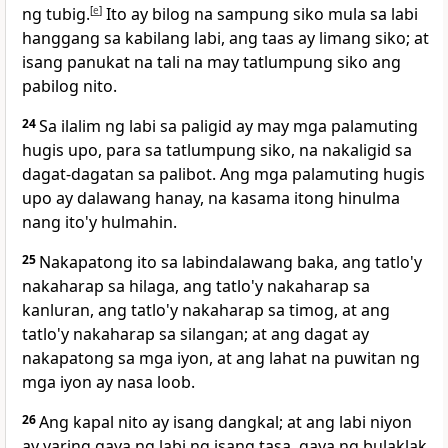
ng tubig.
[
e
]
Ito ay bilog na sampung siko mula sa labi
hanggang sa kabilang labi, ang taas ay limang siko; at
isang panukat na tali na may tatlumpung siko ang
pabilog nito.
24
Sa ilalim ng labi sa paligid ay may mga palamuting
hugis upo, para sa tatlumpung siko, na nakaligid sa
dagat-dagatan sa palibot. Ang mga palamuting hugis
upo ay dalawang hanay, na kasama itong hinulma
nang ito'y hulmahin.
25
Nakapatong ito sa labindalawang baka, ang tatlo'y
nakaharap sa hilaga, ang tatlo'y nakaharap sa
kanluran, ang tatlo'y nakaharap sa timog, at ang
tatlo'y nakaharap sa silangan; at ang dagat ay
nakapatong sa mga iyon, at ang lahat na puwitan ng
mga iyon ay nasa loob.
26
Ang kapal nito ay isang dangkal; at ang labi niyon
ay yaring gaya ng labi ng isang tasa, gaya ng bulaklak