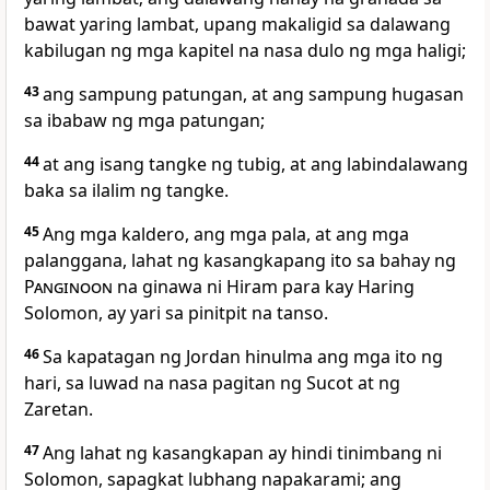
bawat yaring lambat, upang makaligid sa dalawang
kabilugan ng mga kapitel na nasa dulo ng mga haligi;
43
ang sampung patungan, at ang sampung hugasan
sa ibabaw ng mga patungan;
44
at ang isang tangke ng tubig, at ang labindalawang
baka sa ilalim ng tangke.
45
Ang mga kaldero, ang mga pala, at ang mga
palanggana, lahat ng kasangkapang ito sa bahay ng
Panginoon
na ginawa ni Hiram para kay Haring
Solomon, ay yari sa pinitpit na tanso.
46
Sa kapatagan ng Jordan hinulma ang mga ito ng
hari, sa luwad na nasa pagitan ng Sucot at ng
Zaretan.
47
Ang lahat ng kasangkapan ay hindi tinimbang ni
Solomon, sapagkat lubhang napakarami; ang