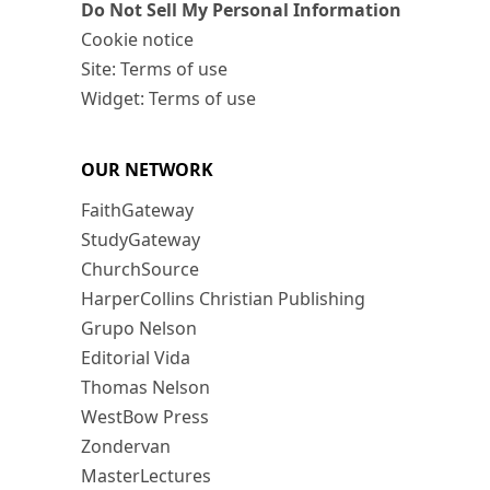
Do Not Sell My Personal Information
Cookie notice
Site: Terms of use
Widget: Terms of use
OUR NETWORK
FaithGateway
StudyGateway
ChurchSource
HarperCollins Christian Publishing
Grupo Nelson
Editorial Vida
Thomas Nelson
WestBow Press
Zondervan
MasterLectures