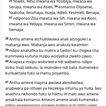
35
Yoweli, Yehu mwana wa Yosibiya, mwana wa
Seraya, mwana wa Asieli,
36
komanso Eliyoenai,
Yaakoba, Yesohaya, Asaya, Adieli, Yesimieli, Benaya,
37
ndiponso Ziza mwana wa Sifi, mwana wa Aloni,
mwana wa Yedaya, mwana wa Simiri, mwana wa
Semaya.
38
Anthu amene atchulidwawa anali atsogoleri a
mabanja awo. Mabanja awo anakula kwambiri
39
ndipo anakafika ku malire a Gedori ku chigwa cha
kummawa kufuna msipu wodyetsa ziweto zawo.
40
Anapeza msipu wobiriwira ndi wabwino ndipo
dziko linali lalikulu, la mtendere ndi bata. Kumeneko
kunkakhala fuko la Hamu poyamba.
41
Anthu amene mayina awowa alembedwa,
anabwera pa nthawi ya Hezekiya mfumu ya Yuda. Iwo
anathira nkhondo fuko la Hamu mʼmalo awo amene
amakhala komanso Ameuni amene anali kumeneko
ndipo anawononga onsewo kotero kuti mbiri yawo