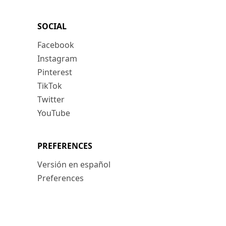
SOCIAL
Facebook
Instagram
Pinterest
TikTok
Twitter
YouTube
PREFERENCES
Versión en español
Preferences