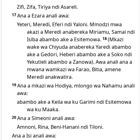
Zifi, Zifa, Tiriya ndi Asareli.
17
Ana a Ezara anali awa:
Yeteri, Meredi, Eferi ndi Yaloni. Mmodzi mwa
akazi a Meredi anabereka Miriamu, Samai ndi
Isiba abambo ake a Esitemowa.
18
(Mkazi
wake wa Chiyuda anabereka Yaredi abambo
ake a Gedori, Heberi abambo ake a Soko ndi
Yekutieli abambo a Zanowa). Awa anali ana a
mwana wamkazi wa Farao, Bitia, amene
Meredi anakwatira.
19
Ana a mkazi wa Hodiya, mlongo wa Nahamu anali
awa:
abambo ake a Keila wa ku Garimi ndi Esitemowa
wa ku Maaka.
20
Ana a Simeoni anali awa:
Amnoni, Rina, Beni-Hanani ndi Tiloni.
Ana a Isi anali awa: