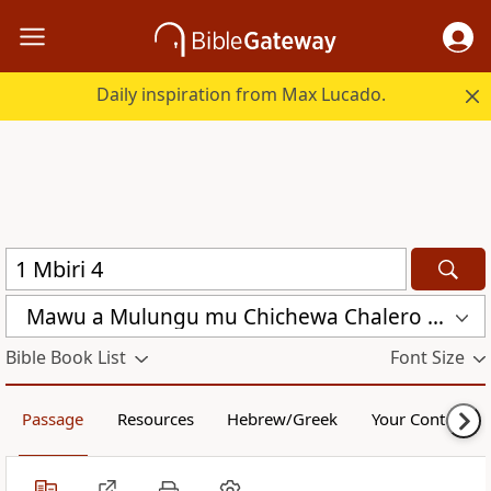
Daily inspiration from Max Lucado.
Mawu a Mulungu mu Chichewa Chalero (CCL)
Bible Book List
Font Size
Passage
Resources
Hebrew/Greek
Your Content