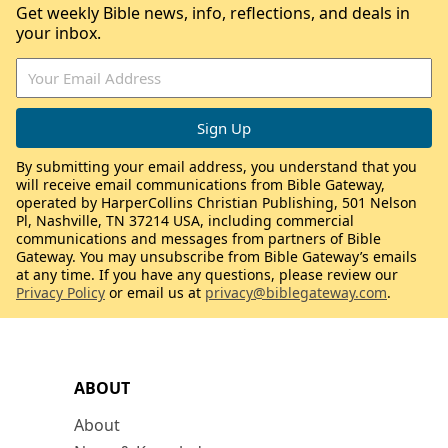
Get weekly Bible news, info, reflections, and deals in
your inbox.
By submitting your email address, you understand that you
will receive email communications from Bible Gateway,
operated by HarperCollins Christian Publishing, 501 Nelson
Pl, Nashville, TN 37214 USA, including commercial
communications and messages from partners of Bible
Gateway. You may unsubscribe from Bible Gateway’s emails
at any time. If you have any questions, please review our
Privacy Policy
or email us at
privacy@biblegateway.com
.
ABOUT
About