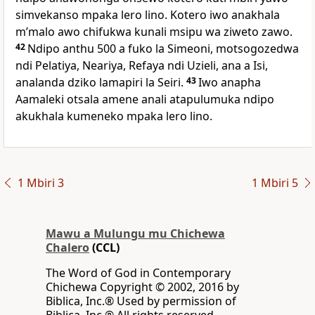
simvekanso mpaka lero lino. Kotero iwo anakhala
mʼmalo awo chifukwa kunali msipu wa ziweto zawo.
42
Ndipo anthu 500 a fuko la Simeoni, motsogozedwa
ndi Pelatiya, Neariya, Refaya ndi Uzieli, ana a Isi,
analanda dziko lamapiri la Seiri.
43
Iwo anapha
Aamaleki otsala amene anali atapulumuka ndipo
akukhala kumeneko mpaka lero lino.
1 Mbiri 3
1 Mbiri 5
Mawu a Mulungu mu Chichewa
Chalero
(CCL)
The Word of God in Contemporary
Chichewa Copyright © 2002, 2016 by
Biblica, Inc.® Used by permission of