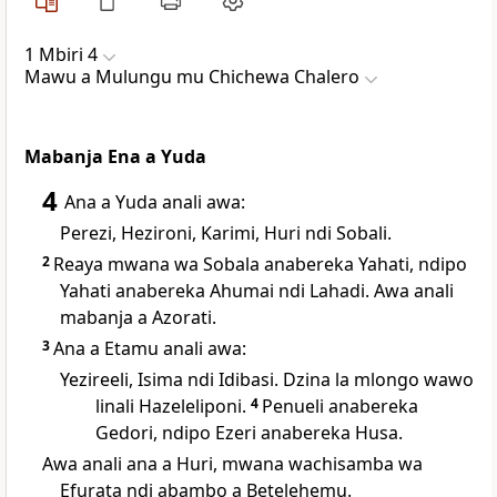
1 Mbiri 4
Mawu a Mulungu mu Chichewa Chalero
Mabanja Ena a Yuda
4
Ana a Yuda anali awa:
Perezi, Hezironi, Karimi, Huri ndi Sobali.
2
Reaya mwana wa Sobala anabereka Yahati, ndipo
Yahati anabereka Ahumai ndi Lahadi. Awa anali
mabanja a Azorati.
3
Ana a Etamu anali awa:
Yezireeli, Isima ndi Idibasi. Dzina la mlongo wawo
linali Hazeleliponi.
4
Penueli anabereka
Gedori, ndipo Ezeri anabereka Husa.
Awa anali ana a Huri, mwana wachisamba wa
Efurata ndi abambo a Betelehemu.