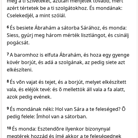
meg a ti szíveteket, azután menjetek tovább, mert
azért tértetek be a ti szolgátokhoz. És mondának:
Cselekedjél, a mint szólál.
6
És besiete Ábrahám a sátorba Sárához, és monda:
Siess, gyúrj meg három mérték lisztlángot, és csinálj
pogácsát.
7
A baromhoz is elfuta Ábrahám, és hoza egy gyenge
kövér borjút, és adá a szolgának, az pedig siete azt
elkészíteni.
8
És võn vajat és tejet, és a borjút, melyet elkészített
vala, és eléjök tevé: és õ mellettök áll vala a fa alatt,
azok pedig evének.
9
És mondának néki: Hol van Sára a te feleséged? Õ
pedig felele: Ímhol van a sátorban.
10
És monda: Esztendõre ilyenkor bizonynyal
megtérek hozzád és ímé akkor a te feleségednek