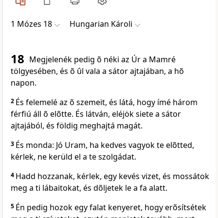
1 Mózes 18
Hungarian Károli
18
Megjelenék pedig õ néki az Úr a Mamré
tölgyesében, és õ ûl vala a sátor ajtajában, a hõ
napon.
2
És felemelé az õ szemeit, és látá, hogy ímé három
férfiú áll õ elõtte. És látván, eléjök siete a sátor
ajtajából, és földig meghajtá magát.
3
És monda: Jó Uram, ha kedves vagyok te elõtted,
kérlek, ne kerüld el a te szolgádat.
4
Hadd hozzanak, kérlek, egy kevés vizet, és mossátok
meg a ti lábaitokat, és dõljetek le a fa alatt.
5
Én pedig hozok egy falat kenyeret, hogy erõsítsétek