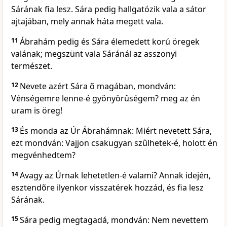
Sárának fia lesz. Sára pedig hallgatózik vala a sátor
ajtajában, mely annak háta megett vala.
11
Ábrahám pedig és Sára élemedett korú öregek
valának; megszünt vala Sáránál az asszonyi
természet.
12
Nevete azért Sára õ magában, mondván:
Vénségemre lenne-é gyönyörûségem? meg az én
uram is öreg!
13
És monda az Úr Ábrahámnak: Miért nevetett Sára,
ezt mondván: Vajjon csakugyan szûlhetek-é, holott én
megvénhedtem?
14
Avagy az Úrnak lehetetlen-é valami? Annak idején,
esztendõre ilyenkor visszatérek hozzád, és fia lesz
Sárának.
15
Sára pedig megtagadá, mondván: Nem nevettem