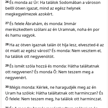
26
És monda az Úr: Ha találok Sodomában a városon
belõl ötven igazat, mind az egész helynek
megkegyelmezek azokért.
27
És felele Ábrahám, és monda: Immár
merészkedtem szólani az én Uramnak, noha én por
és hamu vagyok.
28
Ha az ötven igaznak talán öt híja lesz, elveszted-é az
öt miatt az egész várost? És monda: Nem vesztem el,
ha találok ott negyvenötöt.
29
És ismét szóla hozzá és monda: Hátha találtatnak
ott negyvenen? És monda Õ: Nem teszem meg a
negyvenért.
30
Mégis monda: Kérlek, ne haragudjék meg az én
Uram ha szólok: Hátha találtatnak ott harminczan? És
Õ felele: Nem teszem meg, ha találok ott harminczat.
31