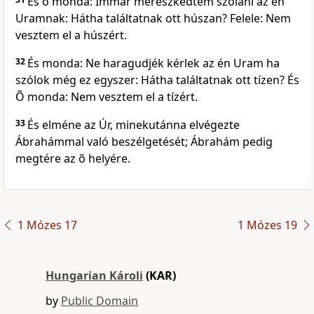
És õ monda: Immár merészkedtem szólani az én
Uramnak: Hátha találtatnak ott húszan? Felele: Nem
vesztem el a húszért.
32
És monda: Ne haragudjék kérlek az én Uram ha
szólok még ez egyszer: Hátha találtatnak ott tízen? És
Õ monda: Nem vesztem el a tízért.
33
És elméne az Úr, minekutánna elvégezte
Ábrahámmal való beszélgetését; Ábrahám pedig
megtére az õ helyére.
1 Mózes 17
1 Mózes 19
Hungarian Károli
(KAR)
by
Public Domain