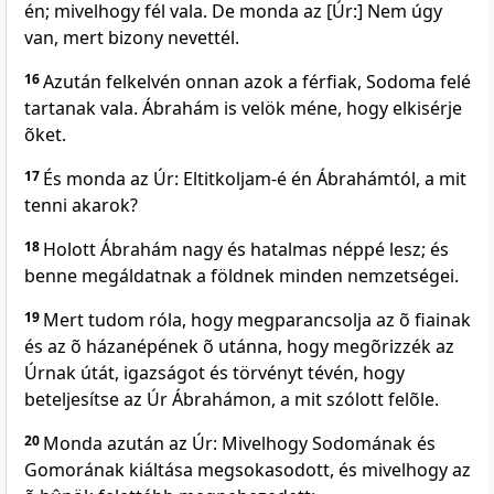
én; mivelhogy fél vala. De monda az [Úr:] Nem úgy
van, mert bizony nevettél.
16
Azután felkelvén onnan azok a férfiak, Sodoma felé
tartanak vala. Ábrahám is velök méne, hogy elkisérje
õket.
17
És monda az Úr: Eltitkoljam-é én Ábrahámtól, a mit
tenni akarok?
18
Holott Ábrahám nagy és hatalmas néppé lesz; és
benne megáldatnak a földnek minden nemzetségei.
19
Mert tudom róla, hogy megparancsolja az õ fiainak
és az õ házanépének õ utánna, hogy megõrizzék az
Úrnak útát, igazságot és törvényt tévén, hogy
beteljesítse az Úr Ábrahámon, a mit szólott felõle.
20
Monda azután az Úr: Mivelhogy Sodomának és
Gomorának kiáltása megsokasodott, és mivelhogy az