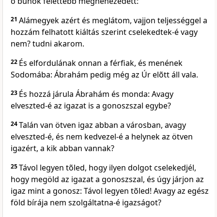
õ bûnök felettébb megnehezedett:
21
Alámegyek azért és meglátom, vajjon teljességgel a
hozzám felhatott kiáltás szerint cselekedtek-é vagy
nem? tudni akarom.
22
És elfordulának onnan a férfiak, és menének
Sodomába: Ábrahám pedig még az Úr elõtt áll vala.
23
És hozzá járula Ábrahám és monda: Avagy
elveszted-é az igazat is a gonoszszal egybe?
24
Talán van ötven igaz abban a városban, avagy
elveszted-é, és nem kedvezel-é a helynek az ötven
igazért, a kik abban vannak?
25
Távol legyen tõled, hogy ilyen dolgot cselekedjél,
hogy megöld az igazat a gonoszszal, és úgy járjon az
igaz mint a gonosz: Távol legyen tõled! Avagy az egész
föld bírája nem szolgáltatna-é igazságot?