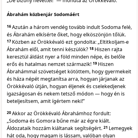
„De bizony nevettél!” — mondta az Örökkévaló.
Ábrahám közbenjár Sodomáért
16
Azután a három vendég tovább indult Sodoma felé,
és Ábrahám elkísérte őket, hogy elköszönjön tőlük.
17
Közben az Örökkévaló ezt gondolta: „Eltitkoljam-e
Ábrahám elől, amit tenni készülök?
18
Hiszen rajta
keresztül áldást nyer a föld minden népe, és belőle
erős és hatalmas nemzet származik!
19
Hiszen
Ábrahámmal szövetséget kötöttem, hogy gyermekeit
és háza népét megtanítsa arra, hogyan járjanak az
Örökkévaló útján, hogyan éljenek és cselekedjenek
igazságosan és nekem tetsző módon — hogy én is
beteljesítsem, amit ígértem neki!”
20
Akkor az Örökkévaló Ábrahámhoz fordult:
„Sodoma és Gomora bűne már az égre kiált.
Áldozataik hozzám kiáltanak segítségért.
21
Lemegyek
hát oda, hogy magam is lássam, valóban olyan