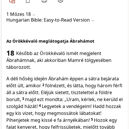
1 Mózes 18
Hungarian Bible: Easy-to-Read Version
Az Örökkévaló meglátogatja Ábrahámot
18
Később az Örökkévaló ismét megjelent
Ábrahámnak, aki akkoriban Mamré tölgyesében
táborozott.
A déli hőség idején Ábrahám éppen a sátra bejárata
előtt ült, amikor
2
fölnézett, és látta, hogy három férfi
áll a sátra előtt. Eléjük sietett, tisztelettel a földre
borult,
3
majd ezt mondta: „Uram, kérlek, ne kerüld el
szolgád házát!
4
Legyetek a vendégeim! Hadd hozzak
egy kis vizet, hogy megmossátok lábatokat!
Pihenjetek meg kissé e fa árnyékában!
5
Hozok egy
falat kenyeret, hogy felfrissüljetek, mielőtt tovább