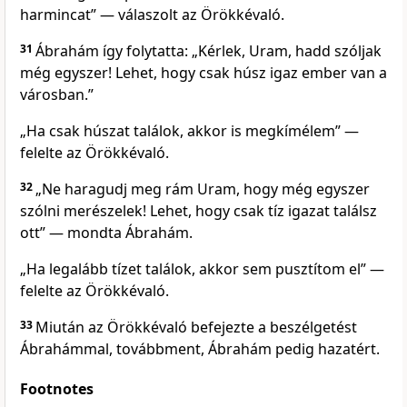
harmincat” — válaszolt az Örökkévaló.
31
Ábrahám így folytatta: „Kérlek, Uram, hadd szóljak
még egyszer! Lehet, hogy csak húsz igaz ember van a
városban.”
„Ha csak húszat találok, akkor is megkímélem” —
felelte az Örökkévaló.
32
„Ne haragudj meg rám Uram, hogy még egyszer
szólni merészelek! Lehet, hogy csak tíz igazat találsz
ott” — mondta Ábrahám.
„Ha legalább tízet találok, akkor sem pusztítom el” —
felelte az Örökkévaló.
33
Miután az Örökkévaló befejezte a beszélgetést
Ábrahámmal, továbbment, Ábrahám pedig hazatért.
Footnotes