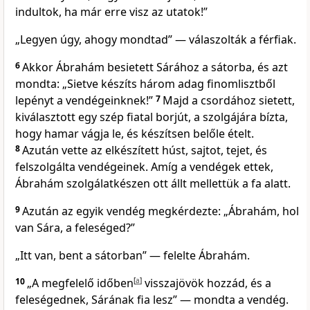
indultok, ha már erre visz az utatok!”
„Legyen úgy, ahogy mondtad” — válaszolták a férfiak.
6
Akkor Ábrahám besietett Sárához a sátorba, és azt
mondta: „Sietve készíts három adag finomlisztből
lepényt a vendégeinknek!”
7
Majd a csordához sietett,
kiválasztott egy szép fiatal borjút, a szolgájára bízta,
hogy hamar vágja le, és készítsen belőle ételt.
8
Azután vette az elkészített húst, sajtot, tejet, és
felszolgálta vendégeinek. Amíg a vendégek ettek,
Ábrahám szolgálatkészen ott állt mellettük a fa alatt.
9
Azután az egyik vendég megkérdezte: „Ábrahám, hol
van Sára, a feleséged?”
„Itt van, bent a sátorban” — felelte Ábrahám.
10
„A megfelelő időben
[
a
]
visszajövök hozzád, és a
feleségednek, Sárának fia lesz” — mondta a vendég.