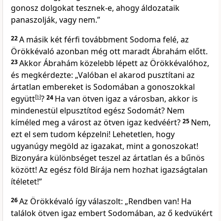
gonosz dolgokat tesznek-e, ahogy áldozataik
panaszolják, vagy nem.”
22
A másik két férfi továbbment Sodoma felé, az
Örökkévaló azonban még ott maradt Ábrahám előtt.
23
Akkor Ábrahám közelebb lépett az Örökkévalóhoz,
és megkérdezte: „Valóban el akarod pusztítani az
ártatlan embereket is Sodomában a gonoszokkal
együtt
[
b
]
?
24
Ha van ötven igaz a városban, akkor is
mindenestül elpusztítod egész Sodomát? Nem
kíméled meg a várost az ötven igaz kedvéért?
25
Nem,
ezt el sem tudom képzelni! Lehetetlen, hogy
ugyanúgy megöld az igazakat, mint a gonoszokat!
Bizonyára különbséget teszel az ártatlan és a bűnös
között! Az egész föld Bírája nem hozhat igazságtalan
ítéletet!”
26
Az Örökkévaló így válaszolt: „Rendben van! Ha
találok ötven igaz embert Sodomában, az ő kedvükért