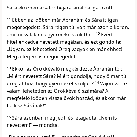
Sára eközben a sátor bejáratánál hallgatózott.
11
Ebben az időben már Ábrahám és Sára is igen
megöregedett. Sára régen túl volt már azon a koron,
amikor valakinek gyermeke születhet.
12
Ezért
hitetlenkedve nevetett magában, és ezt gondolta:
„Ugyan, ez lehetetlen! Öreg vagyok én már ehhez!
Meg a férjem is megöregedett.”
13
Ekkor az Örökkévaló megkérdezte Ábrahámtól:
„Miért nevetett Sára? Miért gondolja, hogy ő már túl
öreg ahhoz, hogy gyermeket szüljön?
14
Vajon van-e
valami lehetetlen az Örökkévaló számára? A
megfelelő időben visszajövök hozzád, és akkor már
fia lesz Sárának!”
15
Sára azonban megijedt, és letagadta: „Nem is
nevettem!” — mondta.