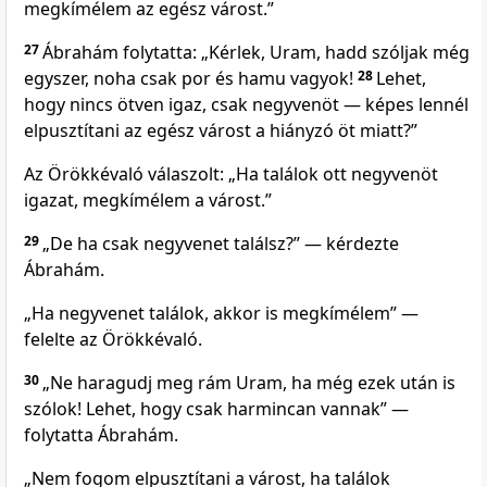
megkímélem az egész várost.”
27
Ábrahám folytatta: „Kérlek, Uram, hadd szóljak még
egyszer, noha csak por és hamu vagyok!
28
Lehet,
hogy nincs ötven igaz, csak negyvenöt — képes lennél
elpusztítani az egész várost a hiányzó öt miatt?”
Az Örökkévaló válaszolt: „Ha találok ott negyvenöt
igazat, megkímélem a várost.”
29
„De ha csak negyvenet találsz?” — kérdezte
Ábrahám.
„Ha negyvenet találok, akkor is megkímélem” —
felelte az Örökkévaló.
30
„Ne haragudj meg rám Uram, ha még ezek után is
szólok! Lehet, hogy csak harmincan vannak” —
folytatta Ábrahám.
„Nem fogom elpusztítani a várost, ha találok