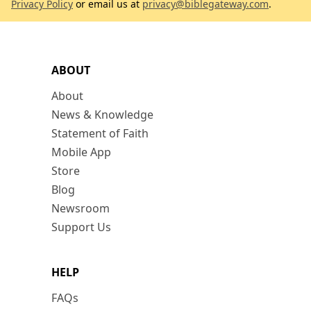
Privacy Policy
or email us at
privacy@biblegateway.com
.
ABOUT
About
News & Knowledge
Statement of Faith
Mobile App
Store
Blog
Newsroom
Support Us
HELP
FAQs