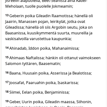
Jisreelin alapuolella, Beet-Seanista aina Aabel-
Meholaan, tuolle puolelle Jokmeamin;
13
Geberin poika Gileadin Raamotissa; hänellä oli
Jaairin, Manassen pojan, leirikylät, jotka ovat
Gileadissa; hänellä oli siis Argobin seutu, joka on
Baasanissa, kuusikymmentä suurta, muureilla ja
vaskisalvoilla varustettua kaupunkia;
14
Ahinadab, Iddon poika, Mahanaimissa;
15
Ahimaas Naftalissa; hänkin oli ottanut vaimokseen
Salomon tyttären, Baasematin;
16
Baana, Huusain poika, Asserissa ja Bealotissa;
17
Joosafat, Paaruahin poika, Isaskarissa;
18
Siimei, Eelan poika, Benjaminissa;
19
Geber, Uurin poika, Gileadin maassa, Siihonin,