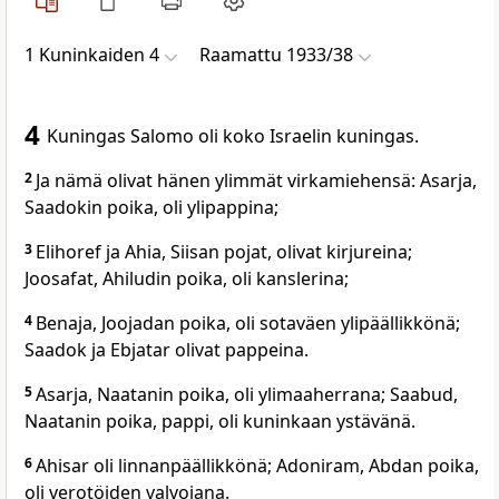
1 Kuninkaiden 4
Raamattu 1933/38
4
Kuningas Salomo oli koko Israelin kuningas.
2
Ja nämä olivat hänen ylimmät virkamiehensä: Asarja,
Saadokin poika, oli ylipappina;
3
Elihoref ja Ahia, Siisan pojat, olivat kirjureina;
Joosafat, Ahiludin poika, oli kanslerina;
4
Benaja, Joojadan poika, oli sotaväen ylipäällikkönä;
Saadok ja Ebjatar olivat pappeina.
5
Asarja, Naatanin poika, oli ylimaaherrana; Saabud,
Naatanin poika, pappi, oli kuninkaan ystävänä.
6
Ahisar oli linnanpäällikkönä; Adoniram, Abdan poika,
oli verotöiden valvojana.