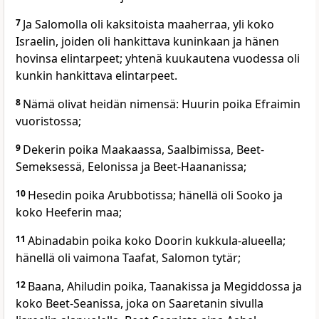
7
Ja Salomolla oli kaksitoista maaherraa, yli koko
Israelin, joiden oli hankittava kuninkaan ja hänen
hovinsa elintarpeet; yhtenä kuukautena vuodessa oli
kunkin hankittava elintarpeet.
8
Nämä olivat heidän nimensä: Huurin poika Efraimin
vuoristossa;
9
Dekerin poika Maakaassa, Saalbimissa, Beet-
Semeksessä, Eelonissa ja Beet-Haananissa;
10
Hesedin poika Arubbotissa; hänellä oli Sooko ja
koko Heeferin maa;
11
Abinadabin poika koko Doorin kukkula-alueella;
hänellä oli vaimona Taafat, Salomon tytär;
12
Baana, Ahiludin poika, Taanakissa ja Megiddossa ja
koko Beet-Seanissa, joka on Saaretanin sivulla