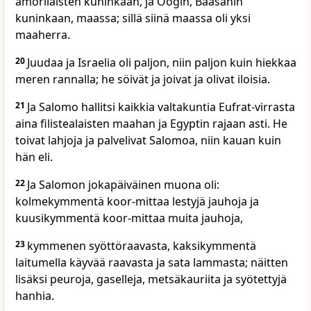
amorilaisten kuninkaan, ja Oogin, Baasanin
kuninkaan, maassa; sillä siinä maassa oli yksi
maaherra.
20
Juudaa ja Israelia oli paljon, niin paljon kuin hiekkaa
meren rannalla; he söivät ja joivat ja olivat iloisia.
21
Ja Salomo hallitsi kaikkia valtakuntia Eufrat-virrasta
aina filistealaisten maahan ja Egyptin rajaan asti. He
toivat lahjoja ja palvelivat Salomoa, niin kauan kuin
hän eli.
22
Ja Salomon jokapäiväinen muona oli:
kolmekymmentä koor-mittaa lestyjä jauhoja ja
kuusikymmentä koor-mittaa muita jauhoja,
23
kymmenen syöttöraavasta, kaksikymmentä
laitumella käyvää raavasta ja sata lammasta; näitten
lisäksi peuroja, gaselleja, metsäkauriita ja syötettyjä
hanhia.