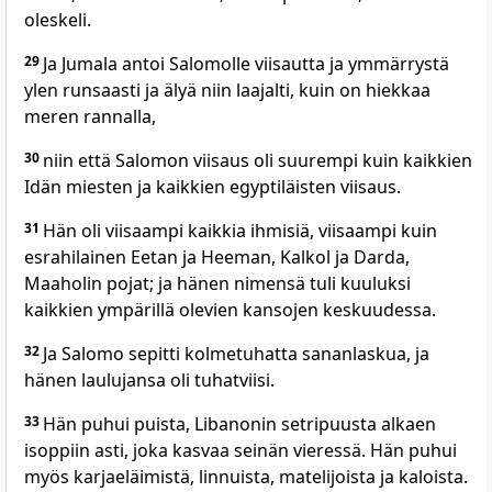
oleskeli.
29
Ja Jumala antoi Salomolle viisautta ja ymmärrystä
ylen runsaasti ja älyä niin laajalti, kuin on hiekkaa
meren rannalla,
30
niin että Salomon viisaus oli suurempi kuin kaikkien
Idän miesten ja kaikkien egyptiläisten viisaus.
31
Hän oli viisaampi kaikkia ihmisiä, viisaampi kuin
esrahilainen Eetan ja Heeman, Kalkol ja Darda,
Maaholin pojat; ja hänen nimensä tuli kuuluksi
kaikkien ympärillä olevien kansojen keskuudessa.
32
Ja Salomo sepitti kolmetuhatta sananlaskua, ja
hänen laulujansa oli tuhatviisi.
33
Hän puhui puista, Libanonin setripuusta alkaen
isoppiin asti, joka kasvaa seinän vieressä. Hän puhui
myös karjaeläimistä, linnuista, matelijoista ja kaloista.