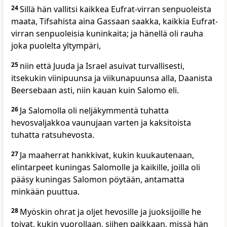
24
Sillä hän vallitsi kaikkea Eufrat-virran senpuoleista
maata, Tifsahista aina Gassaan saakka, kaikkia Eufrat-
virran senpuoleisia kuninkaita; ja hänellä oli rauha
joka puolelta yltympäri,
25
niin että Juuda ja Israel asuivat turvallisesti,
itsekukin viinipuunsa ja viikunapuunsa alla, Daanista
Beersebaan asti, niin kauan kuin Salomo eli.
26
Ja Salomolla oli neljäkymmentä tuhatta
hevosvaljakkoa vaunujaan varten ja kaksitoista
tuhatta ratsuhevosta.
27
Ja maaherrat hankkivat, kukin kuukautenaan,
elintarpeet kuningas Salomolle ja kaikille, joilla oli
pääsy kuningas Salomon pöytään, antamatta
minkään puuttua.
28
Myöskin ohrat ja oljet hevosille ja juoksijoille he
toivat, kukin vuorollaan, siihen paikkaan, missä hän