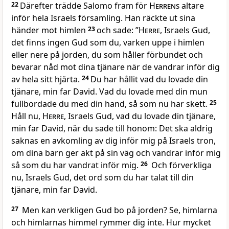
22
Därefter trädde Salomo fram för
Herrens
altare
inför hela Israels församling. Han räckte ut sina
händer mot himlen
23
och sade: ”
Herre
, Israels Gud,
det finns ingen Gud som du, varken uppe i himlen
eller nere på jorden, du som håller förbundet och
bevarar nåd mot dina tjänare när de vandrar inför dig
av hela sitt hjärta.
24
Du har hållit vad du lovade din
tjänare, min far David. Vad du lovade med din mun
fullbordade du med din hand, så som nu har skett.
25
Håll nu,
Herre
, Israels Gud, vad du lovade din tjänare,
min far David, när du sade till honom: Det ska aldrig
saknas en avkomling av dig inför mig på Israels tron,
om dina barn ger akt på sin väg och vandrar inför mig
så som du har vandrat inför mig.
26
Och förverkliga
nu, Israels Gud, det ord som du har talat till din
tjänare, min far David.
27
Men kan verkligen Gud bo på jorden? Se, himlarna
och himlarnas himmel rymmer dig inte. Hur mycket