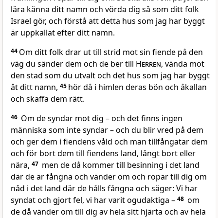
lära känna ditt namn och vörda dig så som ditt folk
Israel gör, och förstå att detta hus som jag har byggt
är uppkallat efter ditt namn.
44
Om ditt folk drar ut till strid mot sin fiende på den
väg du sänder dem och de ber till
Herren
, vända mot
den stad som du utvalt och det hus som jag har byggt
åt ditt namn,
45
hör då i himlen deras bön och åkallan
och skaffa dem rätt.
46
Om de syndar mot dig – och det finns ingen
människa som inte syndar – och du blir vred på dem
och ger dem i fiendens våld och man tillfångatar dem
och för bort dem till fiendens land, långt bort eller
nära,
47
men de då kommer till besinning i det land
där de är fångna och vänder om och ropar till dig om
nåd i det land där de hålls fångna och säger: Vi har
syndat och gjort fel, vi har varit ogudaktiga –
48
om
de då vänder om till dig av hela sitt hjärta och av hela