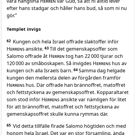
vara hängivna
Herren
vår Gud, så att ni alltid lever
efter hans stadgar och håller hans bud, så som ni nu
gör.”
Templet invigs
62
Kungen och hela Israel offrade slaktoffer inför
Herrens
ansikte.
63
Till det gemenskapsoffer som
Salomo offrade åt
Herren
tog han 22 000 tjurar och
120 000 av småboskapen. Så invigdes
Herrens
hus av
kungen och alla Israels barn.
64
Samma dag helgade
kungen den mellersta delen av förgården framför
Herrens
hus. Där offrade han brännoffret, matoffret
och fettstyckena av gemenskapsoffret. Kopparaltaret
som stod inför
Herrens
ansikte var nämligen för litet
för att brännoffret, matoffret och fettstyckena av
gemenskapsoffret skulle kunna rymmas där.
65
Vid detta tillfälle firade Salomo högtiden och med
honom hela Israel. Det var en stor församling, ända