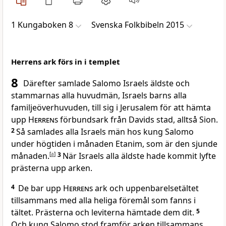
1 Kungaboken 8
Svenska Folkbibeln 2015
Herrens ark förs in i templet
8
Därefter samlade Salomo Israels äldste och
stammarnas alla huvudmän, Israels barns alla
familjeöverhuvuden, till sig i Jerusalem för att hämta
upp
Herrens
förbundsark från Davids stad, alltså Sion.
2
Så samlades alla Israels män hos kung Salomo
under högtiden i månaden Etanim, som är den sjunde
månaden.
[
a
]
3
När Israels alla äldste hade kommit lyfte
prästerna upp arken.
4
De bar upp
Herrens
ark och uppenbarelsetältet
tillsammans med alla heliga föremål som fanns i
tältet. Prästerna och leviterna hämtade dem dit.
5
Och kung Salomo stod framför arken tillsammans