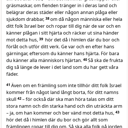
gräsmaskar, om fienden tränger in i deras land och
belägrar deras städer eller någon annan plåga eller
sjukdom drabbar,
38
om då någon människa eller hela
ditt folk Israel ber och ropar till dig när de var och en
känner plågan i sitt hjärta och räcker ut sina händer
mot detta hus,
39
hör det då i himlen där du bor och
förlåt och utför ditt verk. Ge var och en efter hans
gärningar, eftersom du känner hans hjärta. För bara
du känner alla människors hjärtan.
40
Så ska de frukta
dig så länge de lever i det land som du har gett våra
fäder.
41
Även om en främling som inte tillhör ditt folk Israel
kommer från något land långt borta, för ditt namns
skull
42
– för också där ska man höra talas om ditt
stora namn och din starka hand och din uträckta arm
– ja, om han kommer och ber vänd mot detta hus,
43
hör det då i himlen där du bor och gör allt som
främlingen ropar till dig om. Så ska alla folk på jorden