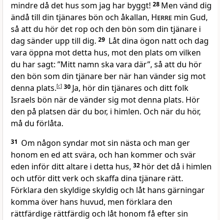
mindre då det hus som jag har byggt!
28
Men vänd dig
ändå till din tjänares bön och åkallan,
Herre
min Gud,
så att du hör det rop och den bön som din tjänare i
dag sänder upp till dig.
29
Låt dina ögon natt och dag
vara öppna mot detta hus, mot den plats om vilken
du har sagt: ”Mitt namn ska vara där”, så att du hör
den bön som din tjänare ber när han vänder sig mot
denna plats.
[
c
]
30
Ja, hör din tjänares och ditt folk
Israels bön när de vänder sig mot denna plats. Hör
den på platsen där du bor, i himlen. Och när du hör,
må du förlåta.
31
Om någon syndar mot sin nästa och man ger
honom en ed att svära, och han kommer och svär
eden inför ditt altare i detta hus,
32
hör det då i himlen
och utför ditt verk och skaffa dina tjänare rätt.
Förklara den skyldige skyldig och låt hans gärningar
komma över hans huvud, men förklara den
rättfärdige rättfärdig och låt honom få efter sin