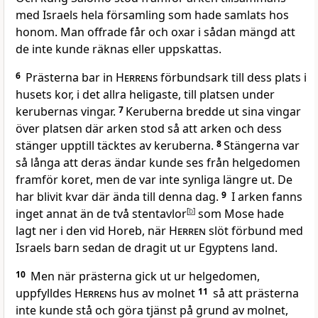
med Israels hela församling som hade samlats hos
honom. Man offrade får och oxar i sådan mängd att
de inte kunde räknas eller uppskattas.
6
Prästerna bar in
Herrens
förbundsark till dess plats i
husets kor, i det allra heligaste, till platsen under
kerubernas vingar.
7
Keruberna bredde ut sina vingar
över platsen där arken stod så att arken och dess
stänger upptill täcktes av keruberna.
8
Stängerna var
så långa att deras ändar kunde ses från helgedomen
framför koret, men de var inte synliga längre ut. De
har blivit kvar där ända till denna dag.
9
I arken fanns
inget annat än de två stentavlor
[
b
]
som Mose hade
lagt ner i den vid Horeb, när
Herren
slöt förbund med
Israels barn sedan de dragit ut ur Egyptens land.
10
Men när prästerna gick ut ur helgedomen,
uppfylldes
Herrens
hus av molnet
11
så att prästerna
inte kunde stå och göra tjänst på grund av molnet,