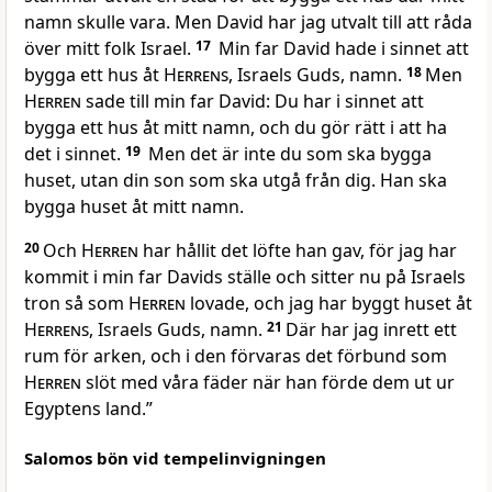
namn skulle vara. Men David har jag utvalt till att råda
över mitt folk Israel.
17
Min far David hade i sinnet att
bygga ett hus åt
Herrens
, Israels Guds, namn.
18
Men
Herren
sade till min far David: Du har i sinnet att
bygga ett hus åt mitt namn, och du gör rätt i att ha
det i sinnet.
19
Men det är inte du som ska bygga
huset, utan din son som ska utgå från dig. Han ska
bygga huset åt mitt namn.
20
Och
Herren
har hållit det löfte han gav, för jag har
kommit i min far Davids ställe och sitter nu på Israels
tron så som
Herren
lovade, och jag har byggt huset åt
Herrens
, Israels Guds, namn.
21
Där har jag inrett ett
rum för arken, och i den förvaras det förbund som
Herren
slöt med våra fäder när han förde dem ut ur
Egyptens land.”
Salomos bön vid tempelinvigningen