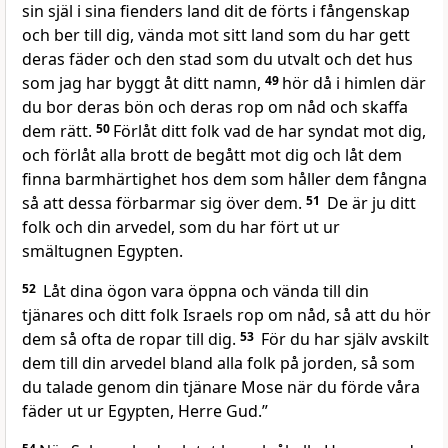
sin själ i sina fienders land dit de förts i fångenskap
och ber till dig, vända mot sitt land som du har gett
deras fäder och den stad som du utvalt och det hus
som jag har byggt åt ditt namn,
49
hör då i himlen där
du bor deras bön och deras rop om nåd och skaffa
dem rätt.
50
Förlåt ditt folk vad de har syndat mot dig,
och förlåt alla brott de begått mot dig och låt dem
finna barmhärtighet hos dem som håller dem fångna
så att dessa förbarmar sig över dem.
51
De är ju ditt
folk och din arvedel, som du har fört ut ur
smältugnen Egypten.
52
Låt dina ögon vara öppna och vända till din
tjänares och ditt folk Israels rop om nåd, så att du hör
dem så ofta de ropar till dig.
53
För du har själv avskilt
dem till din arvedel bland alla folk på jorden, så som
du talade genom din tjänare Mose när du förde våra
fäder ut ur Egypten, Herre Gud.”