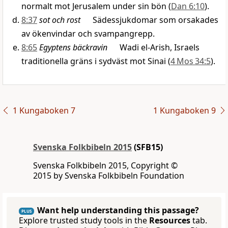
normalt mot Jerusalem under sin bön (
Dan 6:10
).
8:37
sot och rost
Sädessjukdomar som orsakades
av ökenvindar och svampangrepp.
8:65
Egyptens bäckravin
Wadi el-Arish, Israels
traditionella gräns i sydväst mot Sinai (
4 Mos 34:5
).
1 Kungaboken 7
1 Kungaboken 9
Svenska Folkbibeln 2015
(SFB15)
Svenska Folkbibeln 2015, Copyright ©
2015 by Svenska Folkbibeln Foundation
Want help understanding this passage?
PLUS
Explore trusted study tools in the
Resources
tab.