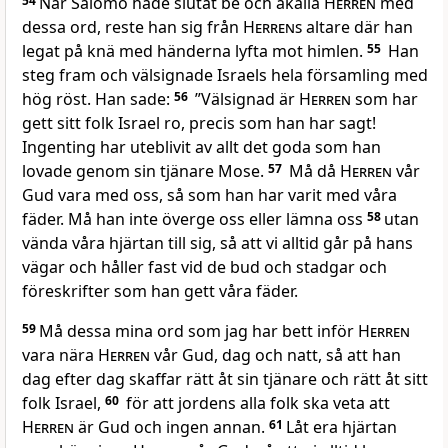
54
När Salomo hade slutat be och åkalla
Herren
med
dessa ord, reste han sig från
Herrens
altare där han
legat på knä med händerna lyfta mot himlen.
55
Han
steg fram och välsignade Israels hela församling med
hög röst. Han sade:
56
”Välsignad är
Herren
som har
gett sitt folk Israel ro, precis som han har sagt!
Ingenting har uteblivit av allt det goda som han
lovade genom sin tjänare Mose.
57
Må då
Herren
vår
Gud vara med oss, så som han har varit med våra
fäder. Må han inte överge oss eller lämna oss
58
utan
vända våra hjärtan till sig, så att vi alltid går på hans
vägar och håller fast vid de bud och stadgar och
föreskrifter som han gett våra fäder.
59
Må dessa mina ord som jag har bett inför
Herren
vara nära
Herren
vår Gud, dag och natt, så att han
dag efter dag skaffar rätt åt sin tjänare och rätt åt sitt
folk Israel,
60
för att jordens alla folk ska veta att
Herren
är Gud och ingen annan.
61
Låt era hjärtan