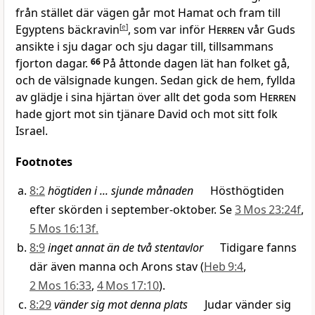
från stället där vägen går mot Hamat och fram till
Egyptens bäckravin
[
e
]
, som var inför
Herren
vår Guds
ansikte i sju dagar och sju dagar till, tillsammans
fjorton dagar.
66
På åttonde dagen lät han folket gå,
och de välsignade kungen. Sedan gick de hem, fyllda
av glädje i sina hjärtan över allt det goda som
Herren
hade gjort mot sin tjänare David och mot sitt folk
Israel.
Footnotes
8:2
högtiden i ... sjunde månaden
Hösthögtiden
efter skörden i september-oktober. Se
3 Mos 23:24f
,
5 Mos 16:13f.
8:9
inget annat än de två stentavlor
Tidigare fanns
där även manna och Arons stav (
Heb 9:4
,
2 Mos 16:33
,
4 Mos 17:10
).
8:29
vänder sig mot denna plats
Judar vänder sig