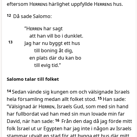
eftersom
Herrens
härlighet uppfyllde
Herrens
hus.
12
Då sade Salomo:
”
Herren
har sagt
att han vill bo i dunklet.
13
Jag har nu byggt ett hus
till boning åt dig,
en plats där du kan bo
till evig tid.”
Salomo talar till folket
14
Sedan vände sig kungen om och välsignade Israels
hela församling medan allt folket stod.
15
Han sade:
”Välsignad är
Herren
, Israels Gud, som med sin hand
har fullbordat vad han med sin mun lovade min far
David, när han sade:
16
Från den dag då jag förde mitt
folk Israel ut ur Egypten har jag inte i någon av Israels
stammar utvalt en stad för att bygga ett hus där mitt