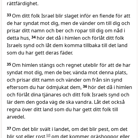
rättfärdighet.
33
Om ditt folk Israel blir slaget inför en fiende för att
de har syndat mot dig, men de vänder om till dig och
prisar ditt namn och ber och ropar till dig om nåd i
detta hus,
34
hör det då i himlen och förlåt ditt folk
Israels synd och låt dem komma tillbaka till det land
som du har gett deras fäder.
35
Om himlen stängs och regnet uteblir för att de har
syndat mot dig, men de ber, vända mot denna plats,
och prisar ditt namn och vänder om från sin synd
eftersom du har ödmjukat dem,
36
hör det då i himlen
och förlåt dina tjänares och ditt folk Israels synd och
lär dem den goda väg de ska vandra. Låt det också
regna över ditt land som du har gett ditt folk till
arvedel.
37
Om det blir svält i landet, om det blir pest, om det
blir sot eller rost,
[
d
]
om det kommer gräshoppor eller