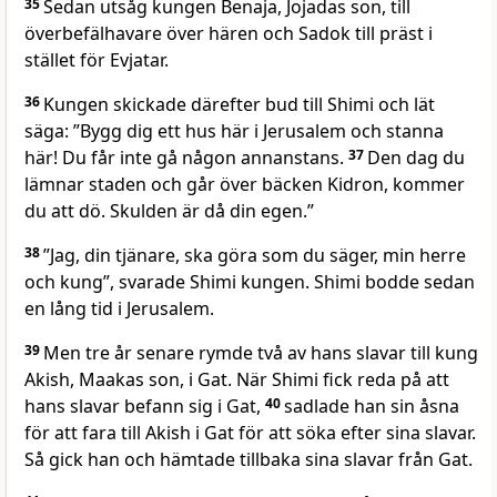
35
Sedan utsåg kungen Benaja, Jojadas son, till
överbefälhavare över hären och Sadok till präst i
stället för Evjatar.
36
Kungen skickade därefter bud till Shimi och lät
säga: ”Bygg dig ett hus här i Jerusalem och stanna
här! Du får inte gå någon annanstans.
37
Den dag du
lämnar staden och går över bäcken Kidron, kommer
du att dö. Skulden är då din egen.”
38
”Jag, din tjänare, ska göra som du säger, min herre
och kung”, svarade Shimi kungen. Shimi bodde sedan
en lång tid i Jerusalem.
39
Men tre år senare rymde två av hans slavar till kung
Akish, Maakas son, i Gat. När Shimi fick reda på att
hans slavar befann sig i Gat,
40
sadlade han sin åsna
för att fara till Akish i Gat för att söka efter sina slavar.
Så gick han och hämtade tillbaka sina slavar från Gat.