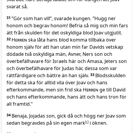
svarat så.
31
”Gör som han vill”, svarade kungen. ”Hugg ner
honom och begrav honom! Befria så mig och min fars
ätt från skulden för det oskyldiga blod Joav utgjutit.
32
Herren
ska låta hans blod komma tillbaka över
honom själv för att han utan min far Davids vetskap
dödade två oskyldiga män, Avner, Ners son och
överbefälhavare för Israels här och Amasa, Jeters son
och överbefälhavare för Judas här, dessa som var
rättfärdigare och bättre än han själv.
33
Blodsskulden
för detta ska för alltid vila över Joav och hans
efterkommande, men sin frid ska
Herren
ge till David
och hans efterkommande, hans ätt och hans tron för
all framtid.”
34
Benaja, Jojadas son, gick då och högg ner Joav som
sedan begravdes på sin egen mark
[
c
]
i öknen.