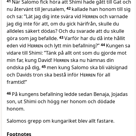
41
När Salomo fick höra att Shimi hade gått till Gat och
nu återvänt till Jerusalem,
42
kallade han honom till sig
och sa: ”Lät jag dig inte svära vid
Herren
och varnade
jag dig inte för att, om du gick härifrån, skulle du
alldeles säkert dödas? Och du svarade att du skulle
göra som jag befallde.
43
Varför har du då inte hållit
eden vid
Herren
och lytt min befallning?”
44
Kungen sa
vidare till Shimi: ”Tänk på allt ont som du gjorde mot
min far, kung David!
Herren
ska nu hämnas din
ondska på dig,
45
men kung Salomo ska bli välsignad
och Davids tron ska bestå inför
Herren
för all
framtid!”
46
På kungens befallning ledde sedan Benaja, Jojadas
son, ut Shimi och högg ner honom och dödade
honom.
Salomos grepp om kungariket blev allt fastare.
Footnotes