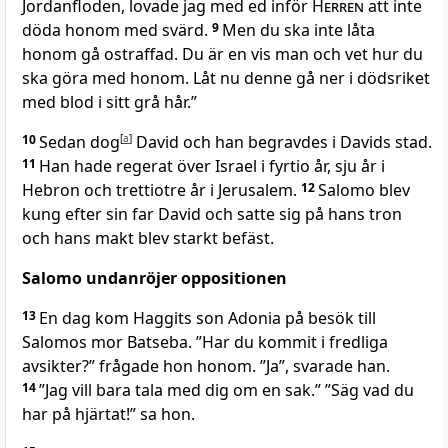
Jordanfloden, lovade jag med ed inför
Herren
att inte
döda honom med svärd.
9
Men du ska inte låta
honom gå ostraffad. Du är en vis man och vet hur du
ska göra med honom. Låt nu denne gå ner i dödsriket
med blod i sitt grå hår.”
10
Sedan dog
[
a
]
David och han begravdes i Davids stad.
11
Han hade regerat över Israel i fyrtio år, sju år i
Hebron och trettiotre år i Jerusalem.
12
Salomo blev
kung efter sin far David och satte sig på hans tron
och hans makt blev starkt befäst.
Salomo undanröjer oppositionen
13
En dag kom Haggits son Adonia på besök till
Salomos mor Batseba. ”Har du kommit i fredliga
avsikter?” frågade hon honom. ”Ja”, svarade han.
14
”Jag vill bara tala med dig om en sak.” ”Säg vad du
har på hjärtat!” sa hon.