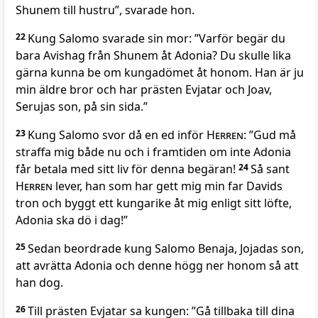
Shunem till hustru”, svarade hon.
22
Kung Salomo svarade sin mor: ”Varför begär du
bara Avishag från Shunem åt Adonia? Du skulle lika
gärna kunna be om kungadömet åt honom. Han är ju
min äldre bror och har prästen Evjatar och Joav,
Serujas son, på sin sida.”
23
Kung Salomo svor då en ed inför
Herren
: ”Gud må
straffa mig både nu och i framtiden om inte Adonia
får betala med sitt liv för denna begäran!
24
Så sant
Herren
lever, han som har gett mig min far Davids
tron och byggt ett kungarike åt mig enligt sitt löfte,
Adonia ska dö i dag!”
25
Sedan beordrade kung Salomo Benaja, Jojadas son,
att avrätta Adonia och denne högg ner honom så att
han dog.
26
Till prästen Evjatar sa kungen: ”Gå tillbaka till dina