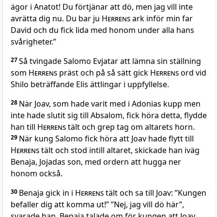
ägor i Anatot! Du förtjänar att dö, men jag vill inte
avrätta dig nu. Du bar ju
Herrens
ark inför min far
David och du fick lida med honom under alla hans
svårigheter.”
27
Så tvingade Salomo Evjatar att lämna sin ställning
som
Herrens
präst och på så sätt gick
Herrens
ord vid
Shilo beträffande Elis ättlingar i uppfyllelse.
28
När Joav, som hade varit med i Adonias kupp men
inte hade slutit sig till Absalom, fick höra detta, flydde
han till
Herrens
tält och grep tag om altarets horn.
29
När kung Salomo fick höra att Joav hade flytt till
Herrens
tält och stod intill altaret, skickade han iväg
Benaja, Jojadas son, med ordern att hugga ner
honom också.
30
Benaja gick in i
Herrens
tält och sa till Joav: ”Kungen
befaller dig att komma ut!” ”Nej, jag vill dö här”,
svarade han. Benaja talade om för kungen att Joav