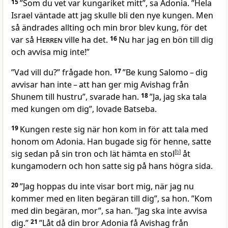
15
”Som du vet var kungariket mitt”, sa Adonia. ”Hela
Israel väntade att jag skulle bli den nye kungen. Men
så ändrades allting och min bror blev kung, för det
var så
Herren
ville ha det.
16
Nu har jag en bön till dig
och avvisa mig inte!”
”Vad vill du?” frågade hon.
17
”Be kung Salomo – dig
avvisar han inte – att han ger mig Avishag från
Shunem till hustru”, svarade han.
18
”Ja, jag ska tala
med kungen om dig”, lovade Batseba.
19
Kungen reste sig när hon kom in för att tala med
honom om Adonia. Han bugade sig för henne, satte
sig sedan på sin tron och lät hämta en stol
[
b
]
åt
kungamodern och hon satte sig på hans högra sida.
20
”Jag hoppas du inte visar bort mig, när jag nu
kommer med en liten begäran till dig”, sa hon. ”Kom
med din begäran, mor”, sa han. ”Jag ska inte avvisa
dig.”
21
”Låt då din bror Adonia få Avishag från