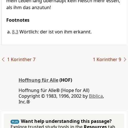
mein Leben lang überhaupt kein Fleisch mehr essen,
als ihm das anzutun!
Footnotes
8,3
Wörtlich: der ist von ihm erkannt.
1 Korinther 7
1 Korinther 9
Hoffnung für Alle
(HOF)
Hoffnung für Alle® (Hope for All)
Copyright © 1983, 1996, 2002 by
Biblica
,
Inc.®
Want help understanding this passage?
PLUS
Explore trusted study tools in the
Resources
tab.