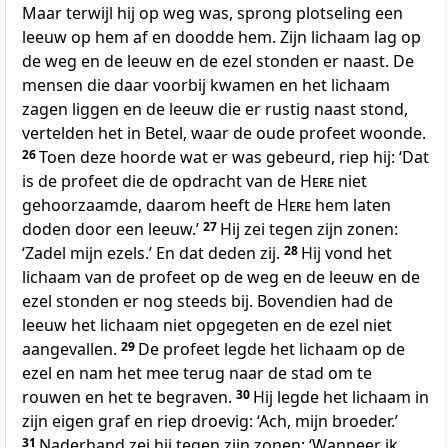
Maar terwijl hij op weg was, sprong plotseling een
leeuw op hem af en doodde hem. Zijn lichaam lag op
de weg en de leeuw en de ezel stonden er naast. De
mensen die daar voorbij kwamen en het lichaam
zagen liggen en de leeuw die er rustig naast stond,
vertelden het in Betel, waar de oude profeet woonde.
26
Toen deze hoorde wat er was gebeurd, riep hij: ‘Dat
is de profeet die de opdracht van de
Here
niet
gehoorzaamde, daarom heeft de
Here
hem laten
doden door een leeuw.’
27
Hij zei tegen zijn zonen:
‘Zadel mijn ezels.’ En dat deden zij.
28
Hij vond het
lichaam van de profeet op de weg en de leeuw en de
ezel stonden er nog steeds bij. Bovendien had de
leeuw het lichaam niet opgegeten en de ezel niet
aangevallen.
29
De profeet legde het lichaam op de
ezel en nam het mee terug naar de stad om te
rouwen en het te begraven.
30
Hij legde het lichaam in
zijn eigen graf en riep droevig: ‘Ach, mijn broeder.’
31
Naderhand zei hij tegen zijn zonen: ‘Wanneer ik