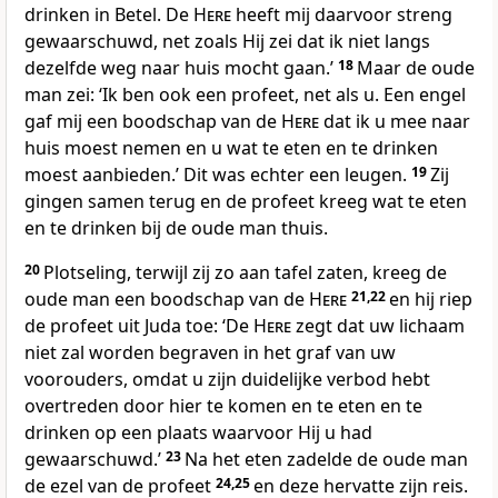
drinken in Betel. De
Here
heeft mij daarvoor streng
gewaarschuwd, net zoals Hij zei dat ik niet langs
dezelfde weg naar huis mocht gaan.’
18
Maar de oude
man zei: ‘Ik ben ook een profeet, net als u. Een engel
gaf mij een boodschap van de
Here
dat ik u mee naar
huis moest nemen en u wat te eten en te drinken
moest aanbieden.’ Dit was echter een leugen.
19
Zij
gingen samen terug en de profeet kreeg wat te eten
en te drinken bij de oude man thuis.
20
Plotseling, terwijl zij zo aan tafel zaten, kreeg de
oude man een boodschap van de
Here
21,22
en hij riep
de profeet uit Juda toe: ‘De
Here
zegt dat uw lichaam
niet zal worden begraven in het graf van uw
voorouders, omdat u zijn duidelijke verbod hebt
overtreden door hier te komen en te eten en te
drinken op een plaats waarvoor Hij u had
gewaarschuwd.’
23
Na het eten zadelde de oude man
de ezel van de profeet
24,25
en deze hervatte zijn reis.