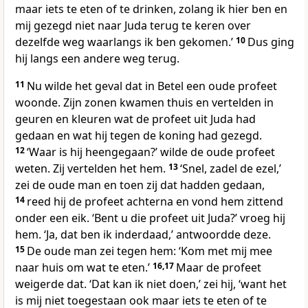
maar iets te eten of te drinken, zolang ik hier ben en
mij gezegd niet naar Juda terug te keren over
dezelfde weg waarlangs ik ben gekomen.’
10
Dus ging
hij langs een andere weg terug.
11
Nu wilde het geval dat in Betel een oude profeet
woonde. Zijn zonen kwamen thuis en vertelden in
geuren en kleuren wat de profeet uit Juda had
gedaan en wat hij tegen de koning had gezegd.
12
‘Waar is hij heengegaan?’ wilde de oude profeet
weten. Zij vertelden het hem.
13
‘Snel, zadel de ezel,’
zei de oude man en toen zij dat hadden gedaan,
14
reed hij de profeet achterna en vond hem zittend
onder een eik. ‘Bent u die profeet uit Juda?’ vroeg hij
hem. ‘Ja, dat ben ik inderdaad,’ antwoordde deze.
15
De oude man zei tegen hem: ‘Kom met mij mee
naar huis om wat te eten.’
16,17
Maar de profeet
weigerde dat. ‘Dat kan ik niet doen,’ zei hij, ‘want het
is mij niet toegestaan ook maar iets te eten of te