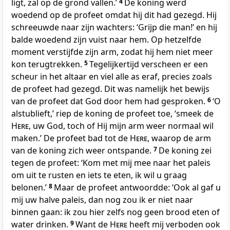
ligt, zal op de grond vallen.’
4
De koning werd
woedend op de profeet omdat hij dit had gezegd. Hij
schreeuwde naar zijn wachters: ‘Grijp die man!’ en hij
balde woedend zijn vuist naar hem. Op hetzelfde
moment verstijfde zijn arm, zodat hij hem niet meer
kon terugtrekken.
5
Tegelijkertijd verscheen er een
scheur in het altaar en viel alle as eraf, precies zoals
de profeet had gezegd. Dit was namelijk het bewijs
van de profeet dat God door hem had gesproken.
6
‘O
alstublieft,’ riep de koning de profeet toe, ‘smeek de
Here
, uw God, toch of Hij mijn arm weer normaal wil
maken.’ De profeet bad tot de
Here
, waarop de arm
van de koning zich weer ontspande.
7
De koning zei
tegen de profeet: ‘Kom met mij mee naar het paleis
om uit te rusten en iets te eten, ik wil u graag
belonen.’
8
Maar de profeet antwoordde: ‘Ook al gaf u
mij uw halve paleis, dan nog zou ik er niet naar
binnen gaan: ik zou hier zelfs nog geen brood eten of
water drinken.
9
Want de
Here
heeft mij verboden ook