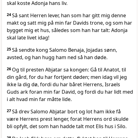
skal koste Adonja hans liv.
24
Så sant Herren lever, han som har gitt mig denne
makt og satt mig på min far Davids trone, og som har
bygget mig et hus, således som han har talt: Adonja
skal late livet idag!
25
Så sendte kong Salomo Benaja, Jojadas sønn,
avsted, og han hugg ham ned så han døde.
26
Og til presten Abjatar sa kongen: Gå til Anatot, til
din gård, for du har fortjent døden; men idag vil jeg
ikke la dig dø, fordi du har båret Herrens, Israels
Guds ark foran min far David, og fordi du har lidt med
i alt hvad min far måtte lide.
27
Så drev Salomo Abjatar bort og lot ham ikke få
være Herrens prest lenger, forat Herrens ord skulde
bli opfylt, det som han hadde talt mot Elis hus i Silo.
28