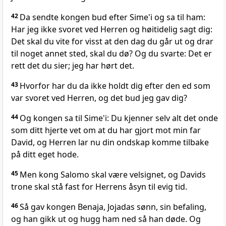
42
Da sendte kongen bud efter Sime'i og sa til ham:
Har jeg ikke svoret ved Herren og høitidelig sagt dig:
Det skal du vite for visst at den dag du går ut og drar
til noget annet sted, skal du dø? Og du svarte: Det er
rett det du sier; jeg har hørt det.
43
Hvorfor har du da ikke holdt dig efter den ed som
var svoret ved Herren, og det bud jeg gav dig?
44
Og kongen sa til Sime'i: Du kjenner selv alt det onde
som ditt hjerte vet om at du har gjort mot min far
David, og Herren lar nu din ondskap komme tilbake
på ditt eget hode.
45
Men kong Salomo skal være velsignet, og Davids
trone skal stå fast for Herrens åsyn til evig tid.
46
Så gav kongen Benaja, Jojadas sønn, sin befaling,
og han gikk ut og hugg ham ned så han døde. Og