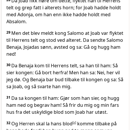
Da Joab fikk høre om dette, flyktet han til Herrens
telt og grep fatt i alterets horn; for Joab hadde holdt
med Adonja, om han enn ikke hadde holdt med
Absalom.
29
Men det blev meldt kong Salomo at Joab var flyktet
til Herrens telt og stod ved alteret. Da sendte Salomo
Benaja, Jojadas sønn, avsted og sa: Gå og hugg ham
ned!
30
Da Benaja kom til Herrens telt, sa han til ham: Så
sier kongen: Gå bort herfra! Men han sa: Nei, her vil
jeg dø. Og Benaja bar bud tilbake til kongen og sa: Så
sa Joab, og så svarte han mig.
31
Da sa kongen til ham: Gjør som han sier, og hugg
ham ned og begrav ham! Så frir du mig og min fars
hus fra det uskyldige blod som Joab har utøst.
32
Og Herren skal la hans blod
[
a
]
komme tilbake på