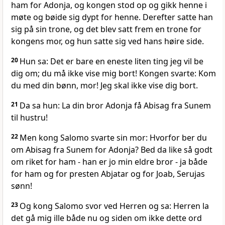
ham for Adonja, og kongen stod op og gikk henne i
møte og bøide sig dypt for henne. Derefter satte han
sig på sin trone, og det blev satt frem en trone for
kongens mor, og hun satte sig ved hans høire side.
20
Hun sa: Det er bare en eneste liten ting jeg vil be
dig om; du må ikke vise mig bort! Kongen svarte: Kom
du med din bønn, mor! Jeg skal ikke vise dig bort.
21
Da sa hun: La din bror Adonja få Abisag fra Sunem
til hustru!
22
Men kong Salomo svarte sin mor: Hvorfor ber du
om Abisag fra Sunem for Adonja? Bed da like så godt
om riket for ham - han er jo min eldre bror - ja både
for ham og for presten Abjatar og for Joab, Serujas
sønn!
23
Og kong Salomo svor ved Herren og sa: Herren la
det gå mig ille både nu og siden om ikke dette ord