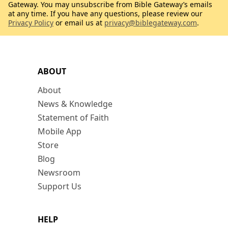
Gateway. You may unsubscribe from Bible Gateway’s emails
at any time. If you have any questions, please review our
Privacy Policy
or email us at
privacy@biblegateway.com
.
ABOUT
About
News & Knowledge
Statement of Faith
Mobile App
Store
Blog
Newsroom
Support Us
HELP