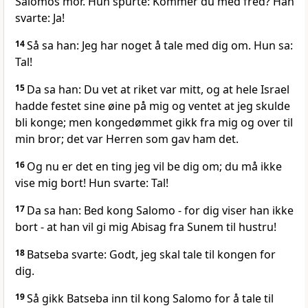
Salomos mor. Hun spurte: Kommer du med fred? Han
svarte: Ja!
14
Så sa han: Jeg har noget å tale med dig om. Hun sa:
Tal!
15
Da sa han: Du vet at riket var mitt, og at hele Israel
hadde festet sine øine på mig og ventet at jeg skulde
bli konge; men kongedømmet gikk fra mig og over til
min bror; det var Herren som gav ham det.
16
Og nu er det en ting jeg vil be dig om; du må ikke
vise mig bort! Hun svarte: Tal!
17
Da sa han: Bed kong Salomo - for dig viser han ikke
bort - at han vil gi mig Abisag fra Sunem til hustru!
18
Batseba svarte: Godt, jeg skal tale til kongen for
dig.
19
Så gikk Batseba inn til kong Salomo for å tale til