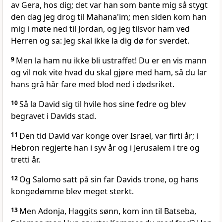
av Gera, hos dig; det var han som bante mig så stygt
den dag jeg drog til Mahana'im; men siden kom han
mig i møte ned til Jordan, og jeg tilsvor ham ved
Herren og sa: Jeg skal ikke la dig dø for sverdet.
9
Men la ham nu ikke bli ustraffet! Du er en vis mann
og vil nok vite hvad du skal gjøre med ham, så du lar
hans grå hår fare med blod ned i dødsriket.
10
Så la David sig til hvile hos sine fedre og blev
begravet i Davids stad.
11
Den tid David var konge over Israel, var firti år; i
Hebron regjerte han i syv år og i Jerusalem i tre og
tretti år.
12
Og Salomo satt på sin far Davids trone, og hans
kongedømme blev meget sterkt.
13
Men Adonja, Haggits sønn, kom inn til Batseba,