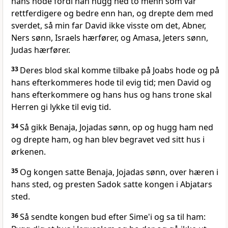
hans hode fordi han hugg ned to menn som var
rettferdigere og bedre enn han, og drepte dem med
sverdet, så min far David ikke visste om det, Abner,
Ners sønn, Israels hærfører, og Amasa, Jeters sønn,
Judas hærfører.
33
Deres blod skal komme tilbake på Joabs hode og på
hans efterkommeres hode til evig tid; men David og
hans efterkommere og hans hus og hans trone skal
Herren gi lykke til evig tid.
34
Så gikk Benaja, Jojadas sønn, op og hugg ham ned
og drepte ham, og han blev begravet ved sitt hus i
ørkenen.
35
Og kongen satte Benaja, Jojadas sønn, over hæren i
hans sted, og presten Sadok satte kongen i Abjatars
sted.
36
Så sendte kongen bud efter Sime'i og sa til ham: