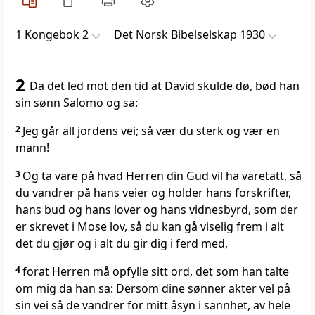
1 Kongebok 2
Det Norsk Bibelselskap 1930
2
Da det led mot den tid at David skulde dø, bød han
sin sønn Salomo og sa:
2
Jeg går all jordens vei; så vær du sterk og vær en
mann!
3
Og ta vare på hvad Herren din Gud vil ha varetatt, så
du vandrer på hans veier og holder hans forskrifter,
hans bud og hans lover og hans vidnesbyrd, som der
er skrevet i Mose lov, så du kan gå viselig frem i alt
det du gjør og i alt du gir dig i ferd med,
4
forat Herren må opfylle sitt ord, det som han talte
om mig da han sa: Dersom dine sønner akter vel på
sin vei så de vandrer for mitt åsyn i sannhet, av hele