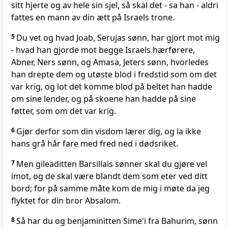
sitt hjerte og av hele sin sjel, så skal det - sa han - aldri
fattes en mann av din ætt på Israels trone.
5
Du vet og hvad Joab, Serujas sønn, har gjort mot mig
- hvad han gjorde mot begge Israels hærførere,
Abner, Ners sønn, og Amasa, Jeters sønn, hvorledes
han drepte dem og utøste blod i fredstid som om det
var krig, og lot det komme blod på beltet han hadde
om sine lender, og på skoene han hadde på sine
føtter, som om det var krig.
6
Gjør derfor som din visdom lærer dig, og la ikke
hans grå hår fare med fred ned i dødsriket.
7
Men gileaditten Barsillais sønner skal du gjøre vel
imot, og de skal være blandt dem som eter ved ditt
bord; for på samme måte kom de mig i møte da jeg
flyktet for din bror Absalom.
8
Så har du og benjaminitten Sime'i fra Bahurim, sønn