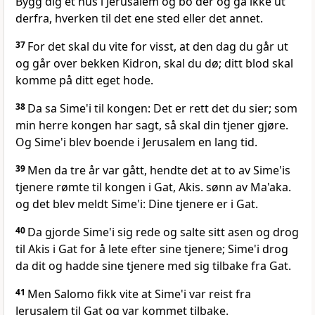
Bygg dig et hus i Jerusalem og bo der og gå ikke ut
derfra, hverken til det ene sted eller det annet.
37
For det skal du vite for visst, at den dag du går ut
og går over bekken Kidron, skal du dø; ditt blod skal
komme på ditt eget hode.
38
Da sa Sime'i til kongen: Det er rett det du sier; som
min herre kongen har sagt, så skal din tjener gjøre.
Og Sime'i blev boende i Jerusalem en lang tid.
39
Men da tre år var gått, hendte det at to av Sime'is
tjenere rømte til kongen i Gat, Akis. sønn av Ma'aka.
og det blev meldt Sime'i: Dine tjenere er i Gat.
40
Da gjorde Sime'i sig rede og salte sitt asen og drog
til Akis i Gat for å lete efter sine tjenere; Sime'i drog
da dit og hadde sine tjenere med sig tilbake fra Gat.
41
Men Salomo fikk vite at Sime'i var reist fra
Jerusalem til Gat og var kommet tilbake.