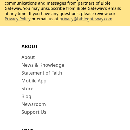
communications and messages from partners of Bible
Gateway. You may unsubscribe from Bible Gateway’s emails
at any time. If you have any questions, please review our
Privacy Policy
or email us at
privacy@biblegateway.com
.
ABOUT
About
News & Knowledge
Statement of Faith
Mobile App
Store
Blog
Newsroom
Support Us