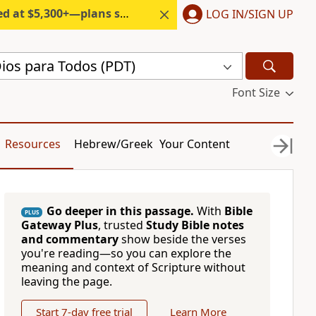
300+—plans start under $6/month.
LOG IN/SIGN UP
Dios para Todos (PDT)
Font Size
Resources
Hebrew/Greek
Your Content
Go deeper in this passage.
With
Bible
PLUS
Gateway Plus
, trusted
Study Bible notes
and commentary
show beside the verses
you're reading—so you can explore the
meaning and context of Scripture without
leaving the page.
Start 7-day free trial
Learn More