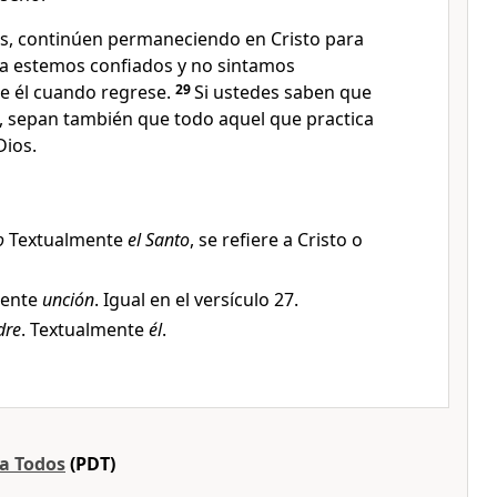
íos, continúen permaneciendo en Cristo para
a estemos confiados y no sintamos
e él cuando regrese.
29
Si ustedes saben que
to, sepan también que todo aquel que practica
Dios.
o
Textualmente
el Santo
, se refiere a Cristo o
mente
unción
. Igual en el versículo 27.
dre
. Textualmente
él
.
ra Todos
(PDT)