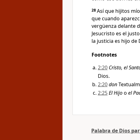
28
Así que hijitos m
que cuando aparezc
vergüenza delante d
Jesucristo es el jus
la justicia es hijo de 
Footnotes
2:20
Cristo, el Sant
Dios.
2:20
don
Textual
2:25
El Hijo
o
el Pa
Palabra de Dios pa