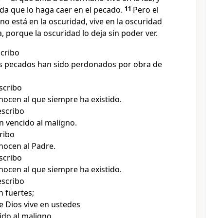
ida que lo haga caer en el pecado.
11
Pero el
o está en la oscuridad, vive en la oscuridad
, porque la oscuridad lo deja sin poder ver.
scribo
s pecados han sido perdonados por obra de
scribo
ocen al que siempre ha existido.
escribo
 vencido al maligno.
cribo
ocen al Padre.
scribo
ocen al que siempre ha existido.
escribo
 fuertes;
e Dios vive en ustedes
ido al maligno.