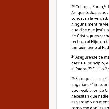
20
Cristo, el Santo,
[
a
]
l
Así que todos conoc
conozcan la verdad,
ninguna mentira vie
que dice que Jesús n
de Cristo, pues rech
rechaza al Hijo, no t
también tiene al Pad
24
Asegúrense de man
desde el principio, 
el Padre.
25
El Hijo
[
c
]
n
26
Esto que les escri
engañan.
27
En cuant
que recibieron de Cr
necesitan que nadie
es verdad y no ment
como ese don les e