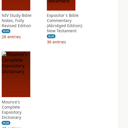
NIV Study Bible
Expositor's Bible
Notes, Fully
Commentary
Revised Edition
(Abridged Edition):
New Testament
PLUS
26
entries
PLUS
36
entries
Mounce's
Complete
Expository
Dictionary
PLUS