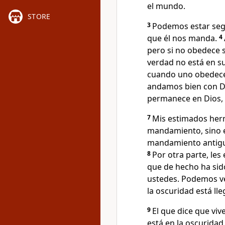
el mundo.
STORE
3
Podemos estar seg
que él nos manda.
4
pero si no obedece 
verdad no está en su
cuando uno obedece 
andamos bien con Di
permanece en Dios, d
7
Mis estimados herm
mandamiento, sino el
mandamiento antiguo
8
Por otra parte, le
que de hecho ha sido
ustedes. Podemos v
la oscuridad está lle
9
El que dice que viv
está en la oscuridad