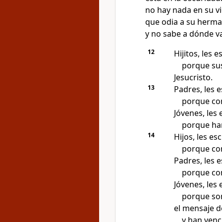
no hay nada en su v
que odia a su herman
y no sabe a dónde va
12
Hijitos, les e
porque su
Jesucristo.
13
Padres, les e
porque con
Jóvenes, les 
porque han
14
Hijos, les es
porque con
Padres, les e
porque con
Jóvenes, les 
porque son
el mensaje d
y han venc