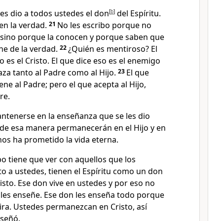
es dio a todos ustedes el don
[
b
]
del Espíritu.
en la verdad.
21
No les escribo porque no
 sino porque la conocen y porque saben que
ne de la verdad.
22
¿Quién es mentiroso? El
o es el Cristo. El que dice eso es el enemigo
aza tanto al Padre como al Hijo.
23
El que
iene al Padre; pero el que acepta al Hijo,
re.
tenerse en la enseñanza que se les dio
y de esa manera permanecerán en el Hijo y en
os ha prometido la vida eterna.
bo tiene que ver con aquellos que los
o a ustedes, tienen el Espíritu como un don
isto. Ese don vive en ustedes y por eso no
 les enseñe. Ese don les enseña todo porque
ira. Ustedes permanezcan en Cristo, así
nseñó.