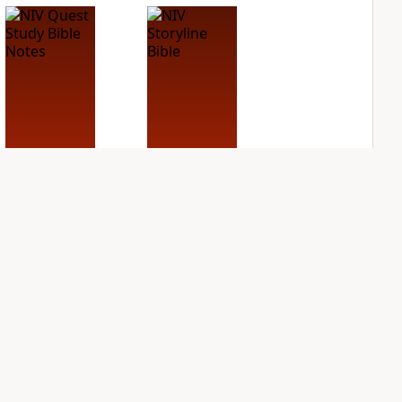
NIV Quest Study
NIV Storyline Bible
Bible Notes
PLUS
1
entry
PLUS
10
entries