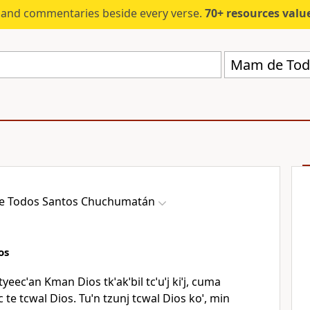
s and commentaries beside every verse.
70+ resources valued at $5,
Mam de Tod
 Todos Santos Chuchumatán
os
eecˈan Kman Dios tkˈakˈbil tcˈuˈj kiˈj, cuma
c te tcwal Dios. Tuˈn tzunj tcwal Dios koˈ, min