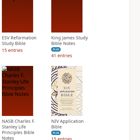
ESV Reformation
King James Study
Study Bible
Bible Notes
15
entries
PLUS
41
entries
NASB Charles F.
NIV Application
Stanley Life
Bible
Principles Bible
PLUS
Notes
15
entries