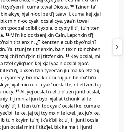
jel tcyeˈyen il, cuma tcwal Dioste.
10
Tzinen taˈ
bix alcyej xjal n‑oc lpe tiˈj taaw il, cuma kej xjal
bix min n‑oc cyakˈ ocslal cye, yaaˈn tcwal
pon tpocbal colbil cyxola, o cybiy il tiˈj tuˈn tten
la.
12
Miˈn ko oc tisenj xin Caín. Lepchxin tiˈj
yoˈnxin titzˈenxin. ¿Tikentzen e cub tbyoˈnxin?
. Yal tzunj te titzˈenxin, baˈn texin tbinchben
tzaj chiˈl tcˈuˈjxin tiˈj titzˈenxin.
13
Key ocslal, mi
 tzˈel cyiiqˈuen kej xjal yaaˈn ocslal ejooˈ.
bil kcˈuˈj, bixsen tzin tyeecˈan jlu ma ko etz tuj
tuj cyamecy, bix ma ko ocx tuj jun be nxiˈ tiiˈn
Alcyej xjal min n‑oc cyakˈ ocslal te, nbettzen tuj
cyamecy.
15
Alcyej ocslal n‑el tiiqˈuen juntl ocslal,
kniyˈ tiˈj min‑al jun byol xjal at tchunkˈlal te
kniyˈ tiˈj ti tten tuˈn toc cyakˈ ocslal ke, cuma e
yecˈbil te ke, jaj tej tcyimxin te kxel. Jax juˈx ke,
ib tuˈn kcyim tuˈnj tkˈakˈbil kcˈuˈj tiˈ juntl ocslal
 jun ocslal mintiiˈ titzˈjel, bix ka ma til juntl