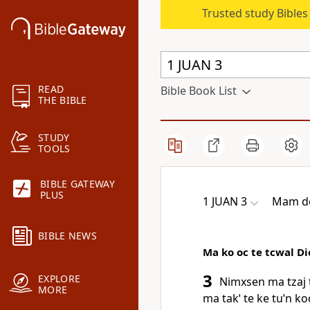
Trusted study Bible
READ
Bible Book List
THE BIBLE
STUDY
TOOLS
BIBLE GATEWAY
PLUS
1 JUAN 3
Mam de
BIBLE NEWS
Ma ko oc te tcwal Di
3
EXPLORE
Nimxsen ma tzaj ty
MORE
ma takˈ te ke tuˈn ko