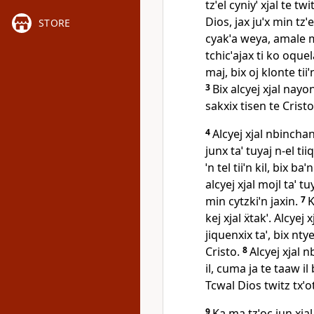
tzˈel cyniyˈ xjal te twi
Dios, jax juˈx min tzˈel
STORE
cyakˈa weya, amale m
tchicˈajax ti ko oquela
maj, bix oj klonte tii
3
Bix alcyej xjal nayon
sakxix tisen te Cristo
4
Alcyej xjal nbinchan 
junx taˈ tuyaj n‑el tii
ˈn tel tiiˈn kil, bix ba
alcyej xjal mojl taˈ tu
min cytzkiˈn jaxin.
7
K
kej xjal ẍtakˈ. Alcyej
jiquenxix taˈ, bix nty
Cristo.
8
Alcyej xjal n
il, cuma ja te taaw il 
Tcwal Dios twitz txˈot
9
Ka ma tzˈoc jun xjal 