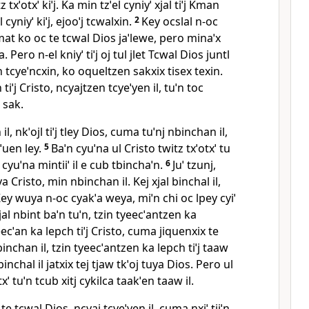
tz txˈotxˈ kiˈj. Ka min tzˈel cyniyˈ xjal tiˈj Kman
 cyniyˈ kiˈj, ejooˈj tcwalxin.
2
Key ocslal n‑oc
at ko oc te tcwal Dios jaˈlewe, pero minaˈx
. Pero n‑el kniyˈ tiˈj oj tul jlet Tcwal Dios juntl
ˈn tcyeˈncxin, ko oqueltzen sakxix tisex texin.
 tiˈj Cristo, ncyajtzen tcyeˈyen il, tuˈn toc
 sak.
il, nkˈojl tiˈj tley Dios, cuma tuˈnj nbinchan il,
qˈuen ley.
5
Baˈn cyuˈna ul Cristo twitz txˈotxˈ tu
ˈn cyuˈna mintiiˈ il e cub tbinchaˈn.
6
Juˈ tzunj,
ya Cristo, min nbinchan il. Kej xjal binchal il,
ey wuya n‑oc cyakˈa weya, miˈn chi oc lpey cyiˈ
 xjal nbint baˈn tuˈn, tzin tyeecˈantzen ka
eecˈan ka lepch tiˈj Cristo, cuma jiquenxix te
binchan il, tzin tyeecˈantzen ka lepch tiˈj taaw
binchal il jatxix tej tjaw tkˈoj tuya Dios. Pero ul
xˈ tuˈn tcub xitj cykilca taakˈen taaw il.
te tcwal Dios, ncyaj tcyeˈyen il, cuma nxiˈ tiiˈn