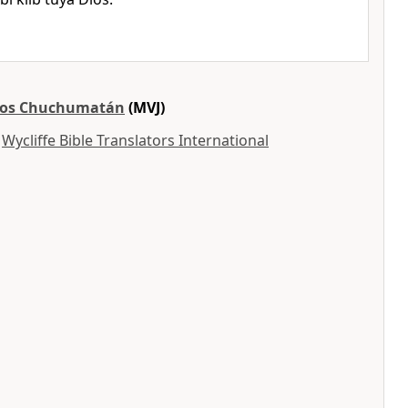
tos Chuchumatán
(MVJ)
y
Wycliffe Bible Translators International