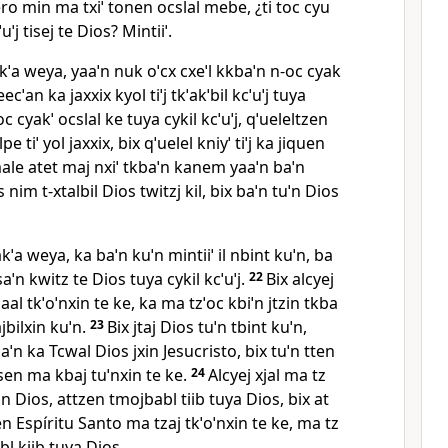
 pero min ma txiˈ tonen ocslal mebe, ¿ti toc cyu
uˈj tisej te Dios? Mintiiˈ.
ˈa weya, yaaˈn nuk oˈcx cxeˈl kkbaˈn n‑oc cyak
eecˈan ka jaxxix kyol tiˈj tkˈakˈbil kcˈuˈj tuya
oc cyakˈ ocslal ke tuya cykil kcˈuˈj, qˈueleltzen
pe tiˈ yol jaxxix, bix qˈuelel kniyˈ tiˈj ka jiquen
le atet maj nxiˈ tkbaˈn kanem yaaˈn baˈn
nim t‑xtalbil Dios twitzj kil, bix baˈn tuˈn Dios
kˈa weya, ka baˈn kuˈn mintiiˈ il nbint kuˈn, ba
saˈn kwitz te Dios tuya cykil kcˈuˈj.
22
Bix alcyej
aal tkˈoˈnxin te ke, ka ma tzˈoc kbiˈn jtzin tkba
jbilxin kuˈn.
23
Bix jtaj Dios tuˈn tbint kuˈn,
slaˈn ka Tcwal Dios jxin Jesucristo, bix tuˈn tten
tisen ma kbaj tuˈnxin te ke.
24
Alcyej xjal ma tz
aˈn Dios, attzen tmojbabl tiib tuya Dios, bix at
en Espíritu Santo ma tzaj tkˈoˈnxin te ke, ma tz
abl kiib tuya Dios.