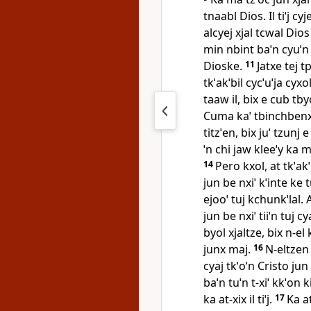
tnaabl Dios. Il tiˈj cy
alcyej xjal tcwal Dios 
min nbint baˈn cyuˈn 
Dioske.
11
Jatxe tej t
tkˈakˈbil cycˈuˈja cyxo
taaw il, bix e cub tb
Cuma kaˈ tbinchbenxin
titzˈen, bix juˈ tzunj e 
ˈn chi jaw kleeˈy ka ma
14
Pero kxol, at tkˈakˈ
jun be nxiˈ kˈinte ke 
ejooˈ tuj kchunkˈlal. 
jun be nxiˈ tiiˈn tuj 
byol xjaltze, bix n‑el 
junx maj.
16
N‑eltzen 
cyaj tkˈoˈn Cristo jun 
baˈn tuˈn t‑xiˈ kkˈon ki
ka at‑xix il tiˈj.
17
Ka at