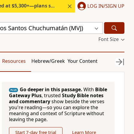
300+—plans start under $6/month.
LOG IN/SIGN UP
os Santos Chuchumatán (MVJ)
Font Size
Resources
Hebrew/Greek
Your Content
Go deeper in this passage.
With
Bible
PLUS
Gateway Plus
, trusted
Study Bible notes
and commentary
show beside the verses
you're reading—so you can explore the
meaning and context of Scripture without
leaving the page.
Start 7-day free trial
Learn More