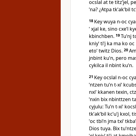
ocslal at te titzˈjel,
ˈna? ¿Atpa tkˈakˈbil tcˈ
18
Key wuya n‑oc cyak
ˈ xjal ke, sino cxeˈl ky
kbinchben.
19
Tuˈnj t
kniyˈ tiˈj ka ma ko oc l
etoˈ twitz Dios.
20
Ama
jnbint kuˈn, pero mas 
cykilca il nbint kuˈn.
21
Key ocslal n‑oc cya
ˈntzen tuˈn t‑xiˈ kcub
nxiˈ kkanen texin, ctz
ˈnxin bix nbinttzen ta
cyjulu: Tuˈn t‑xiˈ koc
tkˈakˈbil kcˈuˈj kxol, 
ˈoc tbiˈn jma txiˈ tkb
Dios tuya. Bix tuˈntz
ˈel kniyˈ tiˈj at kmojb